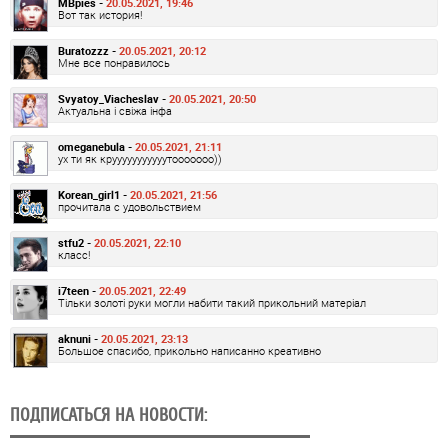
MBpies -
20.05.2021, 19:46
Вот так история!
Buratozzz -
20.05.2021, 20:12
Мне все понравилось
Svyatoy_Viacheslav -
20.05.2021, 20:50
Актуальна і свіжа інфа
omeganebula -
20.05.2021, 21:11
ух ти як крууууууууууутооооооо))
Korean_girl1 -
20.05.2021, 21:56
прочитала с удовольствием
stfu2 -
20.05.2021, 22:10
класс!
i7teen -
20.05.2021, 22:49
Тільки золоті руки могли набити такий прикольний матеріал
aknuni -
20.05.2021, 23:13
Большое спасибо, прикольно написанно креативно
ПОДПИСАТЬСЯ НА НОВОСТИ: