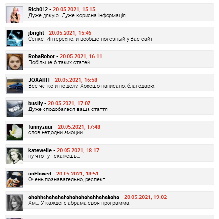
Rich012 -
20.05.2021, 15:15
Дуже дякую. Дуже корисна інформація
jbright -
20.05.2021, 15:46
Сенкс. Интересно, и вообще полезный у Вас сайт
RobaRobot -
20.05.2021, 16:11
Побільше б таких статей
JQXAHH -
20.05.2021, 16:58
Все четко и по делу. Хорошо написано, благодарю.
busily -
20.05.2021, 17:07
Дуже сподобалася ваша стаття
funnyzaur -
20.05.2021, 17:48
слов нет,одни эмоции
katewelle -
20.05.2021, 18:17
ну что тут скажешь…
unFlawed -
20.05.2021, 18:51
Очень познавательно, респект
ahahhahahahahahahahahahhahahaha -
20.05.2021, 19:02
Хм… У каждого абрама своя программа.