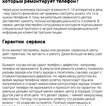
который ремонтирует телефон?
Через руки инженера проходит в ремонте 5 -10 аппаратов в день
–ему просто физически нет времени смотреть искать что то в
чужом телефоне. К тому же репутация сервисного центра
заставляет хранить полную конфиденциальность о клиенте. В
сервис центре МастерФон сотрудники в контракте подписывают
специальный протокол о не разглашении конфиденциальной
информации клиентов третьим лицам
Гарантии сервиса
Если меняют батарейку, экран или динамик, сервисный центр
даёт гарантию. На запчасть и работу. Даже больше на весь узел
поломки.
Бывают случаи когда сдают телефон с дефектом - например
телефон не заряжается. В результате ремонта клиенту поменяли
разъём заряда или плату заряда и посетитель счаливо уходит с
отремонтированным девайсом. Но через месяц допустим во
время заряда телефона через розетку происходит прыжок
напряжения и сгорает микросхема контроллера заряда. Клиент
смотрит телефон не заряжается и приносит его по гарантии. Но
реально разъём, который менял сервис центр в порядке. Сгорел
другой узел в этой цепи. Что делает сервис – меняет микросхему
бесплатно. Потому что доказать клиенту что разъём целый
можно – но осадочек останется. Поэтому обратившись в