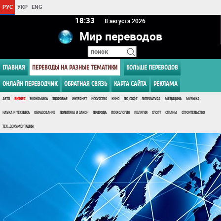
РУС
УКР
ENG
18 33
8 августа 2026
Мир переводов
ГЛАВНАЯ
ПЕРЕВОДЫ НА РАЗНЫЕ ТЕМАТИКИ
БОЛЬШЕ ПЕРЕВОДОВ
ОНЛАЙН ПЕРЕВОДЧИК
ОБРАТНАЯ СВЯЗЬ
КАРТА САЙТА
РЕКЛАМА
АВТО
БИЗНЕС
ЭКОНОМИКА
ЗДОРОВЬЕ
ИНТЕРНЕТ
ИСКУССТВО
КИНО
ПК, СОФТ
ЛИТЕРАТУРА
МЕДИЦИНА
МУЗЫКА
НАУКА И ТЕХНИКА
ОБРАЗОВАНИЕ
ПОЛИТИКА И ЗАКОН
ПРИРОДА
ПСИХОЛОГИЯ
РЕЛИГИЯ
СПОРТ
СТРАНЫ
СТРОИТЕЛЬСТВО
ТЕХ. ДОКУМЕНТАЦИЯ