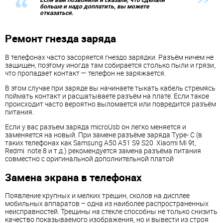
больше и надо доплатить, вы можете
отказаться.
Ремонт гнезда заряда
В телефонах часто засоряется гнездо зарядки. Разъём ничем не
защищен, поэтому иногда там собирается столько пыли и грязи,
что пропадает контакт — телефон не заряжается.
В этом случае при заряде вы начинаете тыкать кабель стремясь
поймать контакт и расшатываете разъём на плате. Если такое
проиcходит часто вероятно выломается или повредится разъём
питания.
Если у вас разъем заряда microUsb он легко меняется и
заменяется на новый. При замене разъёме заряда Type- C (в
таких телефонах как Samsung A50 A51 S9 S20 Xiaomi Mi 9t,
Redmi note 8 и т.д.) рекомендуется замена разъёма питания
совместно с оригинальной дополнительной платой
Замена экрана в телефонах
Появление крупных и мелких трещин, сколов на дисплее
мобильных аппаратов – одна из наиболее распространенных
неисправностей. Трещины на стекле способны не только снизить
качество показываемого изображения, но и вывести из строя