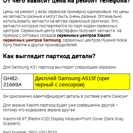
От чего зависит цена на ремонт телефона?
Цены на ремонт у всех сервисов примерно одинаковые. Но цены
на запчасти разные и могут быть очень разные. Оптимально
использовать запчасти качества сервисный оригинал. Это
запчасти которые поставляются по парт кодам сервисных
центров. Сервисный центр Мастерфон получает запчасти на
прямую с оптовых складов
сервисных центров Xiaomi
,
сервисных центров Samsung
, сервисных центров Huawei Nokia
Sony Realme и других производителей.
Как выглядит парткод детали?
Для Samsung A51 парткод выглядит следующим образом:
GH82-
Дисплей Samsung A515f (ориг 
21669A
черный с сенсором)
Он однозначно идентифицирует деталь в системе учета Самсунг
Для экрана Xiaomi парткод будет уже совершенно другой –
потому что кодировка экрана другая
Xiaomi Mi 9T (Redmi K20) Display Module+Front Cover (Dark Gray
Gradient)
Part Number: 560110015033