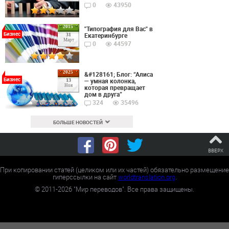
0
43950
2015
"Типография для Вас" в
Бизнес
Екатеринбурге
31
Март
0
44597
2025
&#128161; Блог: “Алиса
Бизнес
— умная колонка,
13
Ноя
которая превращает
дом в друга”
324
35496
БОЛЬШЕ НОВОСТЕЙ
ВВЕРХ
При копировании статей (целиком или их частей) обязательно размещение
гиперссылки на сайт
worldtranslation.org
.
©
2011-2026
"Мир переводов". Все права защищены.