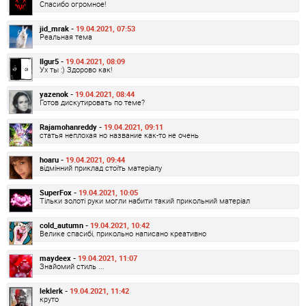
Спасибо огромное!
jid_mrak -
19.04.2021, 07:53
Реальная тема
Ilgur5 -
19.04.2021, 08:09
Ух ты :) Здорово как!
yazenok -
19.04.2021, 08:44
Готов дискутировать по теме?
Rajamohanreddy -
19.04.2021, 09:11
статья неплохая но название как-то не очень
hoaru -
19.04.2021, 09:44
відмінний приклад стоїть матеріалу
SuperFox -
19.04.2021, 10:05
Тільки золоті руки могли набити такий прикольний матеріал
cold_autumn -
19.04.2021, 10:42
Велике спасибі, прикольно написано креативно
maydeex -
19.04.2021, 11:07
Знайомий стиль ...
leklerk -
19.04.2021, 11:42
круто