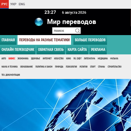
РУС
УКР
ENG
23 27
6 августа 2026
Мир переводов
ГЛАВНАЯ
ПЕРЕВОДЫ НА РАЗНЫЕ ТЕМАТИКИ
БОЛЬШЕ ПЕРЕВОДОВ
ОНЛАЙН ПЕРЕВОДЧИК
ОБРАТНАЯ СВЯЗЬ
КАРТА САЙТА
РЕКЛАМА
АВТО
БИЗНЕС
ЭКОНОМИКА
ЗДОРОВЬЕ
ИНТЕРНЕТ
ИСКУССТВО
КИНО
ПК, СОФТ
ЛИТЕРАТУРА
МЕДИЦИНА
МУЗЫКА
НАУКА И ТЕХНИКА
ОБРАЗОВАНИЕ
ПОЛИТИКА И ЗАКОН
ПРИРОДА
ПСИХОЛОГИЯ
РЕЛИГИЯ
СПОРТ
СТРАНЫ
СТРОИТЕЛЬСТВО
ТЕХ. ДОКУМЕНТАЦИЯ