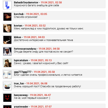
BahadirSeydametov -
19.04.2021, 02:58
Корисного багато знайшла для себе
korchuk -
19.04.2021, 03:05
Спасибо огромное!
kovtan -
19.04.2021, 03:52
Мені, наприклад є чим поділитися, думаю не тільки мені.
kkkus -
19.04.2021, 04:03
Достаточно интересная и познавательная тема
fortressaroundyou -
19.04.2021, 04:58
Откуда берете инфу для постов если не секрет?
lupicatulum -
19.04.2021, 05:13
Сенкс. Цікаво, і взагалі корисний у Вас сайт
ggg777ggg777 -
19.04.2021, 05:58
Блог сделан очень профессионально, и легко читается
true_fun -
19.04.2021, 06:08
Очень хороший пост! Спасибо за проделанную работу!
basyaswag -
19.04.2021, 06:47
Хе-хе, мой первый коммент :)
yourinvader -
19.04.2021, 07:07