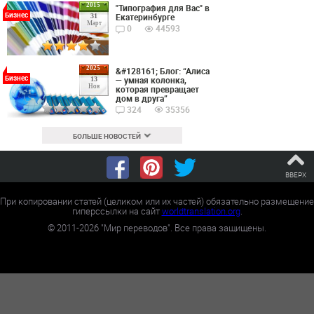
2015
"Типография для Вас" в
Бизнес
Екатеринбурге
31
Март
0
44593
2025
&#128161; Блог: “Алиса
Бизнес
— умная колонка,
13
Ноя
которая превращает
дом в друга”
324
35356
БОЛЬШЕ НОВОСТЕЙ
ВВЕРХ
При копировании статей (целиком или их частей) обязательно размещение
гиперссылки на сайт
worldtranslation.org
.
©
2011-2026
"Мир переводов". Все права защищены.