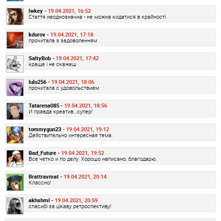
lwkey -
19.04.2021, 16:52
Стаття неоднозначна - не можна кидатися в крайності.
kdurov -
19.04.2021, 17:18
прочитала з задоволенням
SaltyBob -
19.04.2021, 17:42
краще і не скажеш
lulu256 -
19.04.2021, 18:06
прочитала с удовольствием
Tatarena085 -
19.04.2021, 18:56
И правда креатив…супер!
tommygun23 -
19.04.2021, 19:12
Действительно интересная тема.
Bad_Future -
19.04.2021, 19:52
Все четко и по делу. Хорошо написано, благодарю.
Brattravmat -
19.04.2021, 20:14
Классно!
akhshml -
19.04.2021, 20:59
спасибі за цікаву ретроспективу!