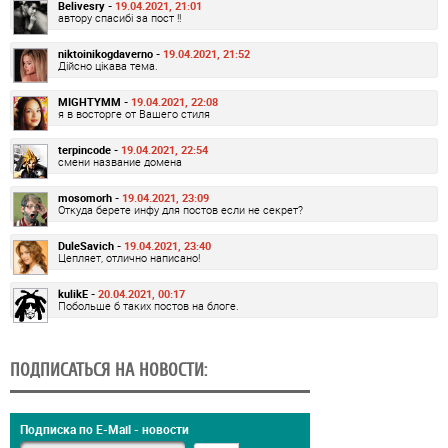
Belivesry -
19.04.2021, 21:01
автору спасибі за пост !!
niktoinikogdaverno -
19.04.2021, 21:52
Дійсно цікава тема.
MIGHTYMM -
19.04.2021, 22:08
я в восторге от Вашего стиля
terpincode -
19.04.2021, 22:54
смени название домена
mosomorh -
19.04.2021, 23:09
Откуда берете инфу для постов если не секрет?
DuleSavich -
19.04.2021, 23:40
Цепляет, отлично написано!
kulikE -
20.04.2021, 00:17
Побольше б таких постов на блоге.
ПОДПИСАТЬСЯ НА НОВОСТИ:
Подписка по E-Mail - новости