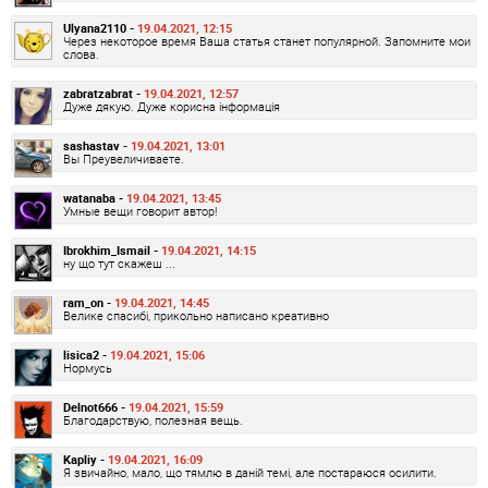
Ulyana2110 -
19.04.2021, 12:15
Через некоторое время Ваша статья станет популярной. Запомните мои
слова.
zabratzabrat -
19.04.2021, 12:57
Дуже дякую. Дуже корисна інформація
sashastav -
19.04.2021, 13:01
Вы Преувеличиваете.
watanaba -
19.04.2021, 13:45
Умные вещи говорит автор!
Ibrokhim_Ismail -
19.04.2021, 14:15
ну що тут скажеш ...
ram_on -
19.04.2021, 14:45
Велике спасибі, прикольно написано креативно
lisica2 -
19.04.2021, 15:06
Нормусь
Delnot666 -
19.04.2021, 15:59
Благодарствую, полезная вещь.
Kapliy -
19.04.2021, 16:09
Я звичайно, мало, що тямлю в даній темі, але постараюся осилити.