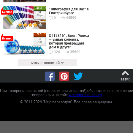
2015
"Типография для Вас" в
Бизнес
Екатеринбурге
31
Март
0
44599
2025
&#128161; Блог: “Алиса
Бизнес
— умная колонка,
13
Ноя
которая превращает
дом в друга”
324
35609
БОЛЬШЕ НОВОСТЕЙ
ВВЕРХ
При копировании статей (целиком или их частей) обязательно размещение
гиперссылки на сайт
worldtranslation.org
.
©
2011-2026
"Мир переводов". Все права защищены.