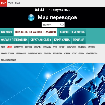
РУС
УКР
ENG
04:44
10 августа 2026
Мир переводов
ГЛАВНАЯ
ПЕРЕВОДЫ НА РАЗНЫЕ ТЕМАТИКИ
БОЛЬШЕ ПЕРЕВОДОВ
ОНЛАЙН ПЕРЕВОДЧИК
ОБРАТНАЯ СВЯЗЬ
КАРТА САЙТА
РЕКЛАМА
АВТО
БИЗНЕС
ЭКОНОМИКА
ЗДОРОВЬЕ
ИНТЕРНЕТ
ИСКУССТВО
КИНО
ПК, СОФТ
ЛИТЕРАТУРА
МЕДИЦИНА
МУЗЫКА
НАУКА И ТЕХНИКА
ОБРАЗОВАНИЕ
ПОЛИТИКА И ЗАКОН
ПРИРОДА
ПСИХОЛОГИЯ
РЕЛИГИЯ
СПОРТ
СТРАНЫ
СТРОИТЕЛЬСТВО
ТЕХ. ДОКУМЕНТАЦИЯ