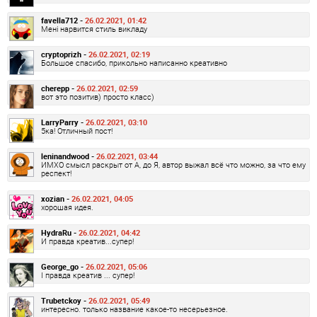
favella712 -
26.02.2021, 01:42
Мені нарвится стиль викладу
cryptoprizh -
26.02.2021, 02:19
Большое спасибо, прикольно написанно креативно
cherepp -
26.02.2021, 02:59
вот это позитив) просто класс)
LarryParry -
26.02.2021, 03:10
5ка! Отличный пост!
leninandwood -
26.02.2021, 03:44
ИМХО смысл раскрыт от А, до Я, автор выжал всё что можно, за что ему
респект!
xozian -
26.02.2021, 04:05
хорошая идея.
HydraRu -
26.02.2021, 04:42
И правда креатив...супер!
George_go -
26.02.2021, 05:06
І правда креатив ... супер!
Trubetckoy -
26.02.2021, 05:49
интересно. только название какое-то несерьезное.