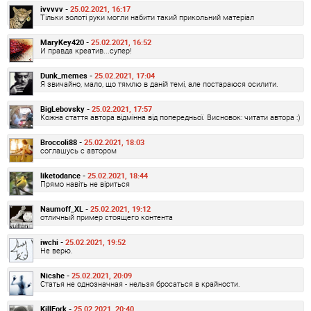
ivvvvv -
25.02.2021, 16:17
Тільки золоті руки могли набити такий прикольний матеріал
MaryKey420 -
25.02.2021, 16:52
И правда креатив...супер!
Dunk_memes -
25.02.2021, 17:04
Я звичайно, мало, що тямлю в даній темі, але постараюся осилити.
BigLebovsky -
25.02.2021, 17:57
Кожна стаття автора відмінна від попередньої. Висновок: читати автора :)
Broccoli88 -
25.02.2021, 18:03
соглашусь с автором
liketodance -
25.02.2021, 18:44
Прямо навіть не віриться
Naumoff_XL -
25.02.2021, 19:12
отличный пример стоящего контента
iwchi -
25.02.2021, 19:52
Не верю.
Nicshe -
25.02.2021, 20:09
Статья не однозначная - нельзя бросаться в крайности.
KillFork -
25.02.2021, 20:40