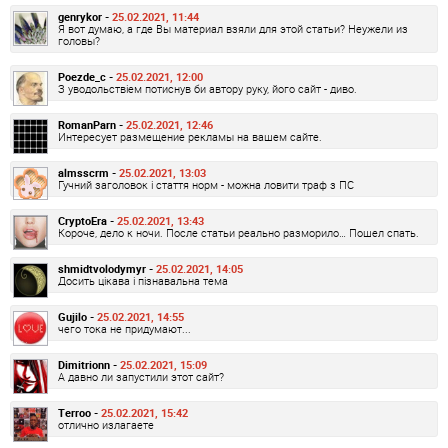
genrykor -
25.02.2021, 11:44
Я вот думаю, а где Вы материал взяли для этой статьи? Неужели из
головы?
Poezde_c -
25.02.2021, 12:00
З уводольствіем потиснув би автору руку, його сайт - диво.
RomanParn -
25.02.2021, 12:46
Интересует размещение рекламы на вашем сайте.
almsscrm -
25.02.2021, 13:03
Гучний заголовок і стаття норм - можна ловити траф з ПС
CryptoEra -
25.02.2021, 13:43
Короче, дело к ночи. После статьи реально разморило… Пошел спать.
shmidtvolodymyr -
25.02.2021, 14:05
Досить цікава і пізнавальна тема
Gujilo -
25.02.2021, 14:55
чего тока не придумают...
Dimitrionn -
25.02.2021, 15:09
А давно ли запустили этот сайт?
Terroo -
25.02.2021, 15:42
отлично излагаете