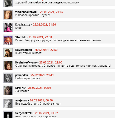
хороший розповідь, все розкладено по полицях
vladlensakhnyuk -
25.02.2021, 21:15
И правда креатив...супер!
D_o_b_r_i_y -
25.02.2021, 21:56
клас!
Stumble -
25.02.2021, 22:08
Пожал бы руку автору, и дал по морде всем его ненавистникам.
Roverpatsan -
25.02.2021, 22:50
5ка! Отличный пост!
KyshaiteVkysno -
25.02.2021, 23:00
Отличный материал. Спасибо и пишите еще, только картнок маловато!
pekapdan -
25.02.2021, 23:49
Неймовірно гарно!
DPMND -
26.02.2021, 00:05
Да,жостко
avejesus -
26.02.2021, 00:50
Все подобається. Спасибі за пост!
Sergeenko98 -
26.02.2021, 01:02
что-то в этом есть, безусловно