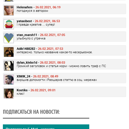
Helenafem -
26.02.2021, 06:19
погоджуся з автором
yataxibest -
26.02.2021, 06:53
І правда креатив ... супер!
stan_marsh11 -
26.02.2021, 07:05
улыбнуло с утречка
Adik1488282 -
26.02.2021, 07:53
интересно. только название какое-то несерьезное.
dylan_klebo1d -
26.02.2021, 08:03
Громкий заголовок и статья норм - можно ловить траф с ПС
XIMIK_24 -
26.02.2021, 08:49
вирішив допомогти і Разшарив статтю в соц. мережах
Kostiks -
26.02.2021, 09:01
клас!
ПОДПИСАТЬСЯ НА НОВОСТИ:
Подписка по E-Mail - новости