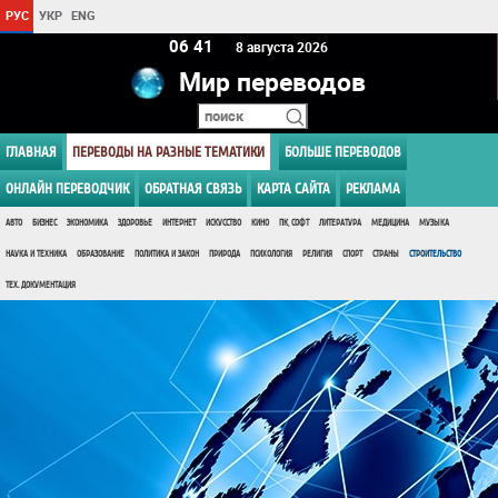
РУС
УКР
ENG
06 41
8 августа 2026
Мир переводов
ГЛАВНАЯ
ПЕРЕВОДЫ НА РАЗНЫЕ ТЕМАТИКИ
БОЛЬШЕ ПЕРЕВОДОВ
ОНЛАЙН ПЕРЕВОДЧИК
ОБРАТНАЯ СВЯЗЬ
КАРТА САЙТА
РЕКЛАМА
АВТО
БИЗНЕС
ЭКОНОМИКА
ЗДОРОВЬЕ
ИНТЕРНЕТ
ИСКУССТВО
КИНО
ПК, СОФТ
ЛИТЕРАТУРА
МЕДИЦИНА
МУЗЫКА
НАУКА И ТЕХНИКА
ОБРАЗОВАНИЕ
ПОЛИТИКА И ЗАКОН
ПРИРОДА
ПСИХОЛОГИЯ
РЕЛИГИЯ
СПОРТ
СТРАНЫ
СТРОИТЕЛЬСТВО
ТЕХ. ДОКУМЕНТАЦИЯ