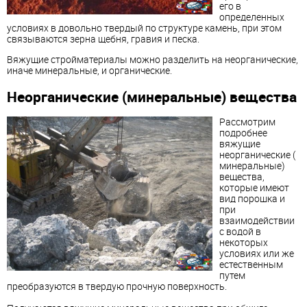
его в
определенных
условиях в довольно твердый по структуре камень, при этом
связываются зерна щебня, гравия и песка.
Вяжущие стройматериалы можно разделить на неорганические,
иначе
минеральные
, и органические.
Неорганические (
минеральные
)
вещества
Рассмотрим
подробнее
вяжущие
неорганические (
минеральные
)
вещества
,
которые имеют
вид порошка и
при
взаимодействии
с водой в
некоторых
условиях или же
естественным
путем
преобразуются в твердую прочную поверхность.