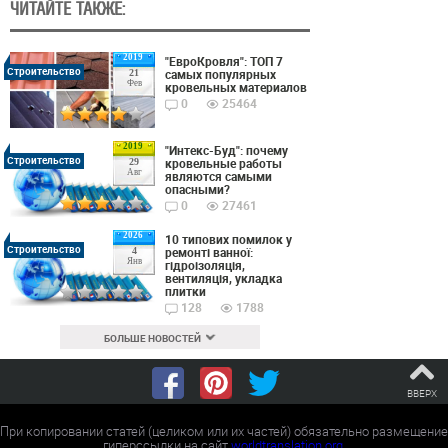
ЧИТАЙТЕ ТАКЖЕ:
2019
"ЕвроКровля": ТОП 7
Строительство
самых популярных
21
Фев
кровельных материалов
0
25464
2019
"Интекс-Буд": почему
Строительство
кровельные работы
29
Авг
являются самыми
опасными?
0
27461
2026
10 типових помилок у
Строительство
ремонті ванної:
4
Янв
гідроізоляція,
вентиляція, укладка
плитки
128
1788
БОЛЬШЕ НОВОСТЕЙ
ВВЕРХ
При копировании статей (целиком или их частей) обязательно размещение
гиперссылки на сайт
worldtranslation.org
.