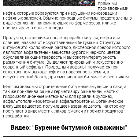
прямыми
производными
нефти, которые образуются при нарушении консервации
нефтяных залежей. Обычно природные битумы представлены в
виде скоплений, напоминающих по форме озера, или же
пропитывают горные породы.
Продукты, оставшиеся после переработки угля, нефти или
сланцев, называют искусственными битумами. Структура
битумов это коллоидный раствор, дисперсной средой которого
являются асфальтены -
вещества
бурого и черного цветов,
обуславливающие твердость и высокотемпературност­ь
размягчения битума. Выделяют природный и искусственно
созданный асфальт. Природный асфальт получается при
естественном выходе нефти на поверхность земли, а
искусственный благодаря смешиванию битума с известняком.
Многим знакомы строительные битумные эмульсии и лаки, а
так же приклеивающие и герметизирующие виды мастик,
гидроизоляционные материалы для кровли в рулонах,
асфальтополимербетон­ы и асфальтобетоны. Органическое
вяжущее вещество, получившее название деготь, на стройку
поступает в виде мастик, лаков, эмалей и прочих продуктов
переработки.
Видео: "Бурение битумной скважины"