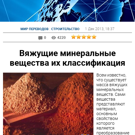
:
1 Дек 2013
, 18:37
МИР ПЕРЕВОДОВ
СТРОИТЕЛЬСТВО
0
4220
Вяжущие минеральные
вещества их классификация
Всем известно,
что существует
масса вяжущих
минеральных
веществ. Сами
вещества
представляют
материал,
основным
свойством
которого
является
преобразование