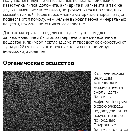
Получаются вяжущие
минеральные
вещества
при обжиге
известняка, гипса, доломита, ангидрита и магнезита, а так же
других каменных материалов, встречающихся в природе, и их
смесей с глиной. После прохождения материалов через печь, они
подвергаются помолу. Чем мельче выходят зерна минеральных
веществ, тем больше их вяжущее свойство.
Данные материалы разделяют на две группы: медленно
затвердевающие и быстро затвердевающие
минеральные
вещества
. К примеру, портландцемент твердеет со скоростью от
1 дня до 28 суток, а гипс в течение пары десятков минут
(возможно, и дольше).
Органические
вещества
К органическим
вяжущим
материалам
можно отнести
смолы, дегти,
битумы и
асфальт. Битумы
в свою очередь
подразделяют на
искусственные и
природные.
Природные
битумы являются