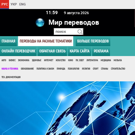
РУС
УКР
ENG
11 59
9 августа 2026
Мир переводов
ГЛАВНАЯ
ПЕРЕВОДЫ НА РАЗНЫЕ ТЕМАТИКИ
БОЛЬШЕ ПЕРЕВОДОВ
ОНЛАЙН ПЕРЕВОДЧИК
ОБРАТНАЯ СВЯЗЬ
КАРТА САЙТА
РЕКЛАМА
АВТО
БИЗНЕС
ЭКОНОМИКА
ЗДОРОВЬЕ
ИНТЕРНЕТ
ИСКУССТВО
КИНО
ПК, СОФТ
ЛИТЕРАТУРА
МЕДИЦИНА
МУЗЫКА
НАУКА И ТЕХНИКА
ОБРАЗОВАНИЕ
ПОЛИТИКА И ЗАКОН
ПРИРОДА
ПСИХОЛОГИЯ
РЕЛИГИЯ
СПОРТ
СТРАНЫ
СТРОИТЕЛЬСТВО
ТЕХ. ДОКУМЕНТАЦИЯ