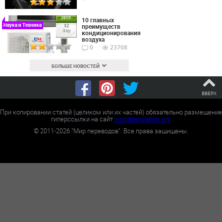
2019
10 главных
Наука и Техника
преимуществ
12
Апр
кондиционирования
воздуха
0
23708
БОЛЬШЕ НОВОСТЕЙ
ВВЕРХ
При копировании статей (целиком или их частей) обязательно размещение
гиперссылки на сайт
worldtranslation.org
.
©
2011-2026
"Мир переводов". Все права защищены.