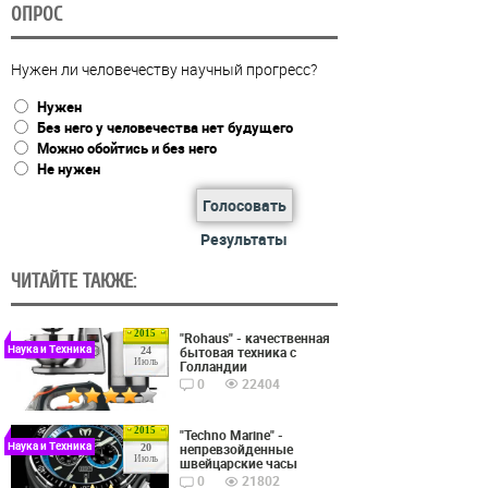
ОПРОС
Нужен ли человечеству научный прогресс?
Нужен
Без него у человечества нет будущего
Можно обойтись и без него
Не нужен
Голосовать
Результаты
ЧИТАЙТЕ ТАКЖЕ:
2015
"Rohaus" - качественная
Наука и Техника
бытовая техника с
24
Июль
Голландии
0
22404
2015
"Techno Marine" -
Наука и Техника
непревзойденные
20
Июль
швейцарские часы
0
21802