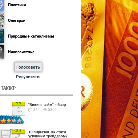
Политики
Олигархи
Природные катаклизмы
Инопланетяне
Голосовать
Результаты
 ТАКЖЕ:
2020
"Викинг-займ": обзор
28
34
5805
Июль
2016
10 підказок: як стати
успішним трейдером?
28