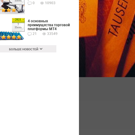
Июнь
0
10903
2021
4 основных
преимущества торговой
7
Июнь
платформы MT4
21
33549
БОЛЬШЕ НОВОСТЕЙ