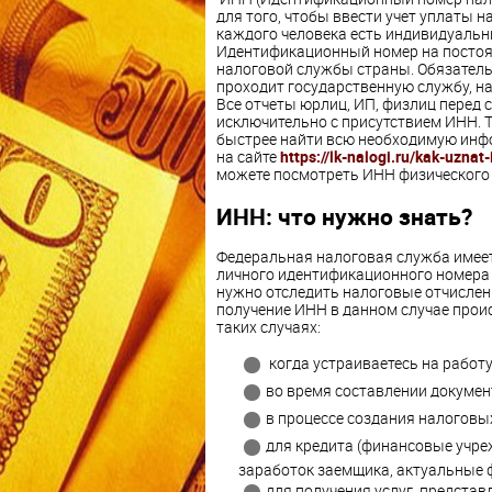
для
того
,
чтобы
ввести
учет
уплаты
н
каждого
человека
есть
индивидуаль
Идентификационный
номер
на
посто
налоговой
службы
страны
.
Обязател
проходит
государственную
службу
,
н
Все
отчеты
юрлиц
,
ИП
,
физлиц
перед
исключительно
с
присутствием
ИНН
.
быстрее
найти
всю
необходимую
инф
на сайте
https://lk-nalogi.ru/kak-uznat-
можете посмотреть ИНН физического 
ИНН: что нужно знать?
Федеральная
налоговая
служба
имее
личного
идентификационного
номера
нужно
отследить
налоговые
отчислен
получение
ИНН
в
данном
случае
прои
таких
случаях
:
когда
устраиваетесь
на
работу
во
время
составлении
докумен
в
процессе
создания
налоговы
для
кредита (ф
инансовые
учре
заработок
заемщика
,
актуальные
для
получения
услуг
,
представ