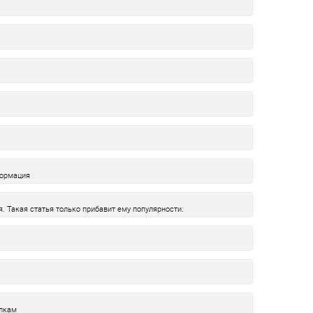
формация
я. Такая статья только прибавит ему популярности.
олкам