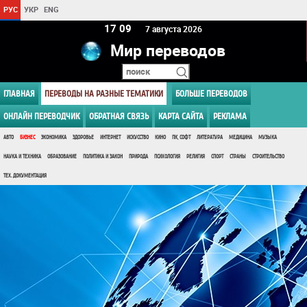
РУС
УКР
ENG
17:09
7 августа 2026
Мир переводов
ГЛАВНАЯ
ПЕРЕВОДЫ НА РАЗНЫЕ ТЕМАТИКИ
БОЛЬШЕ ПЕРЕВОДОВ
ОНЛАЙН ПЕРЕВОДЧИК
ОБРАТНАЯ СВЯЗЬ
КАРТА САЙТА
РЕКЛАМА
АВТО
БИЗНЕС
ЭКОНОМИКА
ЗДОРОВЬЕ
ИНТЕРНЕТ
ИСКУССТВО
КИНО
ПК, СОФТ
ЛИТЕРАТУРА
МЕДИЦИНА
МУЗЫКА
НАУКА И ТЕХНИКА
ОБРАЗОВАНИЕ
ПОЛИТИКА И ЗАКОН
ПРИРОДА
ПСИХОЛОГИЯ
РЕЛИГИЯ
СПОРТ
СТРАНЫ
СТРОИТЕЛЬСТВО
ТЕХ. ДОКУМЕНТАЦИЯ