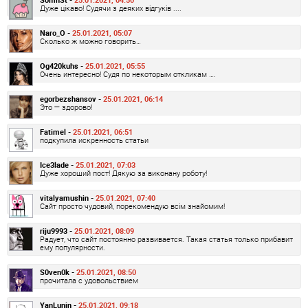
Дуже цікаво! Судячи з деяких відгуків ....
Naro_O -
25.01.2021, 05:07
Сколько ж можно говорить…
Og420kuhs -
25.01.2021, 05:55
Очень интересно! Судя по некоторым откликам ….
egorbezshansov -
25.01.2021, 06:14
Это — здорово!
Fatimel -
25.01.2021, 06:51
подкупила искренность статьи
Ice3lade -
25.01.2021, 07:03
Дуже хороший пост! Дякую за виконану роботу!
vitalyamushin -
25.01.2021, 07:40
Сайт просто чудовий, порекомендую всім знайомим!
riju9993 -
25.01.2021, 08:09
Радует, что сайт постоянно развивается. Такая статья только прибавит
ему популярности.
S0ven0k -
25.01.2021, 08:50
прочитала с удовольствием
YanLunin -
25.01.2021, 09:18