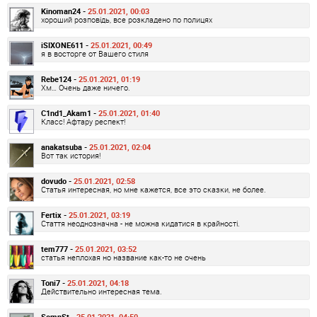
Kinoman24 -
25.01.2021, 00:03
хороший розповідь, все розкладено по полицях
iSIXONE611 -
25.01.2021, 00:49
я в восторге от Вашего стиля
Rebe124 -
25.01.2021, 01:19
Хм… Очень даже ничего.
C1nd1_Akam1 -
25.01.2021, 01:40
Класс! Афтару респект!
anakatsuba -
25.01.2021, 02:04
Вот так история!
dovudo -
25.01.2021, 02:58
Статья интересная, но мне кажется, все это сказки, не более.
Fertix -
25.01.2021, 03:19
Стаття неоднозначна - не можна кидатися в крайності.
tem777 -
25.01.2021, 03:52
статья неплохая но название как-то не очень
Toni7 -
25.01.2021, 04:18
Действительно интересная тема.
SomnSt -
25.01.2021, 04:50