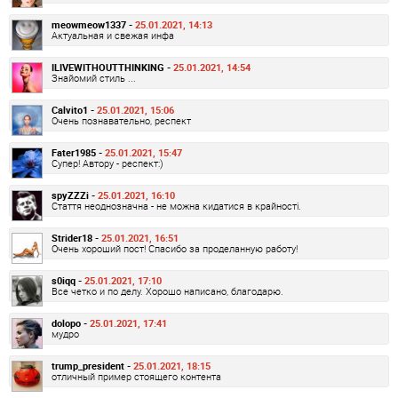
meowmeow1337 -
25.01.2021, 14:13
Актуальная и свежая инфа
ILIVEWITHOUTTHINKING -
25.01.2021, 14:54
Знайомий стиль ...
Calvito1 -
25.01.2021, 15:06
Очень познавательно, респект
Fater1985 -
25.01.2021, 15:47
Супер! Автору - респект:)
spyZZZi -
25.01.2021, 16:10
Стаття неоднозначна - не можна кидатися в крайності.
Strider18 -
25.01.2021, 16:51
Очень хороший пост! Спасибо за проделанную работу!
s0iqq -
25.01.2021, 17:10
Все четко и по делу. Хорошо написано, благодарю.
dolopo -
25.01.2021, 17:41
мудро
trump_president -
25.01.2021, 18:15
отличный пример стоящего контента