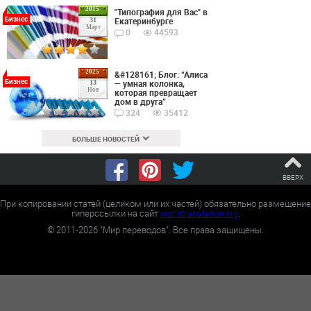
2015
"Типография для Вас" в
Бизнес
Екатеринбурге
31
Март
0
44593
2025
&#128161; Блог: “Алиса
Бизнес
— умная колонка,
13
Ноя
которая превращает
дом в друга”
324
35412
БОЛЬШЕ НОВОСТЕЙ
ВВЕРХ
При копировании статей (целиком или их частей) обязательно размещение
гиперссылки на сайт
worldtranslation.org
.
©
2011-2026
"Мир переводов". Все права защищены.