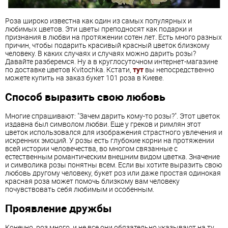
Роза широко известна как один из самых популярных и
любимых цветов. Эти цветы преподносят как подарки и
признания в любви на протяжении сотен лет. Есть много разных
причин, чтобы подарить красивый красный цветок близкому
человеку. В каких случаях и случаях можно дарить розы?
Давайте разберемся. Ну а в круглосуточном интернет-магазине
по доставке цветов Kvitochka. Кстати,
тут
вы непосредственно
можете купить на заказ букет 101 роза в Киеве.
Способ выразить свою любовь
Многие спрашивают: "Зачем дарить кому-то розы?". Этот цветок
издавна был символом любви. Еще у греков и римлян этот
цветок использовался для изображения страстного увлечения и
искренних эмоций. У розы есть глубокие корни на протяжении
всей истории человечества, во многом связанные с
естественным романтическим внешним видом цветка. Значение
и символика розы понятны всем. Если вы хотите выразить свою
любовь другому человеку, букет роз или даже простая одинокая
красная роза может помочь близкому вам человеку
почувствовать себя любимым и особенным.
Проявление дружбы
Конечно, роз много, и не все они обязательно указывают на ту