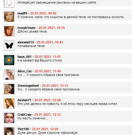
Интересует размещение рекламы на вашем сайте.
madf9 -
25.01.2021, 09:50
Я конечно, мало, что смыслю в данной теме, но постараюсь осилить.
morph1num -
25.01.2021, 10:15
Дійсно цікава тема.
alexwait13 -
25.01.2021, 10:41
пізнавальна тема
haos_001 -
25.01.2021, 11:01
я в захваті від Вашого стилю
Alice_Cat -
25.01.2021, 11:49
Хм ... У кожного Абрама своя програма.
Steeringwheel -
25.01.2021, 12:12
Хм… У каждого абрама своя программа.
Avelan71 -
25.01.2021, 12:58
Это уже далеко не новость, я об этом пару месяцев назад читал.
CrabCrap -
25.01.2021, 13:12
Ну жесть конечно…
Ylet100 -
25.01.2021, 13:59
Дуже дякую. Дуже корисна інформація