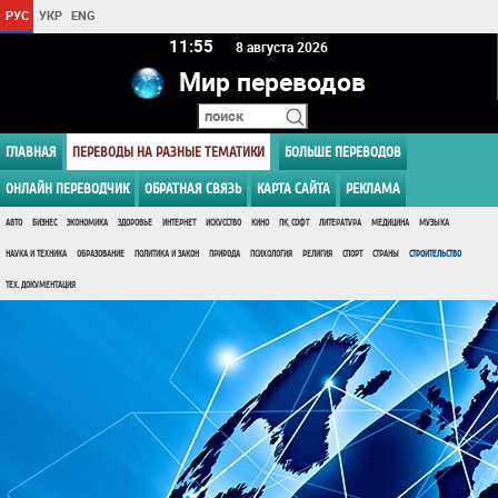
РУС
УКР
ENG
11 55
8 августа 2026
Мир переводов
ГЛАВНАЯ
ПЕРЕВОДЫ НА РАЗНЫЕ ТЕМАТИКИ
БОЛЬШЕ ПЕРЕВОДОВ
ОНЛАЙН ПЕРЕВОДЧИК
ОБРАТНАЯ СВЯЗЬ
КАРТА САЙТА
РЕКЛАМА
АВТО
БИЗНЕС
ЭКОНОМИКА
ЗДОРОВЬЕ
ИНТЕРНЕТ
ИСКУССТВО
КИНО
ПК, СОФТ
ЛИТЕРАТУРА
МЕДИЦИНА
МУЗЫКА
НАУКА И ТЕХНИКА
ОБРАЗОВАНИЕ
ПОЛИТИКА И ЗАКОН
ПРИРОДА
ПСИХОЛОГИЯ
РЕЛИГИЯ
СПОРТ
СТРАНЫ
СТРОИТЕЛЬСТВО
ТЕХ. ДОКУМЕНТАЦИЯ