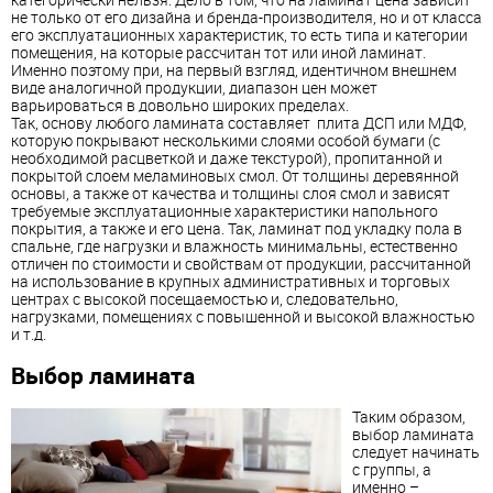
не только от его дизайна и бренда-производителя, но и от класса
его эксплуатационных характеристик, то есть типа и категории
помещения, на которые рассчитан тот или иной
ламинат
.
Именно поэтому при, на первый взгляд, идентичном внешнем
виде аналогичной продукции, диапазон цен может
варьироваться в довольно широких пределах.
Так, основу любого
ламинат
а составляет плита ДСП или МДФ,
которую покрывают несколькими слоями особой бумаги (с
необходимой расцветкой и даже текстурой), пропитанной и
покрытой слоем меламиновых смол. От толщины деревянной
основы, а также от качества и толщины слоя смол и зависят
требуемые эксплуатационные характеристики
напольного
покрытия
, а также и его цена. Так,
ламинат
под укладку пола в
спальне, где нагрузки и влажность минимальны, естественно
отличен по стоимости и свойствам от продукции, рассчитанной
на использование в крупных административных и торговых
центрах с высокой посещаемостью и, следовательно,
нагрузками, помещениях с повышенной и высокой влажностью
и т.д.
Выбор
ламинат
а
Таким образом,
выбор
ламинат
а
следует начинать
с группы, а
именно –