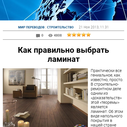
:
21 Ноя 2013
, 11:31
МИР ПЕРЕВОДОВ
СТРОИТЕЛЬСТВО
0
4808
Как правильно выбрать
ламинат
Практически все
гениальное, как
известно, просто.
В строительно-
ремонтном деле
одним из
«доказательств»
этой «теоремы»
является
ламинат
. Об этом
виде
напольного
покрытия
в
нашей стране