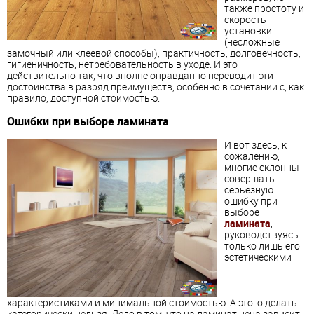
также простоту и
скорость
установки
(несложные
замочный или клеевой способы), практичность, долговечность,
гигиеничность, нетребовательность в уходе. И это
действительно так, что вполне оправданно переводит эти
достоинства в разряд преимуществ, особенно в сочетании с, как
правило, доступной стоимостью.
Ошибки при
выбор
е
ламинат
а
И вот здесь, к
сожалению,
многие склонны
совершать
серьезную
ошибку при
выбор
е
ламината
,
руководствуясь
только лишь его
эстетическими
характеристиками и минимальной стоимостью. А этого делать
категорически нельзя. Дело в том, что на
ламинат
цена зависит