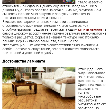
стало известно
относительно недавно. Однако, еще лет 20 назад бывший в
диковинку, он сразу обратил на себя внимание, в буквальном
смысле «наделав много шума» и заслужив достаточно
противоположные мнения и отзывы.
Вместе с тем, стремительными темпами развиваются
строительно-ремонтные технологии, и сегодня рынок
стройматериалов предлагает всем желающим
купить ламинат
в
самом широком ассортименте, причем различия заключаются не
только в расцветке, форме и внешней текстуре, как это было
раньше. Верный
выбор
ламинат
а, а именно его
эксплуатационных качеств в соответствии с назначением и
особенностями эксплуатации, сегодня является залогом его
длительной и успешной службы.
Достоинства
ламинат
а
Итак, у данного
вида
напольного
покрытия
целый
ряд достоинств.
Среди них можно
выделить не
только
многообразие
расцветок и
рисунков, а также
размеров, но