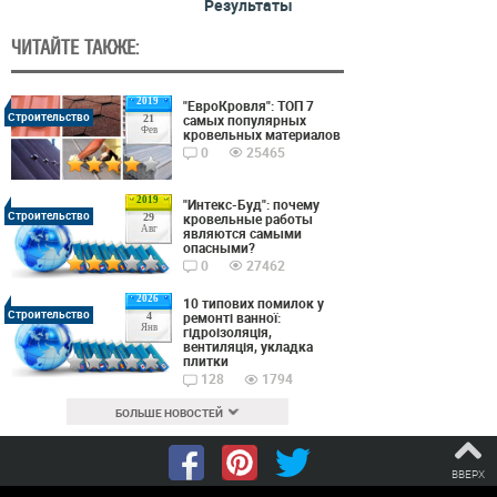
Результаты
ЧИТАЙТЕ ТАКЖЕ:
2019
"ЕвроКровля": ТОП 7
Строительство
самых популярных
21
Фев
кровельных материалов
0
25465
2019
"Интекс-Буд": почему
Строительство
кровельные работы
29
Авг
являются самыми
опасными?
0
27462
2026
10 типових помилок у
Строительство
ремонті ванної:
4
Янв
гідроізоляція,
вентиляція, укладка
плитки
128
1794
БОЛЬШЕ НОВОСТЕЙ
ВВЕРХ