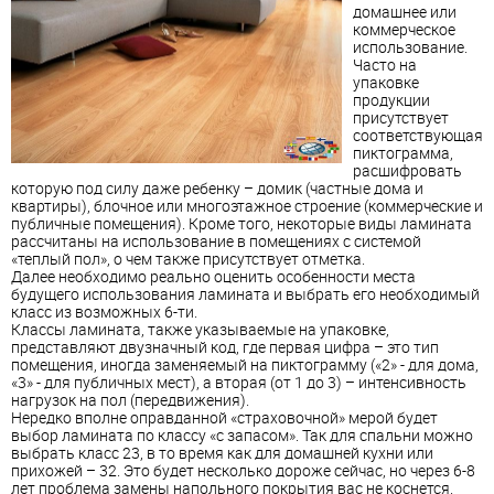
домашнее или
коммерческое
использование.
Часто на
упаковке
продукции
присутствует
соответствующая
пиктограмма,
расшифровать
которую под силу даже ребенку – домик (частные дома и
квартиры), блочное или многоэтажное строение (коммерческие и
публичные помещения). Кроме того, некоторые виды
ламинат
а
рассчитаны на использование в помещениях с системой
«теплый пол», о чем также присутствует отметка.
Далее необходимо реально оценить особенности места
будущего использования
ламинат
а и
выбрать
его необходимый
класс из возможных 6-ти.
Классы
ламинат
а, также указываемые на упаковке,
представляют двузначный код, где первая цифра – это тип
помещения, иногда заменяемый на пиктограмму («2» - для дома,
«3» - для публичных мест), а вторая (от 1 до 3) – интенсивность
нагрузок на пол (передвижения).
Нередко вполне оправданной «страховочной» мерой будет
выбор
ламинат
а по классу «с запасом». Так для спальни можно
выбрать
класс 23, в то время как для домашней кухни или
прихожей – 32. Это будет несколько дороже сейчас, но через 6-8
лет проблема замены
напольного покрытия
вас не коснется.