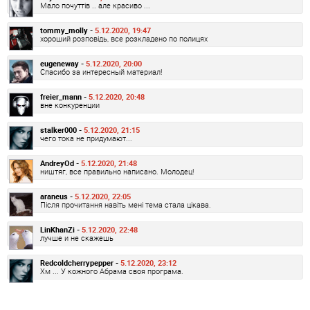
Мало почуттів .. але красиво ...
tommy_molly -
5.12.2020, 19:47
хороший розповідь, все розкладено по полицях
eugeneway -
5.12.2020, 20:00
Спасибо за интересный материал!
freier_mann -
5.12.2020, 20:48
вне конкуренции
stalker000 -
5.12.2020, 21:15
чего тока не придумают...
AndreyOd -
5.12.2020, 21:48
ништяг, все правильно написано. Молодец!
araneus -
5.12.2020, 22:05
Після прочитання навіть мені тема стала цікава.
LinKhanZi -
5.12.2020, 22:48
лучше и не скажешь
Redcoldcherrypepper -
5.12.2020, 23:12
Хм ... У кожного Абрама своя програма.