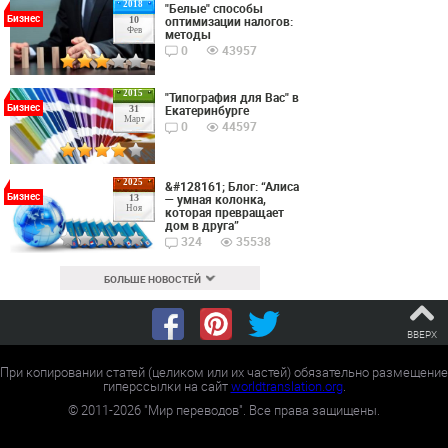
2018
"Белые" способы
Бизнес
оптимизации налогов:
10
Фев
методы
0
43957
2015
"Типография для Вас" в
Бизнес
Екатеринбурге
31
Март
0
44597
2025
&#128161; Блог: “Алиса
Бизнес
— умная колонка,
13
Ноя
которая превращает
дом в друга”
324
35538
БОЛЬШЕ НОВОСТЕЙ
ВВЕРХ
При копировании статей (целиком или их частей) обязательно размещение
гиперссылки на сайт
worldtranslation.org
.
©
2011-2026
"Мир переводов". Все права защищены.