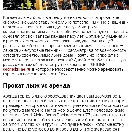
Когда-то лыжи брали в аренду только новички, а прокатное
снаряжение было старым и сильно потрепанным. Но в наши дни
программы проката лыж идут в ногу с быстрым
совершенствованием лыжного оборудования, а пункты проката
обновляют свои запасы каждые пару лет. С этими улучшениями
и растущей стоимостью перевозки лыж, увеличивающей
расходы на и без того дорогие зимние каникулы, некоторые —
даже самые суровые лыжники — рассматривают возможность
оставить свои любимые лыжи дома и взять их напрокат на
месте.А какая же стратегия лучшая? Давайте разбираться. Ну а
расскажет нам об этом сотрудник компании "SKILINE":
sochiskiline.ru
, в которой непосредственно можно арендовать
горнолыжное снаряжение в Сочи.
Прокат лыж vs аренда
Аренда горнолыжного оборудования дает вам возможность
протестировать новейшие лыжные технологии, включая формы
и размеры, которые в противном случае вы могли бы опасаться
покупать в магазине. Например, в Вейле, штат Колорадо, демо-
пакет Vail Sport Alpine Demo Package стоит 77 долларов в день и
позволяет вам опробовать модели лыж и ботинок этого года от
Salomon, Atomic, K2 и других. Это лучшие лыжи, которые есть у
Вейла, по цене менее 80 долларов в день, и это же касается и