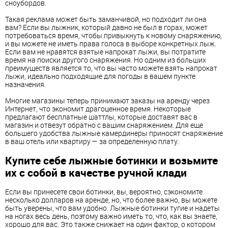
сноубордов.
Такая реклама может быть заманчивой, но подходит ли она
вам? Если вы лыжник, который давно не был в горах, может
потребоваться время, чтобы привыкнуть к новому снаряжению,
и вы можете не иметь права голоса в выборе конкретных лыж.
Если вам не нравятся взятые напрокат лыжи, вы потратите
время на поиски другого снаряжения. Но одним из больших
преимуществ является то, что вы часто можете взять напрокат
лыжи, идеально подходящие для погоды в вашем пункте
назначения.
Многие магазины теперь принимают заказы на аренду через
Интернет, что экономит драгоценное время. Некоторые
предлагают бесплатные шаттлы, которые доставят вас в
магазин и отвезут обратно с вашим снаряжением. Для еще
большего удобства лыжные камердинеры приносят снаряжение
в ваш отель или квартиру — за определенную плату.
Купите себе лыжные ботинки и возьмите
их с собой в качестве ручной клади
Если вы принесете свои ботинки, вы, вероятно, сэкономите
несколько долларов на аренде, но, что более важно, вы можете
быть уверены, что вам удобно. Лыжные ботинки тугие и надеты
на ногах весь день, поэтому важно иметь то, что, как вы знаете,
хорошо для вас. Это также снижает на один фактор, о котором