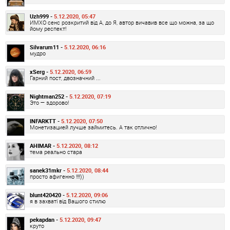
Uzh999 -
5.12.2020, 05:47
ИМХО сенс розкритий від А, до Я, автор вичавив все що можна, за що
йому респект!
Silvarum11 -
5.12.2020, 06:16
мудро
xSerg -
5.12.2020, 06:59
Гарний пост, двозначний ...
Nightman252 -
5.12.2020, 07:19
Это — здорово!
INFARKTT -
5.12.2020, 07:50
Монетизацией лучше займитесь. А так отлично!
AHIMAR -
5.12.2020, 08:12
тема реально стара
sanek31mkr -
5.12.2020, 08:44
просто афигенно !!!!))
blunt420420 -
5.12.2020, 09:06
я в захваті від Вашого стилю
pekapdan -
5.12.2020, 09:47
круто