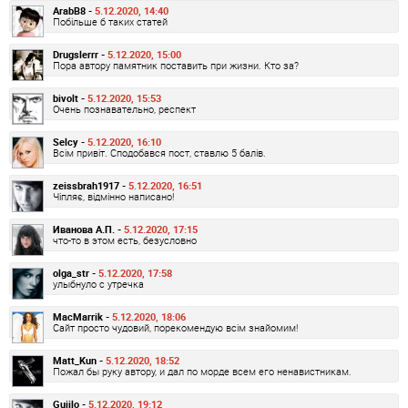
ArabB8 -
5.12.2020, 14:40
Побільше б таких статей
Drugslerrr -
5.12.2020, 15:00
Пора автору памятник поставить при жизни. Кто за?
bivolt -
5.12.2020, 15:53
Очень познавательно, респект
Selcy -
5.12.2020, 16:10
Всім привіт. Сподобався пост, ставлю 5 балів.
zeissbrah1917 -
5.12.2020, 16:51
Чіпляє, відмінно написано!
Иванова А.П. -
5.12.2020, 17:15
что-то в этом есть, безусловно
olga_str -
5.12.2020, 17:58
улыбнуло с утречка
MacMarrik -
5.12.2020, 18:06
Сайт просто чудовий, порекомендую всім знайомим!
Matt_Kun -
5.12.2020, 18:52
Пожал бы руку автору, и дал по морде всем его ненавистникам.
Gujilo -
5.12.2020, 19:12