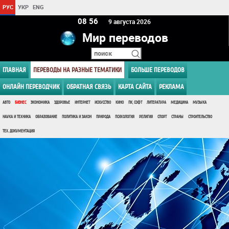
РУС
УКР
ENG
08:56
9 августа 2026
Мир переводов
ГЛАВНАЯ
ПЕРЕВОДЫ НА РАЗНЫЕ ТЕМАТИКИ
БОЛЬШЕ ПЕРЕВОДОВ
ОНЛАЙН ПЕРЕВОДЧИК
ОБРАТНАЯ СВЯЗЬ
КАРТА САЙТА
РЕКЛАМА
АВТО
БИЗНЕС
ЭКОНОМИКА
ЗДОРОВЬЕ
ИНТЕРНЕТ
ИСКУССТВО
КИНО
ПК, СОФТ
ЛИТЕРАТУРА
МЕДИЦИНА
МУЗЫКА
НАУКА И ТЕХНИКА
ОБРАЗОВАНИЕ
ПОЛИТИКА И ЗАКОН
ПРИРОДА
ПСИХОЛОГИЯ
РЕЛИГИЯ
СПОРТ
СТРАНЫ
СТРОИТЕЛЬСТВО
ТЕХ. ДОКУМЕНТАЦИЯ