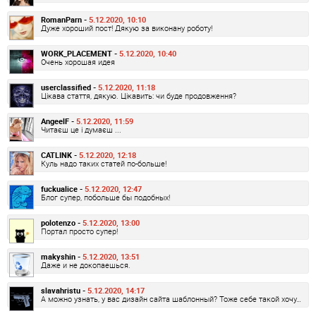
RomanParn -
5.12.2020, 10:10
Дуже хороший пост! Дякую за виконану роботу!
WORK_PLACEMENT -
5.12.2020, 10:40
Очень хорошая идея
userclassified -
5.12.2020, 11:18
Цікава стаття, дякую. Цікавить: чи буде продовження?
AngeelF -
5.12.2020, 11:59
Читаєш це і думаєш ...
CATLINK -
5.12.2020, 12:18
Куль надо таких статей по-больше!
fuckualice -
5.12.2020, 12:47
Блог супер, побольше бы подобных!
polotenzo -
5.12.2020, 13:00
Портал просто супер!
makyshin -
5.12.2020, 13:51
Даже и не докопаешься.
slavahristu -
5.12.2020, 14:17
А можно узнать, у вас дизайн сайта шаблонный? Тоже себе такой хочу…