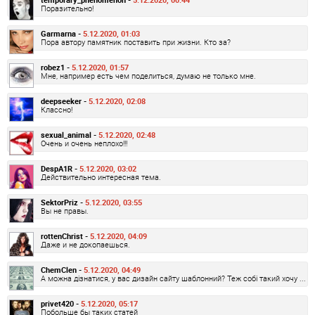
Поразительно!
Garmarna -
5.12.2020, 01:03
Пора автору памятник поставить при жизни. Кто за?
robez1 -
5.12.2020, 01:57
Мне, например есть чем поделиться, думаю не только мне.
deepseeker -
5.12.2020, 02:08
Классно!
sexual_animal -
5.12.2020, 02:48
Очень и очень неплохо!!!
DespA1R -
5.12.2020, 03:02
Действительно интересная тема.
SektorPriz -
5.12.2020, 03:55
Вы не правы.
rottenChrist -
5.12.2020, 04:09
Даже и не докопаешься.
ChemClen -
5.12.2020, 04:49
А можна дізнатися, у вас дизайн сайту шаблонний? Теж собі такий хочу ...
privet420 -
5.12.2020, 05:17
Побольше бы таких статей