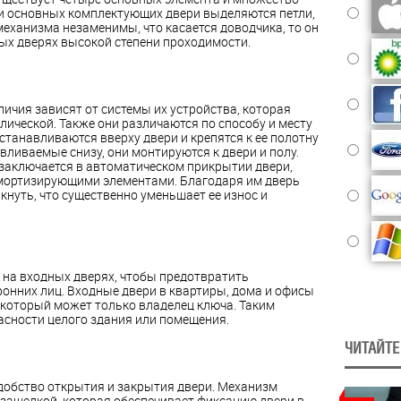
ди основных комплектующих двери выделяются петли,
механизма незаменимы, что касается доводчика, то он
ых дверях высокой степени проходимости.
личия зависят от системы их устройства, которая
ической. Также они различаются по способу и месту
станавливаются вверху двери и крепятся к ее полотну
вливаемые снизу, они монтируются к двери и полу.
заключается в автоматическом прикрытии двери,
ортизирующими элементами. Благодаря им дверь
кнуть, что существенно уменьшает ее износ и
 на входных дверях, чтобы предотвратить
онних лиц. Входные двери в квартиры, дома и офисы
 который может только владелец ключа. Таким
асности целого здания или помещения.
ЧИТАЙТЕ
добство открытия и закрытия двери. Механизм
с защелкой, которая обеспечивает фиксацию двери в