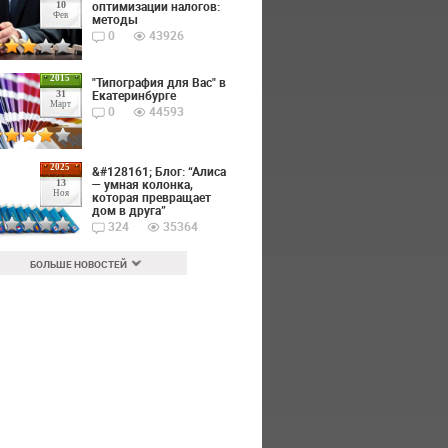
оптимизации налогов:
10
Фев
методы
0
43926
2015
"Типография для Вас" в
Екатеринбурге
31
Март
0
44593
2025
&#128161; Блог: “Алиса
— умная колонка,
13
Ноя
которая превращает
дом в друга”
324
35364
БОЛЬШЕ НОВОСТЕЙ