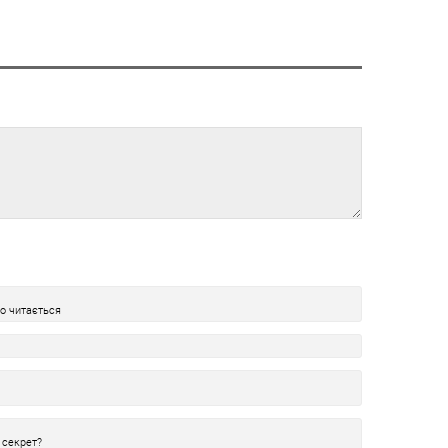
ко читається
 секрет?