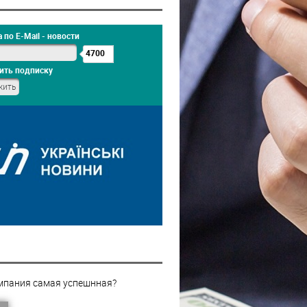
 по E-Mail - новости
4700
ить подписку
мпания самая успешнная?