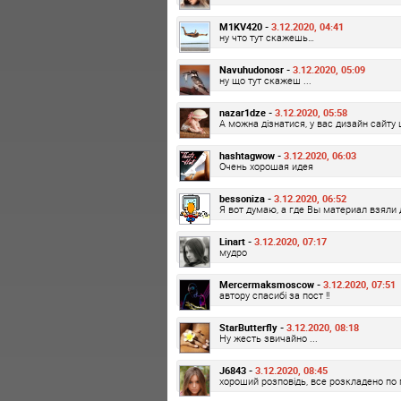
M1KV420 -
3.12.2020, 04:41
ну что тут скажешь…
Navuhudonosr -
3.12.2020, 05:09
ну що тут скажеш ...
nazar1dze -
3.12.2020, 05:58
А можна дізнатися, у вас дизайн сайту 
hashtagwow -
3.12.2020, 06:03
Очень хорошая идея
bessoniza -
3.12.2020, 06:52
Я вот думаю, а где Вы материал взяли 
Linart -
3.12.2020, 07:17
мудро
Mercermaksmoscow -
3.12.2020, 07:51
автору спасибі за пост !!
StarButterfly -
3.12.2020, 08:18
Ну жесть звичайно ...
J6843 -
3.12.2020, 08:45
хороший розповідь, все розкладено по 