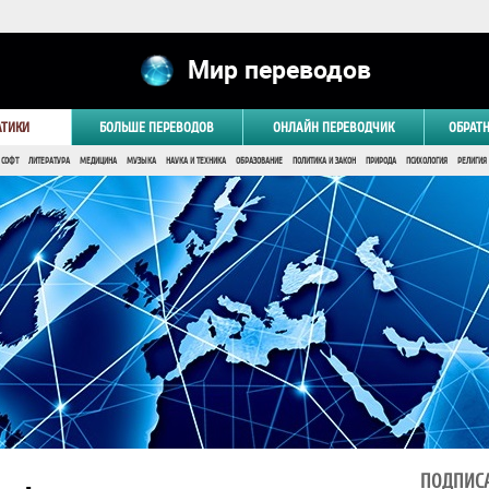
Мир переводов
АТИКИ
БОЛЬШЕ ПЕРЕВОДОВ
ОНЛАЙН ПЕРЕВОДЧИК
ОБРАТ
 СОФТ
ЛИТЕРАТУРА
МЕДИЦИНА
МУЗЫКА
НАУКА И ТЕХНИКА
ОБРАЗОВАНИЕ
ПОЛИТИКА И ЗАКОН
ПРИРОДА
ПСИХОЛОГИЯ
РЕЛИГИЯ
ПОДПИСА