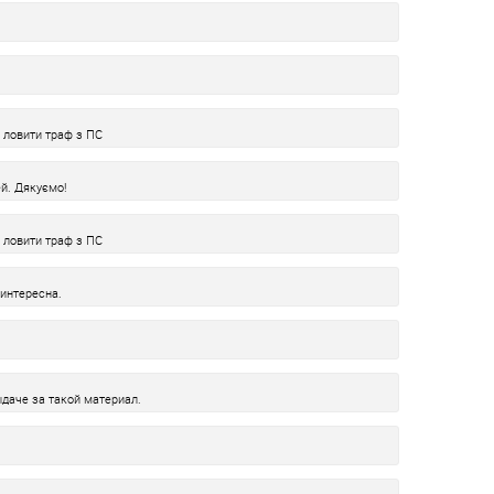
а ловити траф з ПС
й. Дякуємо!
а ловити траф з ПС
интересна.
даче за такой материал.