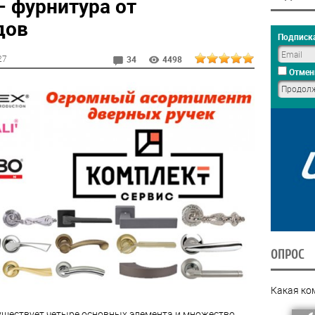
– фурнитура от
дов
Подписка
27
34
4498
Отмен
ОПРОС
Какая ко
уществует четыре основных элемента и множество