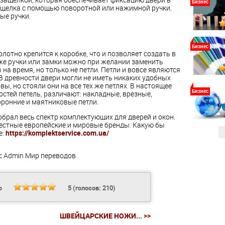
Бизнес
ащелка с помощью поворотной или нажимной ручки.
ые ручки.
Бизнес
лотно крепится к коробке, что и позволяет создать в
аже ручки или замки можно при желании заменить
а время, но только не петли. Петли и вовсе являются
древности двери могли не иметь никаких удобных
ы, но стояли они на все тех же петлях. В настоящее
Бизнес
стей петель, различают: накладные, врезные,
оронние и маятниковые петли.
брал весь спектр комплектующих для дверей и окон.
естные европейские и мировые бренды. Какую бы
е:
https://komplektservice.com.ua/
:
Admin
Мир переводов
Ь
5
(голосов:
210
)
ШВЕЙЦАРСКИЕ НОЖИ... >>