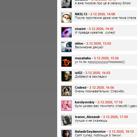
я вже писала про це в своєму блозі
NKSL13 -
3.12.2020, 14:08
После прочтения даже мне тема стала 
stuxint -
3.12.2020, 14:42
И правда креатив...супер!
ebloo -
3.12.2020, 15:03
Величезне дякую!
mazahaka -
3.12.2020, 15:56
ух ти як крууууууууууутооооооо))
isl02 -
3.12.2020, 16:03
Добавил в закладки
Codexd -
3.12.2020, 16:56
Очень познавательно. Спасибо.
korolyovskiy -
3.12.2020, 17:18
було цікаво вас почитати, спасибі і удачі
Ivanov_Alexandr -
3.12.2020, 17:50
лучше и не скажешь
BahadirSeydametov -
3.12.2020, 18:13
Сайт супер, побільше б таких!