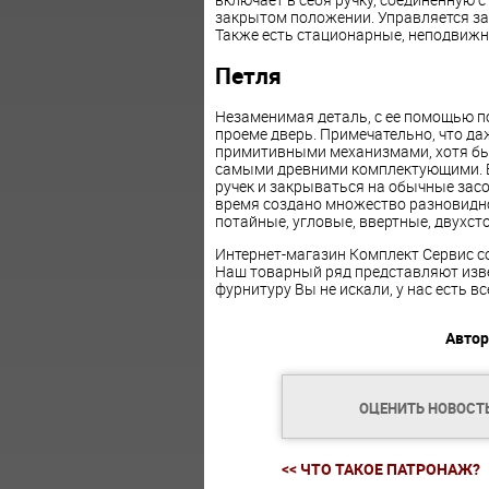
закрытом положении. Управляется з
Также есть стационарные, неподвижн
Петля
Незаменимая деталь, с ее помощью по
проеме дверь. Примечательно, что д
примитивными механизмами, хотя бы н
самыми древними комплектующими. В 
ручек и закрываться на обычные засов
время создано множество разновидно
потайные, угловые, ввертные, двухст
Интернет-магазин Комплект Сервис со
Наш товарный ряд представляют изв
фурнитуру Вы не искали, у нас есть вс
Автор
ОЦЕНИТЬ НОВОСТ
<< ЧТО ТАКОЕ ПАТРОНАЖ?