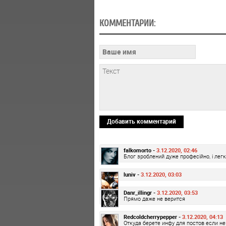
КОММЕНТАРИИ:
Добавить комментарий
falkomorto -
3.12.2020, 02:46
Блог зроблений дуже професійно, і лег
luniv -
3.12.2020, 03:03
Danr_illingr -
3.12.2020, 03:53
Прямо даже не верится
Redcoldcherrypepper -
3.12.2020, 04:13
Откуда берете инфу для постов если не