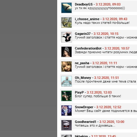
DeadboyGS -
3.12.2020, 09:03
ух ти як крууууууууууутооооооо))
i_choose_anime -
3.12.2020, 09:43
Куль надо таких статей по-больше!
Gagarin37 -
3.12.2020, 10:15
Гучний заголовок і стаття норм - можн
ConfederationBot -
3.12.2020, 10:57
Завжди приємно читати розумних люде
ne_pasha -
3.12.2020, 11:11
Гучний заголовок і стаття норм - можн
Oh_Money -
3.12.2020, 11:51
После прочтения даже мне тема стала 
PixyP -
3.12.2020, 12:03
Блог супер, побільше б таких!
SnowDroper -
3.12.2020, 12:52
Может Ваш сайт даже поднимется в вы
Goodhearted1 -
3.12.2020, 13:00
Читаешь это и думаешь...
bkhakim -
3.12.2020, 13:45