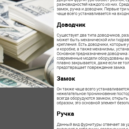
разновидностей каждого из них. Сре
замок, ручка и доводчик. Первые три 
чаще всего устанавливается на входн
Доводчик
Существует два типа доводчиков, раз
может быть механической или гидравл
крепления. Есть доводчики, которые у
и коробке, а также механизмы, устана
Основное предназначение доводчика 
современные модели оборудованы ам
плавно закрывается, даже если ее тол
предотвращает повреждение замка.
Замок
Он также чаще всего устанавливается
нежелательное проникновение постор
всегда оборудуются замком, открыть
образом, это основной элемент безоп
Ручка
Данный вид фурнитуры отвечает за у
включает в себя ручку, соединенную 