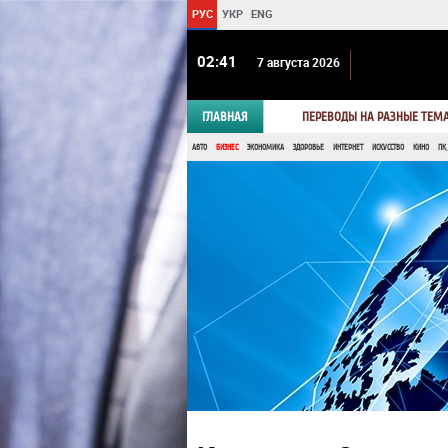
РУС
УКР
ENG
02 41
7 августа 2026
ГЛАВНАЯ
ПЕРЕВОДЫ НА РАЗНЫЕ ТЕМ
АВТО
БИЗНЕС
ЭКОНОМИКА
ЗДОРОВЬЕ
ИНТЕРНЕТ
ИСКУССТВО
КИНО
ПК,