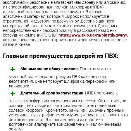
экологически безопасные альтернативы дереву или алюминию,
и непластифицированный поливинилхлорид (НПВХ) -
идеальный материал для нашего климата. Это очень
эластичный материал, который широко используется в
строительной индустрии по всему миру. Двери из данного
материала обладают множеством преимуществ. Далее, мы
непосредственно их рассмотрим. Ну а расскажет нам о них
сотрудник компании "СКЛО":
https://www.sklo.ua/ru/plastik/dvery/
,
которая непосредственно производит и реализует пластиковые
двери в Киеве.
Главные преимущества дверей из ПВХ:
Минимальное обслуживание.
Простое мытье в
мыльной воде сохранит раму из ПВХ как новую на
десятилетия. Она не требует шлифовки, перекраски или
лакировки.
Длительный срок эксплуатации
. НПВХ устойчив к
влаге, атмосферным загрязнениям и плесени. Он не гниет, не
ржавеет, не пузырится, не отслаивается и не подвержен
солевой коррозии. Кроме того, рамы из ПВХ очень прочны и
устойчивы к ультрафиолетовому излучению, а это значит, что
они не выцветают. Это делает двери из пластика
долговечной альтернативой деревянным и алюминиевым
рамам.