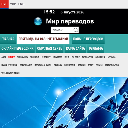
РУС
УКР
ENG
15 52
6 августа 2026
Мир переводов
ГЛАВНАЯ
ПЕРЕВОДЫ НА РАЗНЫЕ ТЕМАТИКИ
БОЛЬШЕ ПЕРЕВОДОВ
ОНЛАЙН ПЕРЕВОДЧИК
ОБРАТНАЯ СВЯЗЬ
КАРТА САЙТА
РЕКЛАМА
АВТО
БИЗНЕС
ЭКОНОМИКА
ЗДОРОВЬЕ
ИНТЕРНЕТ
ИСКУССТВО
КИНО
ПК, СОФТ
ЛИТЕРАТУРА
МЕДИЦИНА
МУЗЫКА
НАУКА И ТЕХНИКА
ОБРАЗОВАНИЕ
ПОЛИТИКА И ЗАКОН
ПРИРОДА
ПСИХОЛОГИЯ
РЕЛИГИЯ
СПОРТ
СТРАНЫ
СТРОИТЕЛЬСТВО
ТЕХ. ДОКУМЕНТАЦИЯ