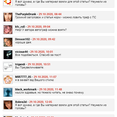
Я вот думаю, а где Вы материал взяли для этой статьи? Неужели из
головы?
ThePurpleDrunk -
29.10.2020, 08:44
Громкий заголовок и статья норм - можно ловить траф с ПС
kfc_roll -
29.10.2020, 09:04
Help! У автора автограф можна взяти?
Dimson102 -
29.10.2020, 09:42
хороша ідея.
vicious44 -
29.10.2020, 10:01
Все подобається. Спасибі за пост!
trigandi -
29.10.2020, 10:51
Вы Преувеличиваете.
MIR7777_05 -
29.10.2020, 11:07
я в захваті від Вашого стилю
black_workmark -
29.10.2020, 11:48
мысли здравые, но тяжело читать, не знаю почему.
Xolera3d -
29.10.2020, 12:05
Я вот думаю, а где Вы материал взяли для этой статьи? Неужели из
головы?