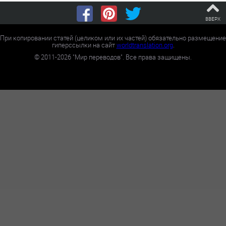
ВВЕРХ
При копировании статей (целиком или их частей) обязательно размещение
гиперссылки на сайт
worldtranslation.org
.
©
2011-2026
"Мир переводов". Все права защищены.