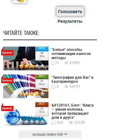
Голосовать
Результаты
ЧИТАЙТЕ ТАКЖЕ:
2018
"Белые" способы
Бизнес
оптимизации налогов:
10
Фев
методы
0
43907
2015
"Типография для Вас" в
Бизнес
Екатеринбурге
31
Март
0
44591
2025
&#128161; Блог: “Алиса
Бизнес
— умная колонка,
13
Ноя
которая превращает
дом в друга”
324
35338
БОЛЬШЕ НОВОСТЕЙ