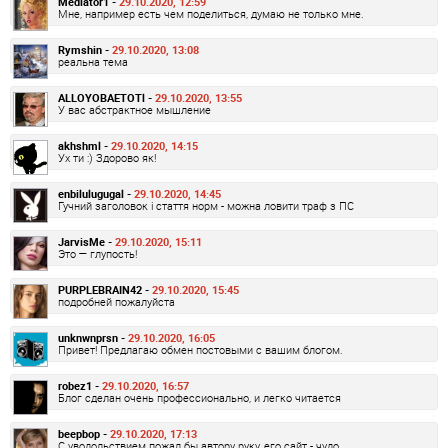
Mediator1 -
29.10.2020, 12:59
Мне, например есть чем поделиться, думаю не только мне.
Rymshin -
29.10.2020, 13:08
реальна тема
ALLOYOBAETOTl -
29.10.2020, 13:55
У вас абстрактное мышление
akhshml -
29.10.2020, 14:15
Ух ти :) Здорово як!
enbilulugugal -
29.10.2020, 14:45
Гучний заголовок і стаття норм - можна ловити траф з ПС
JarvisMe -
29.10.2020, 15:11
Это — глупость!
PURPLEBRAIN42 -
29.10.2020, 15:45
подробней пожалуйста
unknwnprsn -
29.10.2020, 16:05
Привет! Предлагаю обмен постовыми с вашим блогом.
robez1 -
29.10.2020, 16:57
Блог сделан очень профессионально, и легко читается
beepbop -
29.10.2020, 17:13
С уводольствием пожал бы автору руку, его сайт - чудо.