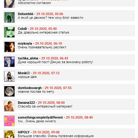
Абсолютно согласен
Delnot666 -
29.10.2020, 05:06
А який це движок? теж хочу блог завести
ColoB -
29.10.2020, 05:40
Да, довольно интересная статья.
miyknyla -
29.10.2020, 06:10
Очень познавательно, респект
tuchka_aloha -
29.10.2020, 06:43
Дуже хороший пост! Дякую за виконану роботу!
MonkCl -
29.10.2020, 07:12
хороша ідея.
dontlooksoargh -
29.10.2020, 07:55
новина послав по інету.
Banana322 -
29.10.2020, 08:00
Спасибо за интересный материал!
somethingcompletlydifferent -
29.10.2020, 08:40
Хм… Очень даже ничего.
HIPOLY -
29.10.2020, 09:08
Большое спасибо. Очень полезная информация