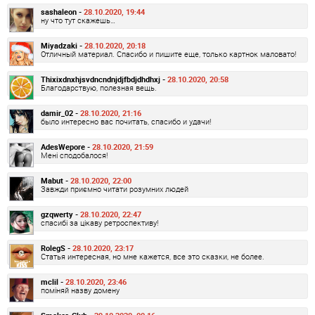
sashaleon -
28.10.2020, 19:44
ну что тут скажешь…
Miyadzaki -
28.10.2020, 20:18
Отличный материал. Спасибо и пишите еще, только картнок маловато!
Thixixdnxhjsvdncndnjdjfbdjdhdhxj -
28.10.2020, 20:58
Благодарствую, полезная вещь.
damir_02 -
28.10.2020, 21:16
было интересно вас почитать, спасибо и удачи!
AdesWepore -
28.10.2020, 21:59
Мені сподобалося!
Mabut -
28.10.2020, 22:00
Завжди приємно читати розумних людей
gzqwerty -
28.10.2020, 22:47
спасибі за цікаву ретроспективу!
RolegS -
28.10.2020, 23:17
Статья интересная, но мне кажется, все это сказки, не более.
mclil -
28.10.2020, 23:46
поміняй назву домену