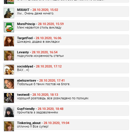
MIXAHT -
28.10.2020, 15:02
Хм… Очень даже ничего.
MorsPrincip -
28.10.2020, 15:59
Мені нарвится стиль викладу
TargetFeel -
28.10.2020, 16:06
Шикарно, додаю в закладки
Levanty -
28.10.2020, 16:54
подкупила искренность статьи
socioblyad -
28.10.2020, 17:12
ВАУ....=)
abelozertsev -
28.10.2020, 17:41
Побольше б таких постов на блоге.
twotwo8 -
28.10.2020, 18:13
хороший розповідь, все розкладено по полицях
GuyFriendly -
28.10.2020, 18:48
прочитала з задоволенням
Tinkering_about -
28.10.2020, 19:04
отлично !!! Все супер!