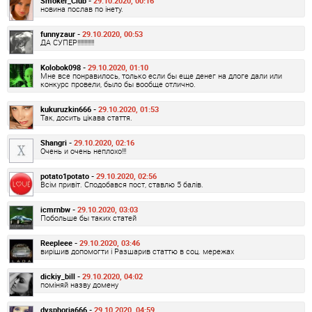
Smoker_Club -
29.10.2020, 00:16
новина послав по інету.
funnyzaur -
29.10.2020, 00:53
ДА СУПЕР!!!!!!!!!!!!
Kolobok098 -
29.10.2020, 01:10
Мне все понравилось, только если бы еще денег на длоге дали или
конкурс провели, было бы вообще отлично.
kukuruzkin666 -
29.10.2020, 01:53
Так, досить цікава стаття.
Shangri -
29.10.2020, 02:16
Очень и очень неплохо!!!
potato1potato -
29.10.2020, 02:56
Всім привіт. Сподобався пост, ставлю 5 балів.
icmrnbw -
29.10.2020, 03:03
Побольше бы таких статей
Reepleee -
29.10.2020, 03:46
вирішив допомогти і Разшарив статтю в соц. мережах
dickiy_bill -
29.10.2020, 04:02
поміняй назву домену
dysphoria666 -
29.10.2020, 04:59