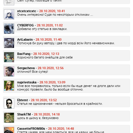
Сайт супер, побільше б таких!
xtcxtcxtcxtc -
28.10.2020, 10:41
Очень интересно! Судя по некоторым откликам ….
CYBERFOG -
28.10.2020, 11:02
Добавлю эту статью в закладки.
ArtLabarin -
28.10.2020, 11:40
Потиснув би руку автору, і дав по морді всім його ненависникам.
BaxYung -
28.10.2020, 12:13
Корисного багато знайшла для себе
Sergacheva -
28.10.2020, 12:56
отлично!!! Все супер!
nuprivetsuka -
28.10.2020, 13:09
Мне все понравилось, только если бы еще денег на длоге дали или
конкурс провели, было бы вообще отлично.
Ebtvmt -
28.10.2020, 13:52
Статья не однозначная - нельзя бросаться в крайности.
SharkTM -
28.10.2020, 14:18
щось в цьому є, безумовно
CassetteFROM80s -
28.10.2020, 14:48
Стаття цікава, але мені здається, все це казки, не більше.