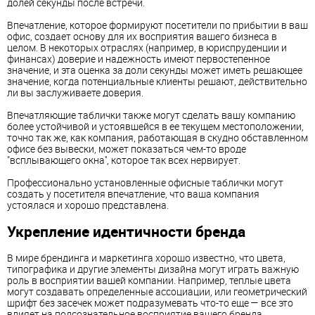
долей секунды после встречи.
Впечатление, которое формируют посетители по прибытии в ваш
офис, создает основу для их восприятия вашего бизнеса в
целом. В некоторых отраслях (например, в юриспруденции и
финансах) доверие и надежность имеют первостепенное
значение, и эта оценка за доли секунды может иметь решающее
значение, когда потенциальные клиенты решают, действительно
ли вы заслуживаете доверия.
Впечатляющие таблички также могут сделать вашу компанию
более устойчивой и устоявшейся в ее текущем местоположении,
точно так же, как компания, работающая в скудно обставленном
офисе без вывески, может показаться чем-то вроде
"всплывающего окна'', которое так всех нервирует.
Профессионально установленные офисные таблички могут
создать у посетителя впечатление, что ваша компания
устоялася и хорошо представлена.
Укрепление идентичности бренда
В мире брендинга и маркетинга хорошо известно, что цвета,
типографика и другие элементы дизайна могут играть важную
роль в восприятии вашей компании. Например, теплые цвета
могут создавать определенные ассоциации, или геометрический
шрифт без засечек может подразумевать что-то еще — все это
влияет на подсознательное восприятие вашего бренда