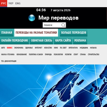
РУС
УКР
ENG
04 36
7 августа 2026
Мир переводов
ГЛАВНАЯ
ПЕРЕВОДЫ НА РАЗНЫЕ ТЕМАТИКИ
БОЛЬШЕ ПЕРЕВОДОВ
ОНЛАЙН ПЕРЕВОДЧИК
ОБРАТНАЯ СВЯЗЬ
КАРТА САЙТА
РЕКЛАМА
АВТО
БИЗНЕС
ЭКОНОМИКА
ЗДОРОВЬЕ
ИНТЕРНЕТ
ИСКУССТВО
КИНО
ПК, СОФТ
ЛИТЕРАТУРА
МЕДИЦИНА
МУЗЫКА
НАУКА И ТЕХНИКА
ОБРАЗОВАНИЕ
ПОЛИТИКА И ЗАКОН
ПРИРОДА
ПСИХОЛОГИЯ
РЕЛИГИЯ
СПОРТ
СТРАНЫ
СТРОИТЕЛЬСТВО
ТЕХ. ДОКУМЕНТАЦИЯ