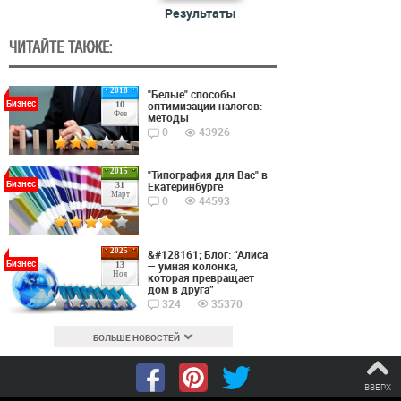
Результаты
ЧИТАЙТЕ ТАКЖЕ:
2018
"Белые" способы
Бизнес
оптимизации налогов:
10
Фев
методы
0
43926
2015
"Типография для Вас" в
Бизнес
Екатеринбурге
31
Март
0
44593
2025
&#128161; Блог: “Алиса
Бизнес
— умная колонка,
13
Ноя
которая превращает
дом в друга”
324
35370
БОЛЬШЕ НОВОСТЕЙ
ВВЕРХ