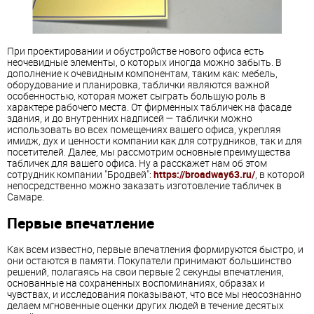
При проектировании и обустройстве нового офиса есть
неочевидные элементы, о которых иногда можно забыть. В
дополнение к очевидным компонентам, таким как: мебель,
оборудование и планировка, таблички являются важной
особенностью, которая может сыграть большую роль в
характере рабочего места. От фирменных табличек на фасаде
здания, и до внутренних надписей — таблички можно
использовать во всех помещениях вашего офиса, укрепляя
имидж, дух и ценности компании как для сотрудников, так и для
посетителей. Далее, мы рассмотрим основные преимущества
табличек для вашего офиса. Ну а расскажет нам об этом
сотрудник компании "Бродвей":
https://broadway63.ru/
, в которой
непосредственно можно заказать изготовление табличек в
Самаре.
Первые впечатление
Как всем известно, первые впечатления формируются быстро, и
они остаются в памяти. Покупатели принимают большинство
решений, полагаясь на свои первые 2 секунды впечатления,
основанные на сохраненных воспоминаниях, образах и
чувствах, и исследования показывают, что все мы неосознанно
делаем мгновенные оценки других людей в течение десятых