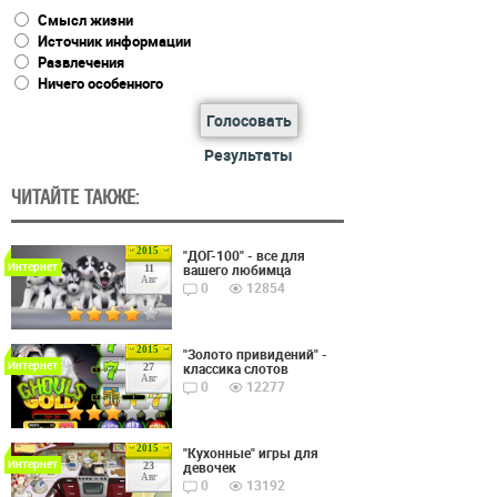
Смысл жизни
Источник информации
Развлечения
Ничего особенного
Голосовать
Результаты
ЧИТАЙТЕ ТАКЖЕ:
2015
"ДОГ-100" - все для
Интернет
вашего любимца
11
Авг
0
12854
2015
"Золото привидений" -
Интернет
классика слотов
27
Авг
0
12277
2015
"Кухонные" игры для
Интернет
девочек
23
Авг
0
13192