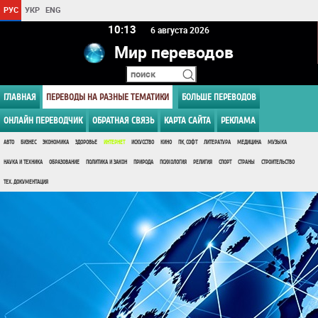
РУС
УКР
ENG
10 13
6 августа 2026
Мир переводов
ГЛАВНАЯ
ПЕРЕВОДЫ НА РАЗНЫЕ ТЕМАТИКИ
БОЛЬШЕ ПЕРЕВОДОВ
ОНЛАЙН ПЕРЕВОДЧИК
ОБРАТНАЯ СВЯЗЬ
КАРТА САЙТА
РЕКЛАМА
АВТО
БИЗНЕС
ЭКОНОМИКА
ЗДОРОВЬЕ
ИНТЕРНЕТ
ИСКУССТВО
КИНО
ПК, СОФТ
ЛИТЕРАТУРА
МЕДИЦИНА
МУЗЫКА
НАУКА И ТЕХНИКА
ОБРАЗОВАНИЕ
ПОЛИТИКА И ЗАКОН
ПРИРОДА
ПСИХОЛОГИЯ
РЕЛИГИЯ
СПОРТ
СТРАНЫ
СТРОИТЕЛЬСТВО
ТЕХ. ДОКУМЕНТАЦИЯ