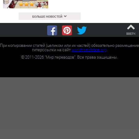
БОЛЬШЕ НОВОСТЕЙ
ВВЕРХ
При копировании статей (целиком или их частей) обязательно размещение
гиперссылки на сайт
worldtranslation.org
.
©
2011-2026
"Мир переводов". Все права защищены.