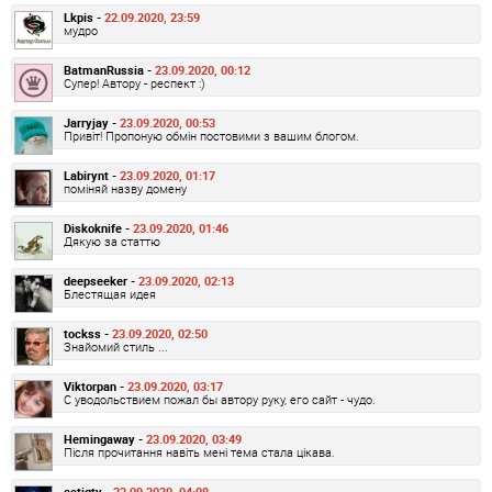
Lkpis -
22.09.2020, 23:59
мудро
BatmanRussia -
23.09.2020, 00:12
Супер! Автору - респект :)
Jarryjay -
23.09.2020, 00:53
Привіт! Пропоную обмін постовими з вашим блогом.
Labirynt -
23.09.2020, 01:17
поміняй назву домену
Diskoknife -
23.09.2020, 01:46
Дякую за статтю
deepseeker -
23.09.2020, 02:13
Блестящая идея
tockss -
23.09.2020, 02:50
Знайомий стиль ...
Viktorpan -
23.09.2020, 03:17
С уводольствием пожал бы автору руку, его сайт - чудо.
Hemingaway -
23.09.2020, 03:49
Після прочитання навіть мені тема стала цікава.
catigty -
23.09.2020, 04:08