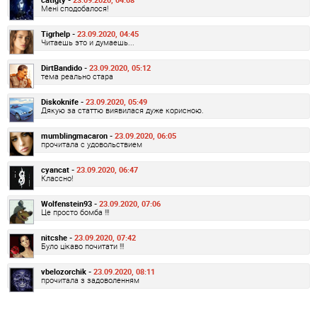
Мені сподобалося!
Tigrhelp -
23.09.2020, 04:45
Читаешь это и думаешь...
DirtBandido -
23.09.2020, 05:12
тема реально стара
Diskoknife -
23.09.2020, 05:49
Дякую за статтю виявилася дуже корисною.
mumblingmacaron -
23.09.2020, 06:05
прочитала с удовольствием
cyancat -
23.09.2020, 06:47
Классно!
Wolfenstein93 -
23.09.2020, 07:06
Це просто бомба !!!
nitcshe -
23.09.2020, 07:42
Було цікаво почитати !!!
vbelozorchik -
23.09.2020, 08:11
прочитала з задоволенням