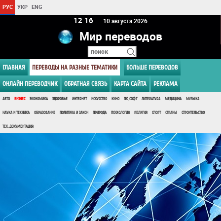
РУС
УКР
ENG
12:16
10 августа 2026
Мир переводов
ГЛАВНАЯ
ПЕРЕВОДЫ НА РАЗНЫЕ ТЕМАТИКИ
БОЛЬШЕ ПЕРЕВОДОВ
ОНЛАЙН ПЕРЕВОДЧИК
ОБРАТНАЯ СВЯЗЬ
КАРТА САЙТА
РЕКЛАМА
АВТО
БИЗНЕС
ЭКОНОМИКА
ЗДОРОВЬЕ
ИНТЕРНЕТ
ИСКУССТВО
КИНО
ПК, СОФТ
ЛИТЕРАТУРА
МЕДИЦИНА
МУЗЫКА
НАУКА И ТЕХНИКА
ОБРАЗОВАНИЕ
ПОЛИТИКА И ЗАКОН
ПРИРОДА
ПСИХОЛОГИЯ
РЕЛИГИЯ
СПОРТ
СТРАНЫ
СТРОИТЕЛЬСТВО
ТЕХ. ДОКУМЕНТАЦИЯ