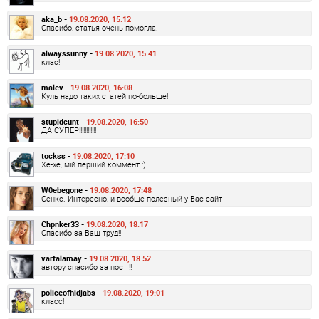
aka_b -
19.08.2020, 15:12
Спасибо, статья очень помогла.
alwayssunny -
19.08.2020, 15:41
клас!
malev -
19.08.2020, 16:08
Куль надо таких статей по-больше!
stupidcunt -
19.08.2020, 16:50
ДА СУПЕР!!!!!!!!!!!!
tockss -
19.08.2020, 17:10
Хе-хе, мій перший коммент :)
W0ebegone -
19.08.2020, 17:48
Сенкс. Интересно, и вообще полезный у Вас сайт
Chpnker33 -
19.08.2020, 18:17
Спасибо за Ваш труд!!
varfalamay -
19.08.2020, 18:52
автору спасибо за пост !!
policeofhidjabs -
19.08.2020, 19:01
класс!