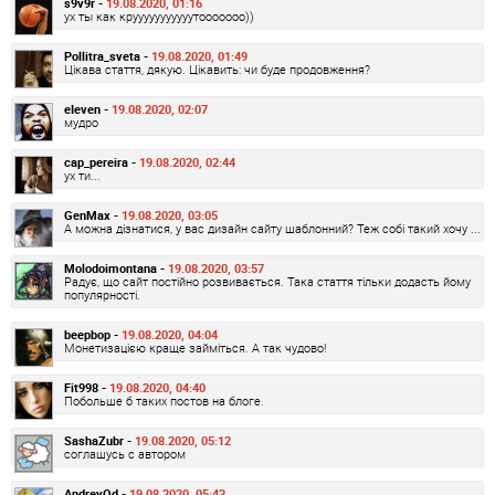
s9v9r -
19.08.2020, 01:16
ух ты как крууууууууууутооооооо))
Pollitra_sveta -
19.08.2020, 01:49
Цікава стаття, дякую. Цікавить: чи буде продовження?
eIeven -
19.08.2020, 02:07
мудро
cap_pereira -
19.08.2020, 02:44
ух ти...
GenMax -
19.08.2020, 03:05
А можна дізнатися, у вас дизайн сайту шаблонний? Теж собі такий хочу ...
Molodoimontana -
19.08.2020, 03:57
Радує, що сайт постійно розвивається. Така стаття тільки додасть йому
популярності.
beepbop -
19.08.2020, 04:04
Монетизацією краще займіться. А так чудово!
Fit998 -
19.08.2020, 04:40
Побольше б таких постов на блоге.
SashaZubr -
19.08.2020, 05:12
соглашусь с автором
AndreyOd -
19.08.2020, 05:43