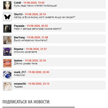
ColoB -
19.08.2020, 19:45
Куль надо таких статей по-больше!
Shu1t3 -
19.08.2020, 20:10
Автор, а Ви в якому місті живете якщо не секрет?
Payaiala -
19.08.2020, 20:55
Help! У автора автограф можна взяти?
BaxYung -
19.08.2020, 21:08
Было интересно почитать!!!
Repetur -
19.08.2020, 21:57
отлично излагаете
fanlom -
19.08.2020, 22:10
Дійсно цікава тема.
mark_217 -
19.08.2020, 22:45
Классно!
emansi56 -
19.08.2020, 23:13
Чудово ..
ПОДПИСАТЬСЯ НА НОВОСТИ: