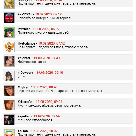
После прочтения даже мне тема стала интересна.
Eva12345 -
19.08.2020, 06:13
Спасибо за интересный материал!
lowrider -
19.08.2020, 06:59
Полезного много нашла для себя
liketodance -
19.08.2020, 07:12
Всім привіт. Сподобався пост, ставлю 5 балів.
Velemar -
19.08.2020, 07:43
Неймовірно гарно!
m3owcom -
19.08.2020, 08:10
ух ти...
Majloy -
19.08.2020, 08:49
вирішив допомогти і Разшарив статтю в соц. мережах
Kristaofer -
19.08.2020, 09:04
Хм… У каждого абрама своя программа.
kapellan -
19.08.2020, 09:56
Мені все сподобалося
XaHaX -
19.08.2020, 10:09
После прочтения даже мне тема стала интересна.