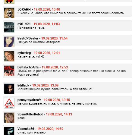
JQXAHH -
19.08.2020, 10:40
Я конечно, мало, что смыслю в данной теме, но постараюсь осилить.
d9tl_d9tl -
19.08.2020, 11:03
пізнавальна тема
BestCPDealer -
19.08.2020, 11:54
Дякую за цікавий матеріал!
cyberbrg -
19.08.2020, 12:01
Каменты жгут! :-D
DeltaEchoAlfa -
19.08.2020, 12:53
ИМХО сенс розкритий від А, до Я, автор вичавив все що можна, за що
йому респект!
Edillack -
19.08.2020, 13:09
Монетизацией лучше займитесь. А так отлично!
pennyroyaltea9 -
19.08.2020, 13:45
мысли здравые, но тяжело читать, не знаю почему.
SpamKillerRobot -
19.08.2020, 14:13
клас!
Vasenka56 -
19.08.2020, 14:59
супер оригінально