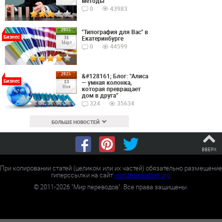
методы
0
43983
2015
"Типография для Вас" в
Бизнес
Екатеринбурге
31
Март
0
44599
2025
&#128161; Блог: “Алиса
Бизнес
— умная колонка,
13
Ноя
которая превращает
дом в друга”
324
35634
БОЛЬШЕ НОВОСТЕЙ
ВВЕРХ
При копировании статей (целиком или их частей) обязательно размещение
гиперссылки на сайт
worldtranslation.org
.
©
2011-2026
"Мир переводов". Все права защищены.