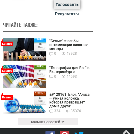
Голосовать
Результаты
ЧИТАЙТЕ ТАКЖЕ:
2018
"Белые" способы
Бизнес
оптимизации налогов:
10
Фев
методы
0
43928
2015
"Типография для Вас" в
Бизнес
Екатеринбурге
31
Март
0
44593
2025
&#128161; Блог: “Алиса
Бизнес
— умная колонка,
13
Ноя
которая превращает
дом в друга”
324
35376
БОЛЬШЕ НОВОСТЕЙ