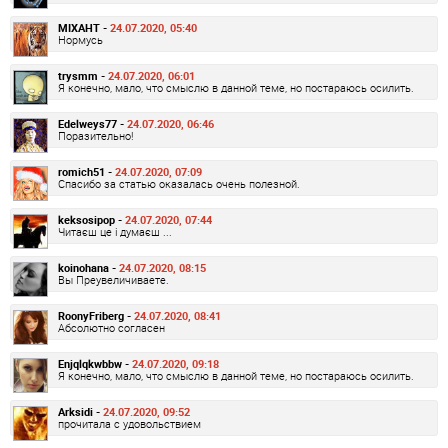
MIXAHT -
24.07.2020, 05:40
Нормусь
trysmm -
24.07.2020, 06:01
Я конечно, мало, что смыслю в данной теме, но постараюсь осилить.
Edelweys77 -
24.07.2020, 06:46
Поразительно!
romich51 -
24.07.2020, 07:09
Спасибо за статью оказалась очень полезной.
keksosipop -
24.07.2020, 07:44
Читаєш це і думаєш ...
koinohana -
24.07.2020, 08:15
Вы Преувеличиваете.
RoonyFriberg -
24.07.2020, 08:41
Абсолютно согласен
Enjqlqkwbbw -
24.07.2020, 09:18
Я конечно, мало, что смыслю в данной теме, но постараюсь осилить.
Arksidi -
24.07.2020, 09:52
прочитала с удовольствием