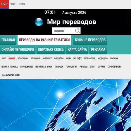
РУС
УКР
ENG
07 01
7 августа 2026
Мир переводов
ГЛАВНАЯ
ПЕРЕВОДЫ НА РАЗНЫЕ ТЕМАТИКИ
БОЛЬШЕ ПЕРЕВОДОВ
ОНЛАЙН ПЕРЕВОДЧИК
ОБРАТНАЯ СВЯЗЬ
КАРТА САЙТА
РЕКЛАМА
АВТО
БИЗНЕС
ЭКОНОМИКА
ЗДОРОВЬЕ
ИНТЕРНЕТ
ИСКУССТВО
КИНО
ПК, СОФТ
ЛИТЕРАТУРА
МЕДИЦИНА
МУЗЫКА
НАУКА И ТЕХНИКА
ОБРАЗОВАНИЕ
ПОЛИТИКА И ЗАКОН
ПРИРОДА
ПСИХОЛОГИЯ
РЕЛИГИЯ
СПОРТ
СТРАНЫ
СТРОИТЕЛЬСТВО
ТЕХ. ДОКУМЕНТАЦИЯ