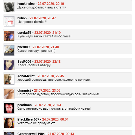
ivankinalec -
23.07.2020, 20:18
Дуже сподобалася ваша стаття
hulio5 -
23.07.2020, 20:47
Це просто бомба !!!
upteka56 -
23.07.2020, 21:10
Куль надо таких статей по-больше!
phcr809 -
23.07.2020, 21:48
Супер! Автору - респект:)
SysRQ09 -
23.07.2020, 22:18
Клас! Респект автору!
AnnaMellet -
23.07.2020, 22:45
хороший розповідь, все розкладено по полицях
dharmist -
23.07.2020, 23:06
Сайт просто чудовий, порекомендую всім знайомим!
pearlman -
23.07.2020, 23:53
было интересно вас почитать, спасибо и удачи!
BlackRiver667 -
24.07.2020, 00:04
чего тока не придумают...
Georgeorwell1984 -
24.07.2020, 00:43