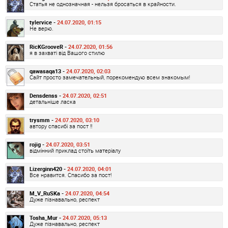
Статья не однозначная - нельзя бросаться в крайности.
tylervice -
24.07.2020, 01:15
Не верю.
RicKGrooveR -
24.07.2020, 01:56
я в захваті від Вашого стилю
qawasaqa13 -
24.07.2020, 02:03
Сайт просто замечательный, порекомендую всем знакомым!
Densdenss -
24.07.2020, 02:51
детальніше ласка
trysmm -
24.07.2020, 03:10
автору спасибі за пост !!
rojig -
24.07.2020, 03:51
відмінний приклад стоїть матеріалу
Lizerginn420 -
24.07.2020, 04:01
Все нравится. Спасибо за пост!
M_V_RuSKa -
24.07.2020, 04:54
Дуже пізнавально, респект
Tosha_Mur -
24.07.2020, 05:13
Дуже пізнавально, респект