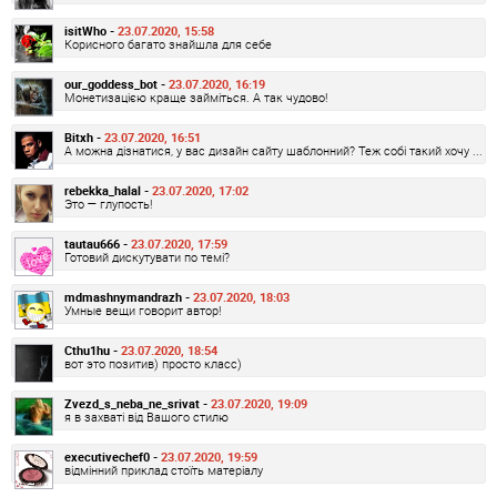
isitWho -
23.07.2020, 15:58
Корисного багато знайшла для себе
our_goddess_bot -
23.07.2020, 16:19
Монетизацією краще займіться. А так чудово!
Bitxh -
23.07.2020, 16:51
А можна дізнатися, у вас дизайн сайту шаблонний? Теж собі такий хочу ...
rebekka_halal -
23.07.2020, 17:02
Это — глупость!
tautau666 -
23.07.2020, 17:59
Готовий дискутувати по темі?
mdmashnymandrazh -
23.07.2020, 18:03
Умные вещи говорит автор!
Cthu1hu -
23.07.2020, 18:54
вот это позитив) просто класс)
Zvezd_s_neba_ne_srivat -
23.07.2020, 19:09
я в захваті від Вашого стилю
executivechef0 -
23.07.2020, 19:59
відмінний приклад стоїть матеріалу