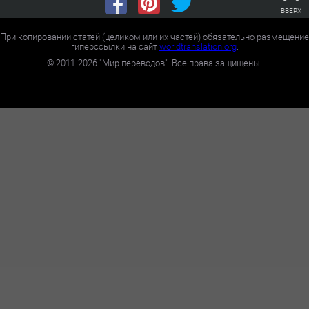
ВВЕРХ
При копировании статей (целиком или их частей) обязательно размещение
гиперссылки на сайт
worldtranslation.org
.
©
2011-2026
"Мир переводов". Все права защищены.