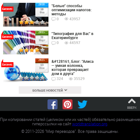
2018
"Белые" способы
Бизнес
оптимизации налогов:
10
Фев
методы
0
43957
2015
"Типография для Вас" в
Бизнес
Екатеринбурге
31
Март
0
44597
2025
&#128161; Блог: “Алиса
Бизнес
— умная колонка,
13
Ноя
которая превращает
дом в друга”
324
35529
БОЛЬШЕ НОВОСТЕЙ
ВВЕРХ
При копировании статей (целиком или их частей) обязательно размещение
гиперссылки на сайт
worldtranslation.org
.
©
2011-2026
"Мир переводов". Все права защищены.