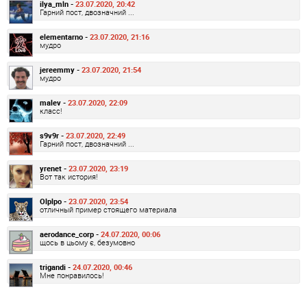
ilya_mln -
23.07.2020, 20:42
Гарний пост, двозначний ...
elementarno -
23.07.2020, 21:16
мудро
jereemmy -
23.07.2020, 21:54
мудро
malev -
23.07.2020, 22:09
класс!
s9v9r -
23.07.2020, 22:49
Гарний пост, двозначний ...
yrenet -
23.07.2020, 23:19
Вот так история!
Olplpo -
23.07.2020, 23:54
отличный пример стоящего материала
aerodance_corp -
24.07.2020, 00:06
щось в цьому є, безумовно
trigandi -
24.07.2020, 00:46
Мне понравилось!