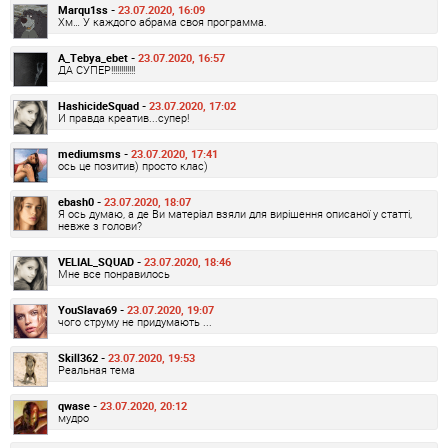
Marqu1ss -
23.07.2020, 16:09
Хм… У каждого абрама своя программа.
A_Tebya_ebet -
23.07.2020, 16:57
ДА СУПЕР!!!!!!!!!!!!
HashicideSquad -
23.07.2020, 17:02
И правда креатив...супер!
mediumsms -
23.07.2020, 17:41
ось це позитив) просто клас)
ebash0 -
23.07.2020, 18:07
Я ось думаю, а де Ви матеріал взяли для вирішення описаної у статті,
невже з голови?
VELIAL_SQUAD -
23.07.2020, 18:46
Мне все понравилось
YouSlava69 -
23.07.2020, 19:07
чого струму не придумають ...
Skill362 -
23.07.2020, 19:53
Реальная тема
qwase -
23.07.2020, 20:12
мудро