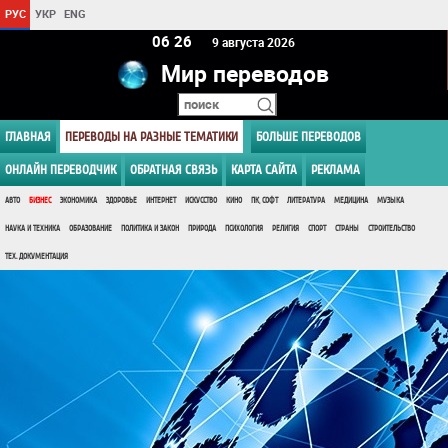
РУС
УКР
ENG
06:26
9 августа 2026
Мир переводов
ГЛАВНАЯ
ПЕРЕВОДЫ НА РАЗНЫЕ ТЕМАТИКИ
БОЛЬШЕ ПЕРЕВОДОВ
ОНЛАЙН ПЕРЕВОДЧИК
ОБРАТНАЯ СВЯЗЬ
КАРТА САЙТА
РЕКЛАМА
АВТО
БИЗНЕС
ЭКОНОМИКА
ЗДОРОВЬЕ
ИНТЕРНЕТ
ИСКУССТВО
КИНО
ПК, СОФТ
ЛИТЕРАТУРА
МЕДИЦИНА
МУЗЫКА
НАУКА И ТЕХНИКА
ОБРАЗОВАНИЕ
ПОЛИТИКА И ЗАКОН
ПРИРОДА
ПСИХОЛОГИЯ
РЕЛИГИЯ
СПОРТ
СТРАНЫ
СТРОИТЕЛЬСТВО
ТЕХ. ДОКУМЕНТАЦИЯ