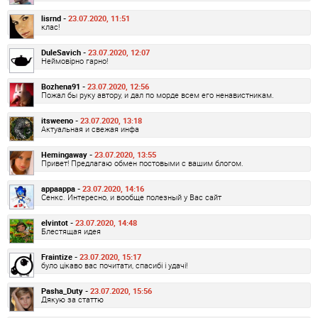
lisrnd -
23.07.2020, 11:51
клас!
DuleSavich -
23.07.2020, 12:07
Неймовірно гарно!
Bozhena91 -
23.07.2020, 12:56
Пожал бы руку автору, и дал по морде всем его ненавистникам.
itsweeno -
23.07.2020, 13:18
Актуальная и свежая инфа
Hemingaway -
23.07.2020, 13:55
Привет! Предлагаю обмен постовыми с вашим блогом.
appaappa -
23.07.2020, 14:16
Сенкс. Интересно, и вообще полезный у Вас сайт
elvintot -
23.07.2020, 14:48
Блестящая идея
Fraintize -
23.07.2020, 15:17
було цікаво вас почитати, спасибі і удачі!
Pasha_Duty -
23.07.2020, 15:56
Дякую за статтю