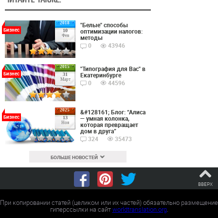
2018
"Белые" способы
Бизнес
оптимизации налогов:
10
Фев
методы
0
43946
2015
"Типография для Вас" в
Бизнес
Екатеринбурге
31
Март
0
44596
2025
&#128161; Блог: “Алиса
Бизнес
— умная колонка,
13
Ноя
которая превращает
дом в друга”
324
35473
БОЛЬШЕ НОВОСТЕЙ
ВВЕРХ
При копировании статей (целиком или их частей) обязательно размещение
гиперссылки на сайт
worldtranslation.org
.