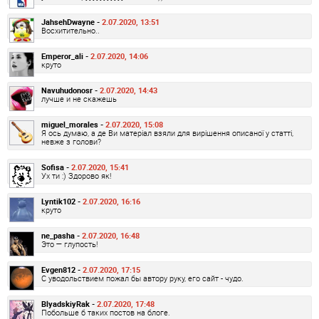
JahsehDwayne -
2.07.2020, 13:51
Восхитительно..
Emperor_ali -
2.07.2020, 14:06
круто
Navuhudonosr -
2.07.2020, 14:43
лучше и не скажешь
miguel_morales -
2.07.2020, 15:08
Я ось думаю, а де Ви матеріал взяли для вирішення описаної у статті,
невже з голови?
Sofisa -
2.07.2020, 15:41
Ух ти :) Здорово як!
Lyntik102 -
2.07.2020, 16:16
круто
ne_pasha -
2.07.2020, 16:48
Это — глупость!
Evgen812 -
2.07.2020, 17:15
С уводольствием пожал бы автору руку, его сайт - чудо.
BlyadskiyRak -
2.07.2020, 17:48
Побольше б таких постов на блоге.