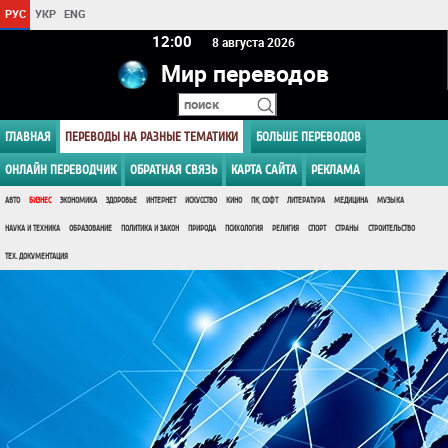
РУС
УКР
ENG
12:00
8 августа 2026
Мир переводов
ГЛАВНАЯ
ПЕРЕВОДЫ НА РАЗНЫЕ ТЕМАТИКИ
БОЛЬШЕ ПЕРЕВОДОВ
ОНЛАЙН ПЕРЕВОДЧИК
ОБРАТНАЯ СВЯЗЬ
КАРТА САЙТА
РЕКЛАМА
АВТО
БИЗНЕС
ЭКОНОМИКА
ЗДОРОВЬЕ
ИНТЕРНЕТ
ИСКУССТВО
КИНО
ПК, СОФТ
ЛИТЕРАТУРА
МЕДИЦИНА
МУЗЫКА
НАУКА И ТЕХНИКА
ОБРАЗОВАНИЕ
ПОЛИТИКА И ЗАКОН
ПРИРОДА
ПСИХОЛОГИЯ
РЕЛИГИЯ
СПОРТ
СТРАНЫ
СТРОИТЕЛЬСТВО
ТЕХ. ДОКУМЕНТАЦИЯ