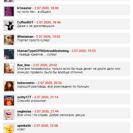
k1master -
2.07.2020, 18:00
ну, ничо так… в общем.
CoffeeKOT -
2.07.2020, 18:46
Даже и не докопаешься.
Whataman -
2.07.2020, 19:02
Портал просто супер!
HumanTypeGFFAQntroubleshoting -
2.07.2020, 19:53
І правда креатив ... супер!
Ihor_ihor -
2.07.2020, 20:02
Мне все понравилось, только если бы еще денег на длоге дали или
конкурс провели, было бы вообще отлично.
heliocentric -
2.07.2020, 20:56
хороший розповідь, все розкладено по полицях
svitty177 -
2.07.2020, 21:14
Спасибо огромное!
eaglesias -
2.07.2020, 21:44
Все чітко і по справі. Добре написано, дякую.
upteka56 -
2.07.2020, 22:08
клас!