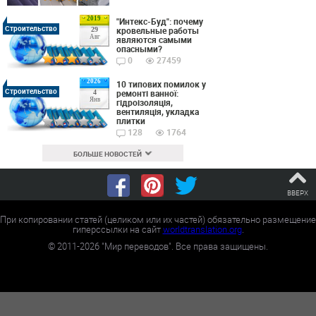
2019
"Интекс-Буд": почему
Строительство
кровельные работы
29
Авг
являются самыми
опасными?
0
27459
2026
10 типових помилок у
Строительство
ремонті ванної:
4
Янв
гідроізоляція,
вентиляція, укладка
плитки
128
1764
БОЛЬШЕ НОВОСТЕЙ
ВВЕРХ
При копировании статей (целиком или их частей) обязательно размещение
гиперссылки на сайт
worldtranslation.org
.
©
2011-2026
"Мир переводов". Все права защищены.