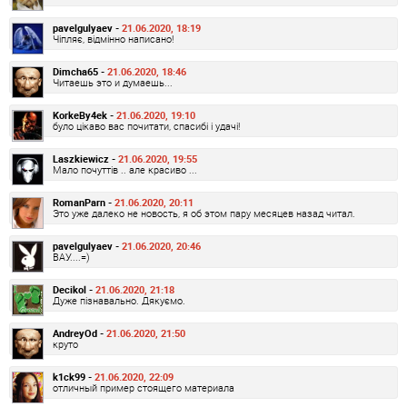
pavelgulyaev -
21.06.2020, 18:19
Чіпляє, відмінно написано!
Dimcha65 -
21.06.2020, 18:46
Читаешь это и думаешь...
KorkeBy4ek -
21.06.2020, 19:10
було цікаво вас почитати, спасибі і удачі!
Laszkiewicz -
21.06.2020, 19:55
Мало почуттів .. але красиво ...
RomanParn -
21.06.2020, 20:11
Это уже далеко не новость, я об этом пару месяцев назад читал.
pavelgulyaev -
21.06.2020, 20:46
ВАУ....=)
Decikol -
21.06.2020, 21:18
Дуже пізнавально. Дякуємо.
AndreyOd -
21.06.2020, 21:50
круто
k1ck99 -
21.06.2020, 22:09
отличный пример стоящего материала