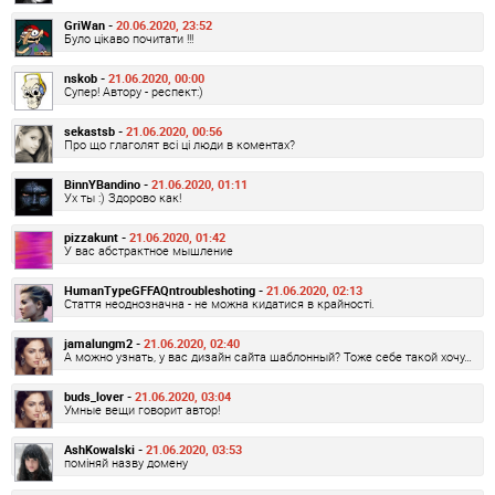
GriWan -
20.06.2020, 23:52
Було цікаво почитати !!!
nskob -
21.06.2020, 00:00
Супер! Автору - респект:)
sekastsb -
21.06.2020, 00:56
Про що глаголят всі ці люди в коментах?
BinnYBandino -
21.06.2020, 01:11
Ух ты :) Здорово как!
pizzakunt -
21.06.2020, 01:42
У вас абстрактное мышление
HumanTypeGFFAQntroubleshoting -
21.06.2020, 02:13
Стаття неоднозначна - не можна кидатися в крайності.
jamalungm2 -
21.06.2020, 02:40
А можно узнать, у вас дизайн сайта шаблонный? Тоже себе такой хочу…
buds_lover -
21.06.2020, 03:04
Умные вещи говорит автор!
AshKowalski -
21.06.2020, 03:53
поміняй назву домену