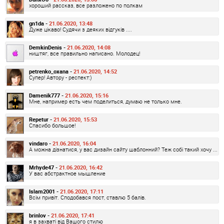
хороший рассказ, все разложено по полкам
gn1da -
21.06.2020, 13:48
Дуже цікаво! Судячи з деяких відгуків ....
DemkinDenis -
21.06.2020, 14:08
ништяг, все правильно написано. Молодец!
petrenko_oxana -
21.06.2020, 14:52
Супер! Автору - респект:)
Damenik777 -
21.06.2020, 15:16
Мне, например есть чем поделиться, думаю не только мне.
Repetur -
21.06.2020, 15:53
Спасибо большое!
vindaro -
21.06.2020, 16:04
А можна дізнатися, у вас дизайн сайту шаблонний? Теж собі такий хочу ...
Mrhyde47 -
21.06.2020, 16:42
У вас абстрактное мышление
Islam2001 -
21.06.2020, 17:11
Всім привіт. Сподобався пост, ставлю 5 балів.
brinlov -
21.06.2020, 17:41
я в захваті від Вашого стилю