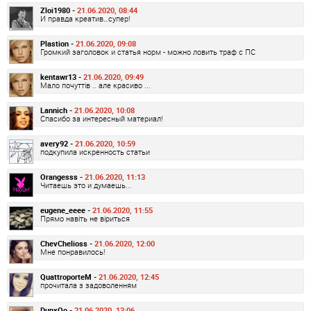
Zloi1980 -
21.06.2020, 08:44
И правда креатив…супер!
Plastion -
21.06.2020, 09:08
Громкий заголовок и статья норм - можно ловить траф с ПС
kentawr13 -
21.06.2020, 09:49
Мало почуттів .. але красиво ...
Lannich -
21.06.2020, 10:08
Спасибо за интересный материал!
avery92 -
21.06.2020, 10:59
подкупила искренность статьи
Orangesss -
21.06.2020, 11:13
Читаешь это и думаешь...
eugene_eeee -
21.06.2020, 11:55
Прямо навіть не віриться
ChevChelioss -
21.06.2020, 12:00
Мне понравилось!
QuattroporteM -
21.06.2020, 12:45
прочитала з задоволенням
DunxOo -
21.06.2020, 13:06