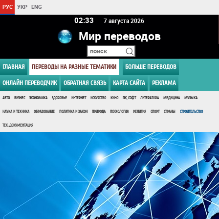
РУС
УКР
ENG
02 33
7 августа 2026
Мир переводов
ГЛАВНАЯ
ПЕРЕВОДЫ НА РАЗНЫЕ ТЕМАТИКИ
БОЛЬШЕ ПЕРЕВОДОВ
ОНЛАЙН ПЕРЕВОДЧИК
ОБРАТНАЯ СВЯЗЬ
КАРТА САЙТА
РЕКЛАМА
АВТО
БИЗНЕС
ЭКОНОМИКА
ЗДОРОВЬЕ
ИНТЕРНЕТ
ИСКУССТВО
КИНО
ПК, СОФТ
ЛИТЕРАТУРА
МЕДИЦИНА
МУЗЫКА
НАУКА И ТЕХНИКА
ОБРАЗОВАНИЕ
ПОЛИТИКА И ЗАКОН
ПРИРОДА
ПСИХОЛОГИЯ
РЕЛИГИЯ
СПОРТ
СТРАНЫ
СТРОИТЕЛЬСТВО
ТЕХ. ДОКУМЕНТАЦИЯ