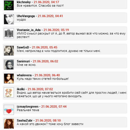
kkchnsky -
21.06.2020, 04:17
Все нравится. Спасибо за пост!
UhoVangoga -
21.06.2020, 04:41
мудро
Vostanie_is_Ada -
21.06.2020, 05:19
ИМХО смысл раскрыт от А, до Я, автор выжал всё что можно, за что ему
респект!
SawGoD -
21.06.2020, 05:45
Мені, наприклад є чим поділитися, думаю не тільки мені.
Sanimuri -
21.06.2020, 06:02
Мне не ясно.
whalevera -
21.06.2020, 06:40
Куль надо таких статей по-больше!
ikolki -
21.06.2020, 07:02
Видно, що автор намагається зробити свій сайт для простих людей, і мені
кажеться, що це у нього непогано виходить.
izmaylovgreen -
21.06.2020, 07:44
Реальная тема
SashaZubr -
21.06.2020, 08:10
А какой это движок? тоже хочу блог завести