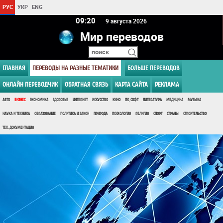
РУС
УКР
ENG
09 20
9 августа 2026
Мир переводов
ГЛАВНАЯ
ПЕРЕВОДЫ НА РАЗНЫЕ ТЕМАТИКИ
БОЛЬШЕ ПЕРЕВОДОВ
ОНЛАЙН ПЕРЕВОДЧИК
ОБРАТНАЯ СВЯЗЬ
КАРТА САЙТА
РЕКЛАМА
АВТО
БИЗНЕС
ЭКОНОМИКА
ЗДОРОВЬЕ
ИНТЕРНЕТ
ИСКУССТВО
КИНО
ПК, СОФТ
ЛИТЕРАТУРА
МЕДИЦИНА
МУЗЫКА
НАУКА И ТЕХНИКА
ОБРАЗОВАНИЕ
ПОЛИТИКА И ЗАКОН
ПРИРОДА
ПСИХОЛОГИЯ
РЕЛИГИЯ
СПОРТ
СТРАНЫ
СТРОИТЕЛЬСТВО
ТЕХ. ДОКУМЕНТАЦИЯ