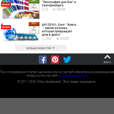
2015
"Типография для Вас" в
Бизнес
Екатеринбурге
31
Март
0
44598
2025
&#128161; Блог: “Алиса
Бизнес
— умная колонка,
13
Ноя
которая превращает
дом в друга”
324
35539
БОЛЬШЕ НОВОСТЕЙ
ВВЕРХ
При копировании статей (целиком или их частей) обязательно размещение
гиперссылки на сайт
worldtranslation.org
.
©
2011-2026
"Мир переводов". Все права защищены.