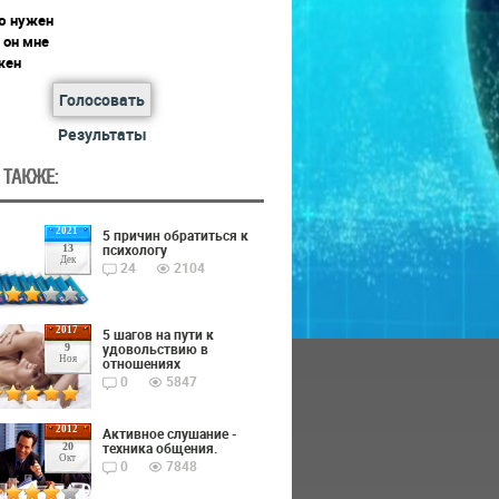
ю нужен
 он мне
жен
Голосовать
Результаты
 ТАКЖЕ:
2021
5 причин обратиться к
психологу
13
Дек
24
2104
2017
5 шагов на пути к
удовольствию в
9
Ноя
отношениях
0
5847
2012
Активное слушание -
техника общения.
20
Окт
0
7848