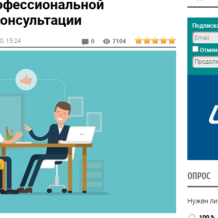
офессиональной
консультации
Подписка
20
, 15:24
0
7104
Отмен
ОПРОС
Нужен ли
100 %