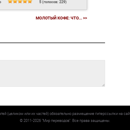
Ь
5
(голосов:
229
)
МОЛОТЫЙ КОФЕ: ЧТО... >>
атей (целиком или их частей) обязательно размещение гиперссылки на са
©
2011-2026
"Мир переводов". Все права защищены.