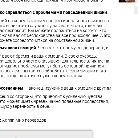
ко справляться с проблемами повседневной жизни
.
ций на консультации у профессионального психолога
о если что-то случится, у вас есть кто-то, с кем вы
ас беспокоит. Вы можете положиться на кого-то, кто
дая вас от беспокойства за все происходящее. А это,
можете сосредоточиться на собственной жизни.
емя своих эмоций
. Человек, которому вы доверяете, и
 вас от бремени ваших эмоций. В свою очередь,
ки, довольно часто оказывают длительное влияние на
давнишние проблемы могут быть основной причиной
зо всех сил пытаетесь обработать свои эмоции и это
ь, тогда вам точно нужна консультация
осознанием.
Наконец, изучение ваших эмоций с другим
себя со стороны, что приводит к усилению чувства
это может иметь чрезвычайно полезные последствия,
шую уверенность в себе.
:
Admin
Мир переводов