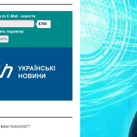
 по E-Mail - новости
4700
ить подписку
 вам психолог?