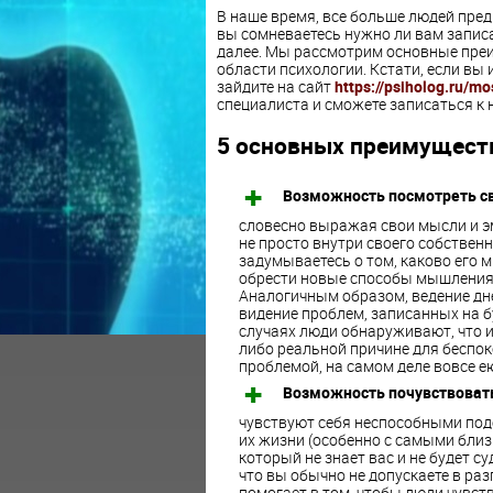
В наше время, все больше людей пре
вы сомневаетесь нужно ли вам записа
далее. Мы рассмотрим основные преи
области психологии. Кстати, если вы 
зайдите на сайт
https://psiholog.ru/mo
специалиста и сможете записаться к 
5 основных преимуществ
Возможность посмотреть св
словесно выражая свои мысли и эм
не просто внутри своего собственн
задумываетесь о том, каково его мн
обрести новые способы мышления 
Аналогичным образом, ведение дн
видение проблем, записанных на бу
случаях люди обнаруживают, что и
либо реальной причине для беспоко
проблемой, на самом деле вовсе ею
Возможность почувствовать
чувствуют себя неспособными под
их жизни (особенно с самыми близ
который не знает вас и не будет с
что вы обычно не допускаете в раз
помогает в том, чтобы люди чувс