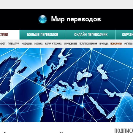
Мир переводов
АТИКИ
БОЛЬШЕ ПЕРЕВОДОВ
ОНЛАЙН ПЕРЕВОДЧИК
ОБРАТ
 СОФТ
ЛИТЕРАТУРА
МЕДИЦИНА
МУЗЫКА
НАУКА И ТЕХНИКА
ОБРАЗОВАНИЕ
ПОЛИТИКА И ЗАКОН
ПРИРОДА
ПСИХОЛОГИЯ
РЕЛИГИЯ
ПОДПИСА