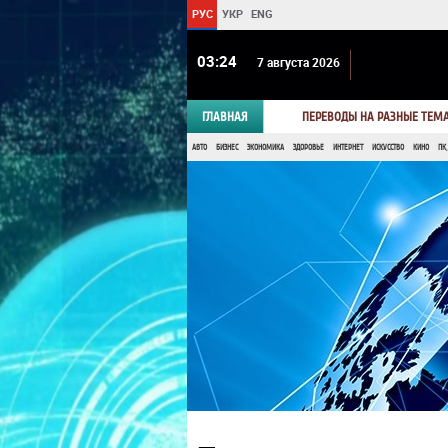
РУС
УКР
ENG
03 24
7 августа 2026
ГЛАВНАЯ
ПЕРЕВОДЫ НА РАЗНЫЕ ТЕМ
АВТО
БИЗНЕС
ЭКОНОМИКА
ЗДОРОВЬЕ
ИНТЕРНЕТ
ИСКУССТВО
КИНО
ПК,