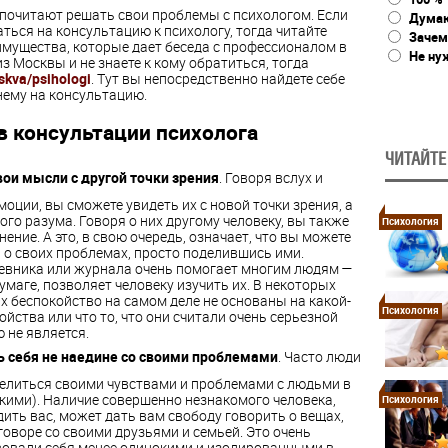
дпочитают решать свои проблемы с психологом. Если
Дума
ться на консультацию к психологу, тогда читайте
Зачем
мущества, которые дает беседа с профессионалом в
Не ну
из Москвы и не знаете к кому обратиться, тогда
skva/psihologi
. Тут вы непосредственно найдете себе
нему на консультацию.
 консультации психолога
ЧИТАЙТЕ
ои мысли с другой точки зрения
. Говоря вслух и
оции, вы сможете увидеть их с новой точки зрения, а
ого разума. Говоря о них другому человеку, вы также
Психология
ение. А это, в свою очередь, означает, что вы можете
о своих проблемах, просто поделившись ими.
евника или журнала очень помогает многим людям —
маге, позволяет человеку изучить их. В некоторых
х беспокойство на самом деле не основаны на какой-
Психология
йства или что то, что они считали очень серьезной
 не является.
 себя не наедине со своими проблемами
. Часто люди
елиться своими чувствами и проблемами с людьми в
кими). Наличие совершенно незнакомого человека,
Психология
удить вас, может дать вам свободу говорить о вещах,
говоре со своими друзьями и семьей. Это очень
твовали себя менее одинокими и изолированными в