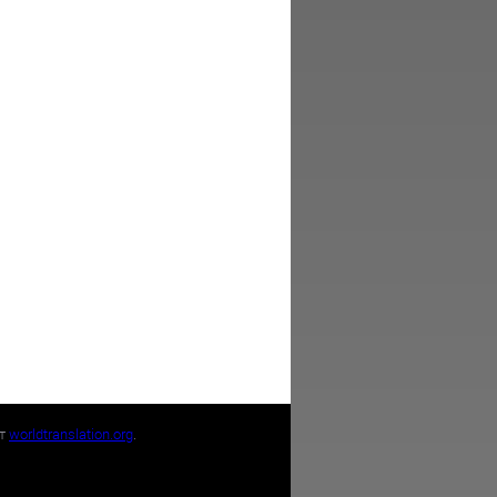
йт
worldtranslation.org
.