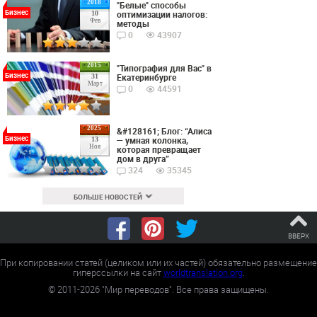
2018
"Белые" способы
Бизнес
оптимизации налогов:
10
Фев
методы
0
43907
2015
"Типография для Вас" в
Бизнес
Екатеринбурге
31
Март
0
44591
2025
&#128161; Блог: “Алиса
Бизнес
— умная колонка,
13
Ноя
которая превращает
дом в друга”
324
35345
БОЛЬШЕ НОВОСТЕЙ
ВВЕРХ
При копировании статей (целиком или их частей) обязательно размещение
гиперссылки на сайт
worldtranslation.org
.
©
2011-2026
"Мир переводов". Все права защищены.