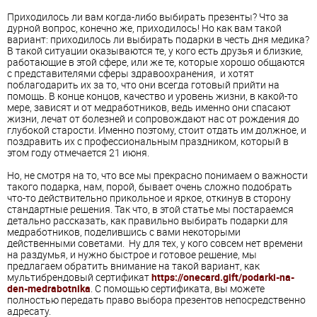
Приходилось ли вам когда-либо выбирать презенты? Что за
дурной вопрос, конечно же, приходилось! Но как вам такой
вариант: приходилось ли выбирать подарки в честь дня медика?
В такой ситуации оказываются те, у кого есть друзья и близкие,
работающие в этой сфере, или же те, которые хорошо общаются
с представителями сферы здравоохранения, и хотят
поблагодарить их за то, что они всегда готовый прийти на
помощь. В конце концов, качество и уровень жизни, в какой-то
мере, зависят и от медработников, ведь именно они спасают
жизни, лечат от болезней и сопровождают нас от рождения до
глубокой старости. Именно поэтому, стоит отдать им должное, и
поздравить их с профессиональным праздником, который в
этом году отмечается 21 июня.
Но, не смотря на то, что все мы прекрасно понимаем о важности
такого подарка, нам, порой, бывает очень сложно подобрать
что-то действительно прикольное и яркое, откинув в сторону
стандартные решения. Так что, в этой статье мы постараемся
детально рассказать, как правильно выбирать подарки для
медработников, поделившись с вами некоторыми
действенными советами. Ну для тех, у кого совсем нет времени
на раздумья, и нужно быстрое и готовое решение, мы
предлагаем обратить внимание на такой вариант, как
мультибрендовый сертификат
https://onecard.gift/podarki-na-
den-medrabotnika
. С помощью сертификата, вы можете
полностью передать право выбора презентов непосредственно
адресату.