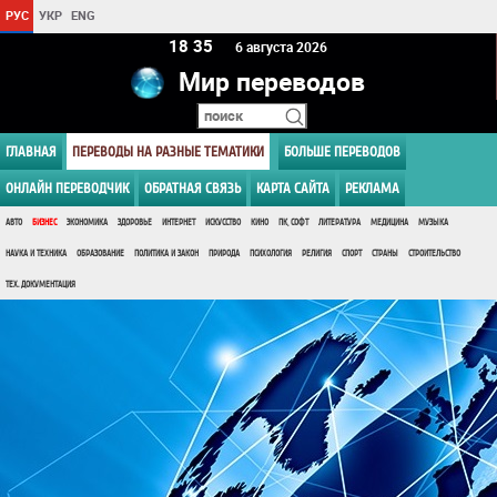
РУС
УКР
ENG
18:35
6 августа 2026
Мир переводов
ГЛАВНАЯ
ПЕРЕВОДЫ НА РАЗНЫЕ ТЕМАТИКИ
БОЛЬШЕ ПЕРЕВОДОВ
ОНЛАЙН ПЕРЕВОДЧИК
ОБРАТНАЯ СВЯЗЬ
КАРТА САЙТА
РЕКЛАМА
АВТО
БИЗНЕС
ЭКОНОМИКА
ЗДОРОВЬЕ
ИНТЕРНЕТ
ИСКУССТВО
КИНО
ПК, СОФТ
ЛИТЕРАТУРА
МЕДИЦИНА
МУЗЫКА
НАУКА И ТЕХНИКА
ОБРАЗОВАНИЕ
ПОЛИТИКА И ЗАКОН
ПРИРОДА
ПСИХОЛОГИЯ
РЕЛИГИЯ
СПОРТ
СТРАНЫ
СТРОИТЕЛЬСТВО
ТЕХ. ДОКУМЕНТАЦИЯ