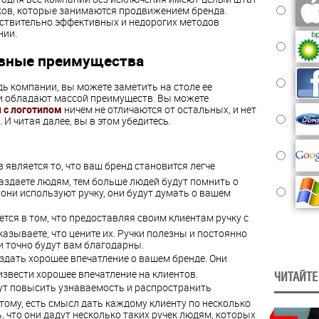
ков, которые занимаются продвижением бренда.
йствительно эффективных и недорогих методов
нии.
овные преимущества
дь компании, вы можете заметить на столе ее
ни обладают массой преимуществ. Вы можете
 с логотипом
ничем не отличаются от остальных, и нет
. И читая далее, вы в этом убедитесь.
является то, что ваш бренд становится легче
аздаете людям, тем больше людей будут помнить о
 они используют ручку, они будут думать о вашем
ся в том, что предоставляя своим клиентам ручку с
азываете, что цените их. Ручки полезны и постоянно
 точно будут вам благодарны.
здать хорошее впечатление о вашем бренде. Они
звести хорошее впечатление на клиентов.
ЧИТАЙТЕ
ут повысить узнаваемость и распространить
ому, есть смысл дать каждому клиенту по несколько
ь, что они дадут несколько таких ручек людям, которых