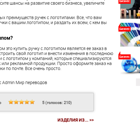
Бизнес
сите шансы на развитие своего бизнеса, увеличите
х преимуществ ручек с логотипами. Все, что вам
учки с вашим логотипом, и раздать их всем, с кем вы
Бизнес
ипом?
 это купить ручку с логотипом является ее заказ в
астроить свой логотип и внести изменения в последнюю
Бизнес
ки с логотипом у компаний, которые специализируются
 или рекламной продукции. Просто оформите заказ на
ки по почте. Все очень просто.
:
Admin
Мир переводов
Ь
5
(голосов:
210
)
ИЗДЕЛИЯ ИЗ... >>