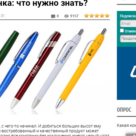
ка: что нужно знать?
6:31
Подписка
0
9157
Отмен
ОПРОС
Какая ко
с чего-то начинал. И добиться больших высот ему
й востребованный и качественный продукт может
сегодня все компании без исключения имеют целый штат