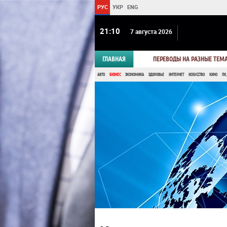
РУС
УКР
ENG
21 10
7 августа 2026
ГЛАВНАЯ
ПЕРЕВОДЫ НА РАЗНЫЕ ТЕМ
АВТО
БИЗНЕС
ЭКОНОМИКА
ЗДОРОВЬЕ
ИНТЕРНЕТ
ИСКУССТВО
КИНО
ПК,