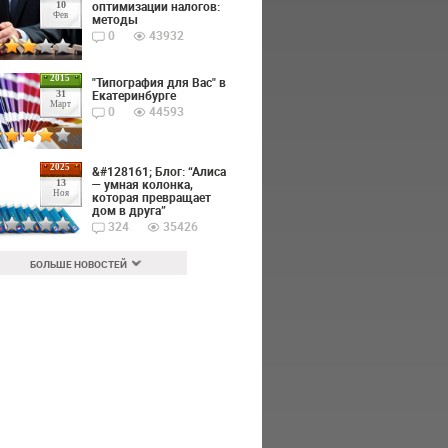
оптимизации налогов:
10
Фев
методы
0
43932
2015
"Типография для Вас" в
Екатеринбурге
31
Март
0
44593
2025
&#128161; Блог: “Алиса
— умная колонка,
13
Ноя
которая превращает
дом в друга”
324
35426
БОЛЬШЕ НОВОСТЕЙ