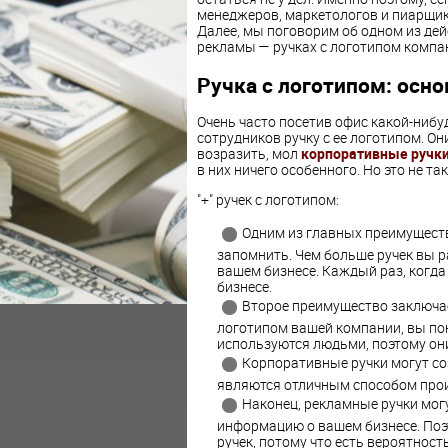
менеджеров, маркетологов и пиарщи
Далее, мы поговорим об одном из де
рекламы — ручках с логотипом компа
Ручка с логотипом: осн
Очень часто посетив офис какой-нибу
сотрудников ручку с ее логотипом. О
возразить, мол
корпоративные ручки
в них ничего особенного. Но это не так
"+" ручек с логотипом:
Одним из главных преимуществ 
запомнить. Чем больше ручек вы р
вашем бизнесе. Каждый раз, когда
бизнесе.
Второе преимущество заключает
логотипом вашей компании, вы пок
используются людьми, поэтому они
Корпоративные ручки могут со
являются отличным способом прои
Наконец, рекламные ручки мог
информацию о вашем бизнесе. Поэт
ручек, потому что есть вероятност