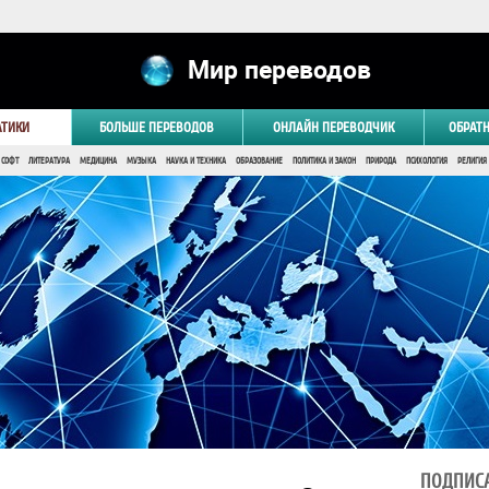
Мир переводов
АТИКИ
БОЛЬШЕ ПЕРЕВОДОВ
ОНЛАЙН ПЕРЕВОДЧИК
ОБРАТ
 СОФТ
ЛИТЕРАТУРА
МЕДИЦИНА
МУЗЫКА
НАУКА И ТЕХНИКА
ОБРАЗОВАНИЕ
ПОЛИТИКА И ЗАКОН
ПРИРОДА
ПСИХОЛОГИЯ
РЕЛИГИЯ
ПОДПИСА