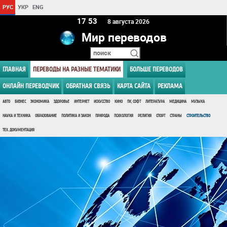
РУС
УКР
ENG
17 53
8 августа 2026
Мир переводов
ГЛАВНАЯ
ПЕРЕВОДЫ НА РАЗНЫЕ ТЕМАТИКИ
БОЛЬШЕ ПЕРЕВОДОВ
ОНЛАЙН ПЕРЕВОДЧИК
ОБРАТНАЯ СВЯЗЬ
КАРТА САЙТА
РЕКЛАМА
АВТО
БИЗНЕС
ЭКОНОМИКА
ЗДОРОВЬЕ
ИНТЕРНЕТ
ИСКУССТВО
КИНО
ПК, СОФТ
ЛИТЕРАТУРА
МЕДИЦИНА
МУЗЫКА
НАУКА И ТЕХНИКА
ОБРАЗОВАНИЕ
ПОЛИТИКА И ЗАКОН
ПРИРОДА
ПСИХОЛОГИЯ
РЕЛИГИЯ
СПОРТ
СТРАНЫ
СТРОИТЕЛЬСТВО
ТЕХ. ДОКУМЕНТАЦИЯ