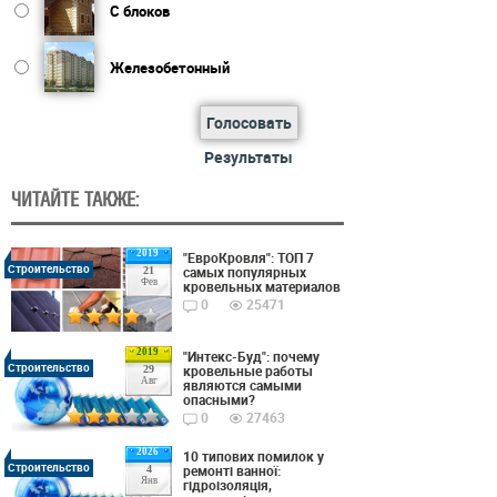
С блоков
Железобетонный
Голосовать
Результаты
ЧИТАЙТЕ ТАКЖЕ:
2019
"ЕвроКровля": ТОП 7
Строительство
самых популярных
21
Фев
кровельных материалов
0
25471
2019
"Интекс-Буд": почему
Строительство
кровельные работы
29
Авг
являются самыми
опасными?
0
27463
2026
10 типових помилок у
Строительство
ремонті ванної:
4
Янв
гідроізоляція,