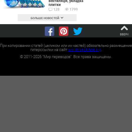
вентиляція, укладка
плитки
128
1799
БОЛЬШЕ НОВОСТЕЙ
ВВЕРХ
При копировании статей (целиком или их частей) обязательно размещение
гиперссылки на сайт
worldtranslation.org
.
©
2011-2026
"Мир переводов". Все права защищены.