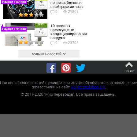
Наука и Техника
непревзойденные
20
Июль
швейцарские часы
0
21802
2019
10 главных
Наука и Техника
преимуществ
12
Апр
кондиционирования
воздуха
0
23708
БОЛЬШЕ НОВОСТЕЙ
ВВЕРХ
При копировании статей (целиком или их частей) обязательно размещение
гиперссылки на сайт
worldtranslation.org
.
©
2011-2026
"Мир переводов". Все права защищены.