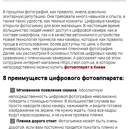
В прошлом фотография, как правило, имела довольно
элитарную репутацию. Она требовала много навыков и опыта, а
также таких удобств, как темные комнаты. Цифровые камеры
открыли фотосъемку для всех желающих. В настоящее время
большинство людей имеют доступ к цифровой камере, как в
составе смартфона, так и в качестве автономного устройства.
Новая технология принесла нам камеры, которые, как правило,
проще в использовании, более доступны по цене, и более
универсальны, чем традиционная пленочная фотография.
Далее, мы рассмотрим 8 основных плюсов цифровых камер по
сравнению с пленочными камерами. А расскажет нам об этом
сотрудник интернет-магазина https://eon.com.ua, в котором
непосредственно можно купить
фотоаппарат в Киеве
.
8 преимуществ цифрового фотоаппарата:
Мгновенное появление снимка
. Абсолютную
непосредственность цифровой фотографии невозможно
победить с помощью пленки. В большинстве случаев вы
просто наводите свою камеру, нажимаете, и видите готовое
изображение на экране. Не нужно ждать, пока все кадры
будут израсходованы, и не нужна проявка пленки.
Пленка дорого
стоит
. Фотосъемка может быть очень
дорогой, если вам постоянно придется покупать пленку и