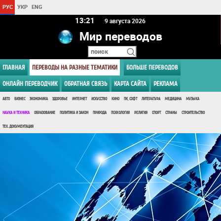
РУС
УКР
ENG
13:21
9 августа 2026
Мир переводов
ГЛАВНАЯ
ПЕРЕВОДЫ НА РАЗНЫЕ ТЕМАТИКИ
БОЛЬШЕ ПЕРЕВОДОВ
ОНЛАЙН ПЕРЕВОДЧИК
ОБРАТНАЯ СВЯЗЬ
КАРТА САЙТА
РЕКЛАМА
АВТО
БИЗНЕС
ЭКОНОМИКА
ЗДОРОВЬЕ
ИНТЕРНЕТ
ИСКУССТВО
КИНО
ПК, СОФТ
ЛИТЕРАТУРА
МЕДИЦИНА
МУЗЫКА
НАУКА И ТЕХНИКА
ОБРАЗОВАНИЕ
ПОЛИТИКА И ЗАКОН
ПРИРОДА
ПСИХОЛОГИЯ
РЕЛИГИЯ
СПОРТ
СТРАНЫ
СТРОИТЕЛЬСТВО
ТЕХ. ДОКУМЕНТАЦИЯ