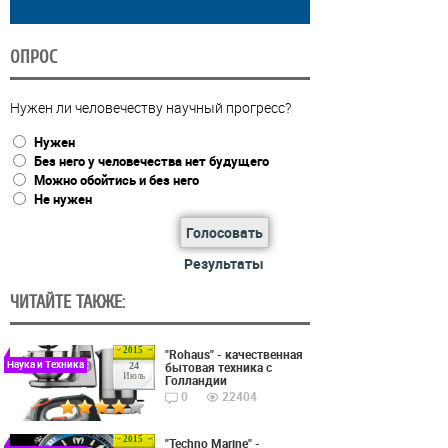
ОПРОС
Нужен ли человечеству научный прогресс?
Нужен
Без него у человечества нет будущего
Можно обойтись и без него
Не нужен
Голосовать
Результаты
ЧИТАЙТЕ ТАКЖЕ:
2015
"Rohaus" - качественная
Наука и Техника
бытовая техника с
24
Июль
Голландии
0
22404
2015
"Techno Marine" -