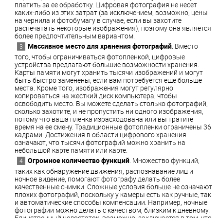
платить за ее обработку. Цифровая фотография не несет
каких-либо из этих затрат (за исключением, возможно, цены
на чернила и фотобумагу в случае, если вы захотите
распечатать некоторые изображения), поэтому она является
более предпочтительным вариантом.
Массивное место для хранения фотографий
. Вместо
того, чтобы ограничиваться фотопленкой, цифровые
устройства предлагают большие возможности хранения.
Карты памяти могут хранить тысячи изображений и могут
быть быстро заменены, если вам потребуется еще больше
места. Кроме того, изображения могут регулярно
копироваться на жесткий диск компьютера, чтобы
освободить место. Вы можете сделать столько фотографий,
сколько захотите, и не пропустить ни одного изображения,
потому что ваша пленка израсходована или вы тратите
время на ее смену. Традиционные фотопленки ограничены 36
кадрами. Достижения в области цифрового хранения
означают, что тысячи фотографий можно хранить на
небольшой карте памяти или карте.
Огромное количество функций
. Множество функций,
таких как обнаружение движения, распознавание лиц и
ночное видение, помогают фотографу делать более
качественные снимки. Сложные условия больше не означают
плохих фотографий, поскольку у камеры есть как ручные, так
и автоматические способы компенсации. Например, ночные
фотографии можно делать с качеством, близким к дневному.
Единственный недостаток, возможно, заключается в том, что