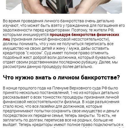
Во время проведения личного банкротства очень детально
изучают, что может быть взято у гражданина для погашения его
задолженности перед кредиторами. Поэтому, те жители РФ,
которыми инициируется
процедура банкротства физических
лиц
(признания личной финансовой несостоятельности),
должны понимать, что у них не получиться переписать все
имущество на своих детей и жену / мужа, дабы оставить
кредиторов "с носом". Суд имеет полное право отменить
подобный жест доброй воли должника, который буквально
отдает своим родственникам последнюю рубашку. Далее, мы
рассмотрим данную процедуру более детально.
Что нужно знать о личном банкротстве?
В конце прошлого года на Пленуме Верховного суда РФ было
принято несколько постановлений, 1-но из которых детально
рассказывает о всех тонкостях процедуры признания личной
финансовой несостоятельности физлица. В ходе разъяснения
стало ясно, что все лазейки для должников, которые
предпринимают попытки сохранить свое имущество и деньги
посредством их передачи семье, теперь закрыты. То есть, не
заплатить по долгам, переписав все на родных, больше не
выйдет. Теперь кредиторы имеют полное право подключиться к