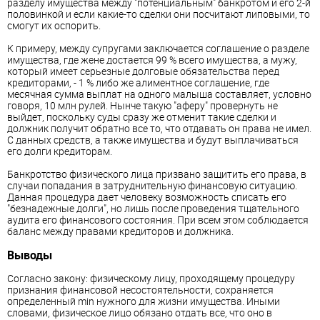
разделу имущества между "потенциальным" банкротом и его 2-й
половинкой и если какие-то сделки они посчитают липовыми, то
смогут их оспорить.
К примеру, между супругами заключается соглашение о разделе
имущества, где жене достается 99 % всего имущества, а мужу,
который имеет серьезные долговые обязательства перед
кредиторами, - 1 % либо же алиментное соглашение, где
месячная сумма выплат на одного малыша составляет, условно
говоря, 10 млн рулей. Нынче такую "аферу" провернуть не
выйдет, поскольку суды сразу же отменит такие сделки и
должник получит обратно все то, что отдавать он права не имел.
С данных средств, а также имущества и будут выплачиваться
его долги кредиторам.
Банкротство физического лица призвано защитить его права, в
случаи попадания в затруднительную финансовую ситуацию.
Данная процедура дает человеку возможность списать его
"безнадежные долги", но лишь после проведения тщательного
аудита его финансового состояния. При всем этом соблюдается
баланс между правами кредиторов и должника.
Выводы
Согласно закону: физическому лицу, проходящему процедуру
признания финансовой несостоятельности, сохраняется
определенный min нужного для жизни имущества. Иными
словами, физическое лицо обязано отдать все, что оно в