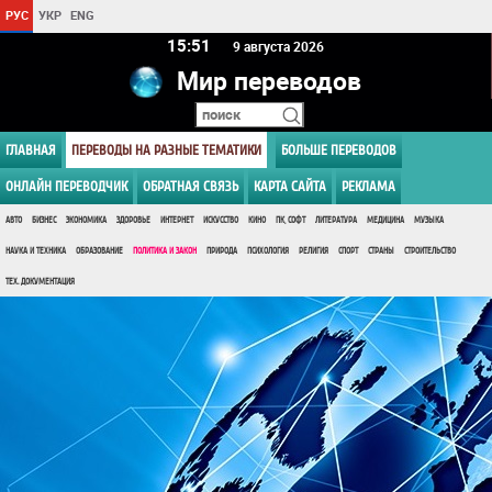
РУС
УКР
ENG
15 51
9 августа 2026
Мир переводов
ГЛАВНАЯ
ПЕРЕВОДЫ НА РАЗНЫЕ ТЕМАТИКИ
БОЛЬШЕ ПЕРЕВОДОВ
ОНЛАЙН ПЕРЕВОДЧИК
ОБРАТНАЯ СВЯЗЬ
КАРТА САЙТА
РЕКЛАМА
АВТО
БИЗНЕС
ЭКОНОМИКА
ЗДОРОВЬЕ
ИНТЕРНЕТ
ИСКУССТВО
КИНО
ПК, СОФТ
ЛИТЕРАТУРА
МЕДИЦИНА
МУЗЫКА
НАУКА И ТЕХНИКА
ОБРАЗОВАНИЕ
ПОЛИТИКА И ЗАКОН
ПРИРОДА
ПСИХОЛОГИЯ
РЕЛИГИЯ
СПОРТ
СТРАНЫ
СТРОИТЕЛЬСТВО
ТЕХ. ДОКУМЕНТАЦИЯ