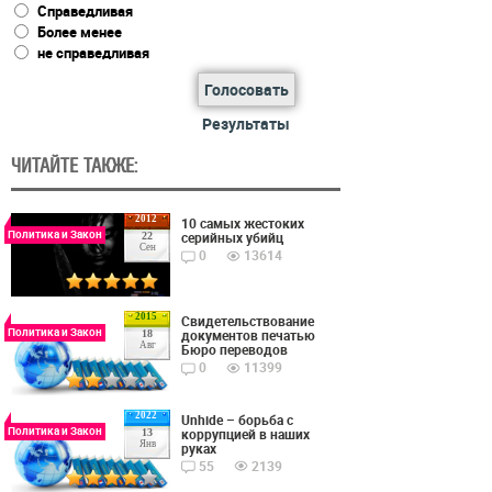
Справедливая
Более менее
не справедливая
Голосовать
Результаты
ЧИТАЙТЕ ТАКЖЕ:
2012
10 самых жестоких
Политика и Закон
серийных убийц
22
Сен
0
13614
2015
Cвидетельствование
Политика и Закон
документов печатью
18
Авг
Бюро переводов
0
11399
2022
Unhide – борьба с
Политика и Закон
коррупцией в наших
13
Янв
руках
55
2139