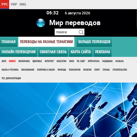
РУС
УКР
ENG
06 32
6 августа 2026
Мир переводов
ГЛАВНАЯ
ПЕРЕВОДЫ НА РАЗНЫЕ ТЕМАТИКИ
БОЛЬШЕ ПЕРЕВОДОВ
ОНЛАЙН ПЕРЕВОДЧИК
ОБРАТНАЯ СВЯЗЬ
КАРТА САЙТА
РЕКЛАМА
АВТО
БИЗНЕС
ЭКОНОМИКА
ЗДОРОВЬЕ
ИНТЕРНЕТ
ИСКУССТВО
КИНО
ПК, СОФТ
ЛИТЕРАТУРА
МЕДИЦИНА
МУЗЫКА
НАУКА И ТЕХНИКА
ОБРАЗОВАНИЕ
ПОЛИТИКА И ЗАКОН
ПРИРОДА
ПСИХОЛОГИЯ
РЕЛИГИЯ
СПОРТ
СТРАНЫ
СТРОИТЕЛЬСТВО
ТЕХ. ДОКУМЕНТАЦИЯ