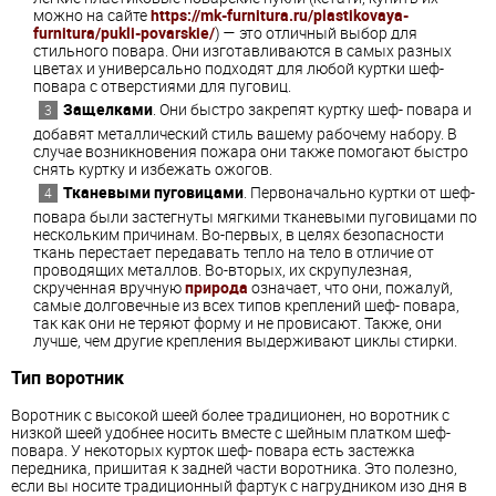
можно на сайте
https://mk-furnitura.ru/plastikovaya-
furnitura/pukli-povarskie/
) — это отличный выбор для
стильного повара. Они изготавливаются в самых разных
цветах и универсально подходят для любой куртки шеф-
повара с отверстиями для пуговиц.
Защелками
. Они быстро закрепят куртку шеф- повара и
добавят металлический стиль вашему рабочему набору. В
случае возникновения пожара они также помогают быстро
снять куртку и избежать ожогов.
Тканевыми пуговицами
. Первоначально куртки от шеф-
повара были застегнуты мягкими тканевыми пуговицами по
нескольким причинам. Во-первых, в целях безопасности
ткань перестает передавать тепло на тело в отличие от
проводящих металлов. Во-вторых, их скрупулезная,
скрученная вручную
природа
означает, что они, пожалуй,
самые долговечные из всех типов креплений шеф- повара,
так как они не теряют форму и не провисают. Также, они
лучше, чем другие крепления выдерживают циклы стирки.
Тип воротник
Воротник с высокой шеей более традиционен, но воротник с
низкой шеей удобнее носить вместе с шейным платком шеф-
повара. У некоторых курток шеф- повара есть застежка
передника, пришитая к задней части воротника. Это полезно,
если вы носите традиционный фартук с нагрудником изо дня в