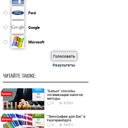
Ford
Google
Microsoft
Голосовать
Результаты
ЧИТАЙТЕ ТАКЖЕ:
2018
"Белые" способы
Бизнес
оптимизации налогов:
10
Фев
методы
0
43901
2015
"Типография для Вас" в
Бизнес
Екатеринбурге
31
Март
0
44591