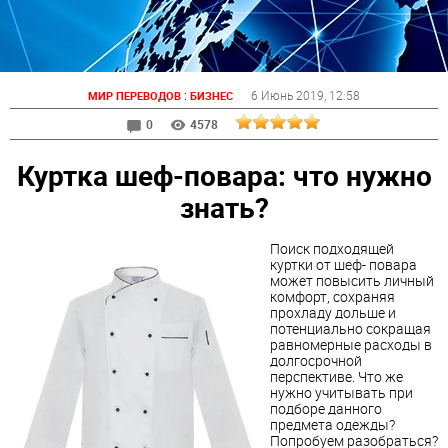
:
6 Июнь 2019
, 12:58
МИР ПЕРЕВОДОВ
БИЗНЕС
0
4578
Куртка шеф-повара: что нужно
знать?
Поиск подходящей
куртки от шеф- повара
может повысить личный
комфорт, сохраняя
прохладу дольше и
потенциально сокращая
равномерные расходы в
долгосрочной
перспективе. Что же
нужно учитывать при
подборе данного
предмета одежды?
Попробуем разобраться?