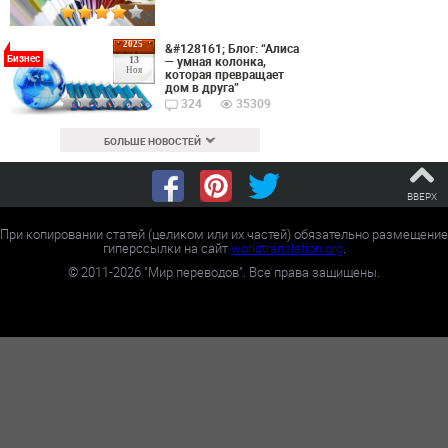
2025
&#128161; Блог: “Алиса
Бизнес
— умная колонка,
13
Ноя
которая превращает
дом в друга”
324
35309
БОЛЬШЕ НОВОСТЕЙ
ВВЕРХ
При копировании статей (целиком или их частей) обязательно размещение
гиперссылки на сайт
worldtranslation.org
.
©
2011-2026
"Мир переводов". Все права защищены.