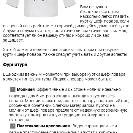
Вам не нужно
беспокоиться о том,
насколько легко гладить
куртку шеф- повара, если
вы целый день работаете в горячей дымящейся домашней кухне.
А нужно подумать о том, достаточно ли практичен ваш пиджак,
соответствует ли он вашему стилю и хорошо ли он вас
защищает.
Хотя бюджет и является решающим фактором при покупке
куртки шеф- повара, также следует учитывать и другие аспекты:
Фурнитура
Еще одним важным моментом при выборе куртки шеф- повара
является тип фурнитуры. Пиджак повара может быть с:
Молнией
. Эффективные и быстрые молнии идеально
подходят для быстрого входа и выхода из куртки шеф-
повара. Молнии также придают шеф-повару спортивный вид,
особенно в сочетании с легким материалом. Куртки на
молнии от шеф- повара предлагают надежную современную
застежку, альтернативную традиционной куртке на
пуговицах.
Пластиковым креплением
. Водонепроницаемые и
легкие пластиковые поварские пукли (кстати, купить их