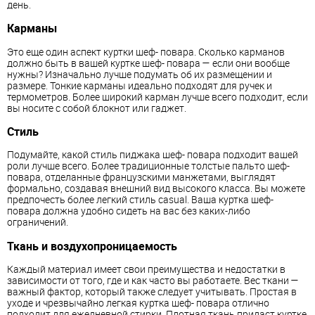
день.
Карманы
Это еще один аспект куртки шеф- повара. Сколько карманов
должно быть в вашей куртке шеф- повара — если они вообще
нужны? Изначально лучше подумать об их размещении и
размере. Тонкие карманы идеально подходят для ручек и
термометров. Более широкий карман лучше всего подходит, если
вы носите с собой блокнот или гаджет.
Стиль
Подумайте, какой стиль пиджака шеф- повара подходит вашей
роли лучше всего. Более традиционные толстые пальто шеф-
повара, отделанные французскими манжетами, выглядят
формально, создавая внешний вид высокого класса. Вы можете
предпочесть более легкий стиль casual. Ваша куртка шеф-
повара должна удобно сидеть на вас без каких-либо
ограничений.
Ткань и воздухопроницаемость
Каждый материал имеет свои преимущества и недостатки в
зависимости от того, где и как часто вы работаете. Вес ткани —
важный фактор, который также следует учитывать. Простая в
уходе и чрезвычайно легкая куртка шеф- повара отлично
подходит для ежедневной стирки. Плотная ткань придаст куртке