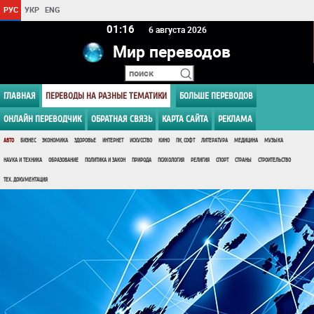
РУС
УКР
ENG
01:16
6 августа 2026
Мир переводов
ГЛАВНАЯ
ПЕРЕВОДЫ НА РАЗНЫЕ ТЕМАТИКИ
БОЛЬШЕ ПЕРЕВОДОВ
ОНЛАЙН ПЕРЕВОДЧИК
ОБРАТНАЯ СВЯЗЬ
КАРТА САЙТА
РЕКЛАМА
АВТО
БИЗНЕС
ЭКОНОМИКА
ЗДОРОВЬЕ
ИНТЕРНЕТ
ИСКУССТВО
КИНО
ПК, СОФТ
ЛИТЕРАТУРА
МЕДИЦИНА
МУЗЫКА
НАУКА И ТЕХНИКА
ОБРАЗОВАНИЕ
ПОЛИТИКА И ЗАКОН
ПРИРОДА
ПСИХОЛОГИЯ
РЕЛИГИЯ
СПОРТ
СТРАНЫ
СТРОИТЕЛЬСТВО
ТЕХ. ДОКУМЕНТАЦИЯ