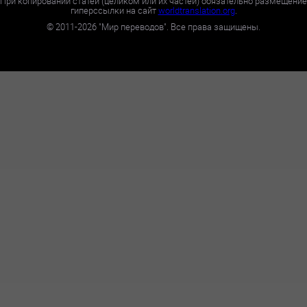
При копировании статей (целиком или их частей) обязательно размещение
гиперссылки на сайт
worldtranslation.org
.
©
2011-2026
"Мир переводов". Все права защищены.