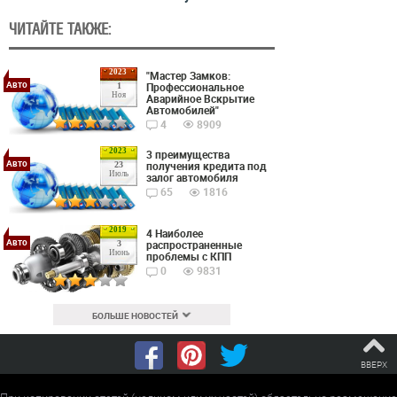
ЧИТАЙТЕ ТАКЖЕ:
2023
"Мастер Замков:
Авто
Профессиональное
1
Ноя
Аварийное Вскрытие
Автомобилей"
4
8909
2023
3 преимущества
Авто
получения кредита под
23
Июль
залог автомобиля
65
1816
2019
4 Наиболее
Авто
распространенные
3
Июнь
проблемы с КПП
0
9831
БОЛЬШЕ НОВОСТЕЙ
ВВЕРХ