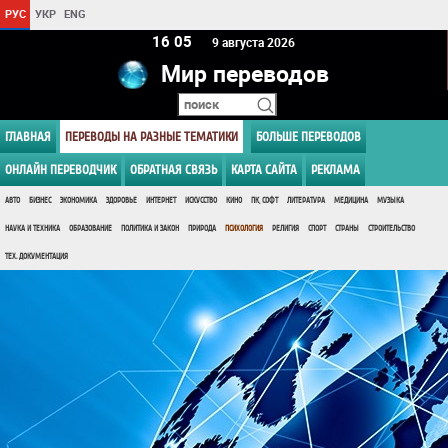
РУС
УКР
ENG
16:05
9 августа 2026
Мир переводов
ГЛАВНАЯ
ПЕРЕВОДЫ НА РАЗНЫЕ ТЕМАТИКИ
БОЛЬШЕ ПЕРЕВОДОВ
ОНЛАЙН ПЕРЕВОДЧИК
ОБРАТНАЯ СВЯЗЬ
КАРТА САЙТА
РЕКЛАМА
АВТО
БИЗНЕС
ЭКОНОМИКА
ЗДОРОВЬЕ
ИНТЕРНЕТ
ИСКУССТВО
КИНО
ПК, СОФТ
ЛИТЕРАТУРА
МЕДИЦИНА
МУЗЫКА
НАУКА И ТЕХНИКА
ОБРАЗОВАНИЕ
ПОЛИТИКА И ЗАКОН
ПРИРОДА
ПСИХОЛОГИЯ
РЕЛИГИЯ
СПОРТ
СТРАНЫ
СТРОИТЕЛЬСТВО
ТЕХ. ДОКУМЕНТАЦИЯ