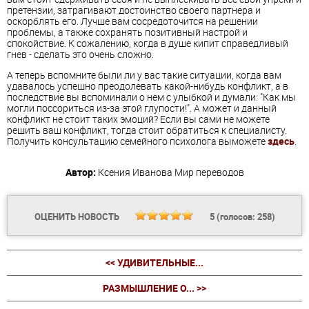
претензии, затрагивают достоинство своего партнера и
оскорблять его. Лучше вам сосредоточится на решении
проблемы, а также сохранять позитивный настрой и
спокойствие. К сожалению, когда в душе кипит справедливый
гнев - сделать это очень сложно.
А теперь вспомните были ли у вас такие ситуации, когда вам
удавалось успешно преодолевать какой-нибудь конфликт, а в
последствие вы вспоминали о нем с улыбкой и думали: "Как мы
могли поссориться из-за этой глупости!". А может и данный
конфликт не стоит таких эмоций? Если вы сами не можете
решить ваш конфликт, тогда стоит обратиться к специалисту.
Получить консультацию семейного психолога выможете
здесь
.
Автор:
Ксения Иванова
Мир переводов
ОЦЕНИТЬ НОВОСТЬ
5
(голосов:
258
)
<< УДИВИТЕЛЬНЫЕ...
РАЗМЫШЛЕНИЕ О... >>