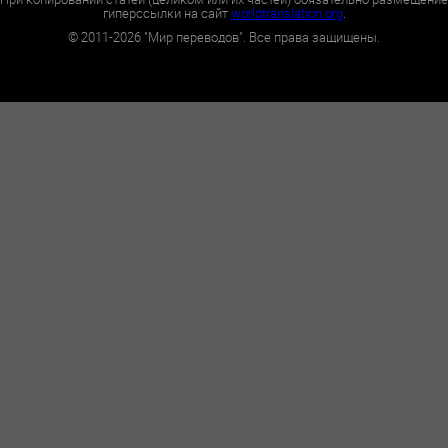
гиперссылки на сайт
worldtranslation.org
.
©
2011-2026
"Мир переводов". Все права защищены.