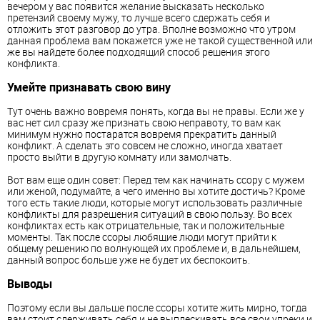
вечером у вас появится желание высказать несколько
претензий своему мужу, то лучше всего сдержать себя и
отложить этот разговор до утра. Вполне возможно что утром
данная проблема вам покажется уже не такой существенной или
же вы найдете более подходящий способ решения этого
конфликта.
Умейте признавать свою вину
Тут очень важно вовремя понять, когда вы не правы. Если же у
вас нет сил сразу же признать свою неправоту, то вам как
минимум нужно постаратся вовремя прекратить данный
конфликт. А сделать это совсем не сложно, иногда хватает
просто выйти в другую комнату или замолчать.
Вот вам еще один совет: Перед тем как начинать ссору с мужем
или женой, подумайте, а чего именно вы хотите достичь? Кроме
того есть такие люди, которые могут использовать различные
конфликты для разрешения ситуаций в свою пользу. Во всех
конфликтах есть как отрицательные, так и положительные
моменты. Так после ссоры любящие люди могут прийти к
общему решению по волнующей их проблеме и, в дальнейшем,
данный вопрос больше уже не будет их беспокоить.
Выводы
Поэтому если вы дальше после ссоры хотите жить мирно, тогда
вам стоит сдерживать себя и не выплескивать все свои упреки и