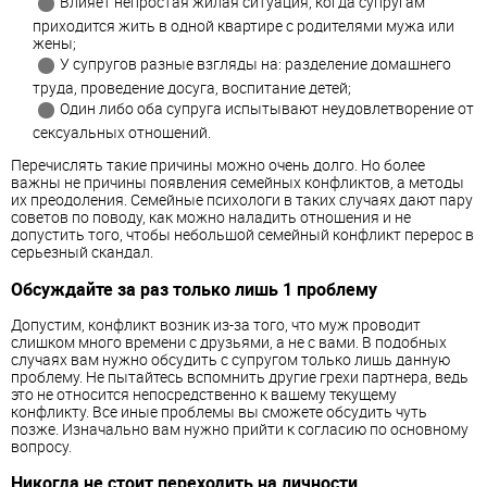
Влияет непростая жилая ситуация, когда супругам
приходится жить в одной квартире с родителями мужа или
жены;
У супругов разные взгляды на: разделение домашнего
труда, проведение досуга, воспитание детей;
Один либо оба супруга испытывают неудовлетворение от
сексуальных отношений.
Перечислять такие причины можно очень долго. Но более
важны не причины появления семейных конфликтов, а методы
их преодоления. Семейные психологи в таких случаях дают пару
советов по поводу, как можно наладить отношения и не
допустить того, чтобы небольшой семейный конфликт перерос в
серьезный скандал.
Обсуждайте за раз только лишь 1 проблему
Допустим, конфликт возник из-за того, что муж проводит
слишком много времени с друзьями, а не с вами. В подобных
случаях вам нужно обсудить с супругом только лишь данную
проблему. Не пытайтесь вспомнить другие грехи партнера, ведь
это не относится непосредственно к вашему текущему
конфликту. Все иные проблемы вы сможете обсудить чуть
позже. Изначально вам нужно прийти к согласию по основному
вопросу.
Никогда не стоит переходить на личности