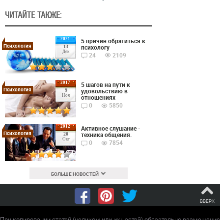
ЧИТАЙТЕ ТАКЖЕ:
2021
5 причин обратиться к
Психология
психологу
13
Дек
24
2109
2017
5 шагов на пути к
Психология
удовольствию в
9
Ноя
отношениях
0
5850
2012
Активное слушание -
Психология
техника общения.
20
Окт
0
7854
БОЛЬШЕ НОВОСТЕЙ
ВВЕРХ
При копировании статей (целиком или их частей) обязательно размещение