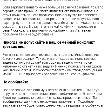
Если зарплата вашего мужа больше вас не устраивает, то мало
вероятно что причиной этого является его пивной живот. Не
стоит обижать вашего партнера, поскольку это не приведет к
разрешению конфликта, а напротив - в данной ситуации ваш
партнер будет пытаться защитить себя и в ответ может начать
оскорблять вас. В результате такой конфликт перерастет в
целый скандал с взаимными оскорблениями. А главная
проблема так и не будет решена.
Никогда не допускайте в ваш семейный конфликт
третьих лиц
Это очень плохая идея вмешивать в ваш семейный конфликт
близких или родных. Так если в этой ссоре вы попытаетесь
задеть кого-то из друзей или родных вашего мужа, то он
непременно станет на их защиту. Именно поэтому такая фраза,
как: "Конечно же я не умею так готовить, как твоя драгоценная
мама" 100% не приведет к разрешению вашего конфликта.
Не обобщайте
Предположим , что ваш муж всегда был внимательным и тут
вдруг забыл о дне рождения своей любимой тещи. В подобном
будет не правильно с обидой в голосе произносить ему: "Ты
вообще никогда ничего не можешь запомнить". Подобное
высказывание будет совершенно несправедливым, особенно в