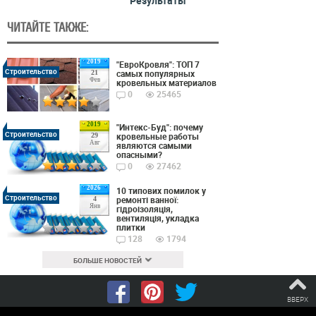
Результаты
ЧИТАЙТЕ ТАКЖЕ:
2019
"ЕвроКровля": ТОП 7
Строительство
самых популярных
21
Фев
кровельных материалов
0
25465
2019
"Интекс-Буд": почему
Строительство
кровельные работы
29
Авг
являются самыми
опасными?
0
27462
2026
10 типових помилок у
Строительство
ремонті ванної:
4
Янв
гідроізоляція,
вентиляція, укладка
плитки
128
1794
БОЛЬШЕ НОВОСТЕЙ
ВВЕРХ