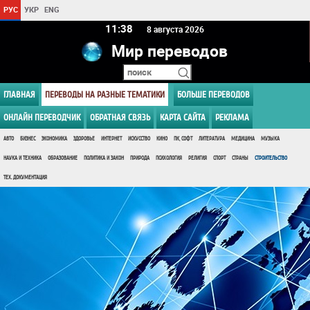
РУС
УКР
ENG
11 38
8 августа 2026
Мир переводов
ГЛАВНАЯ
ПЕРЕВОДЫ НА РАЗНЫЕ ТЕМАТИКИ
БОЛЬШЕ ПЕРЕВОДОВ
ОНЛАЙН ПЕРЕВОДЧИК
ОБРАТНАЯ СВЯЗЬ
КАРТА САЙТА
РЕКЛАМА
АВТО
БИЗНЕС
ЭКОНОМИКА
ЗДОРОВЬЕ
ИНТЕРНЕТ
ИСКУССТВО
КИНО
ПК, СОФТ
ЛИТЕРАТУРА
МЕДИЦИНА
МУЗЫКА
НАУКА И ТЕХНИКА
ОБРАЗОВАНИЕ
ПОЛИТИКА И ЗАКОН
ПРИРОДА
ПСИХОЛОГИЯ
РЕЛИГИЯ
СПОРТ
СТРАНЫ
СТРОИТЕЛЬСТВО
ТЕХ. ДОКУМЕНТАЦИЯ