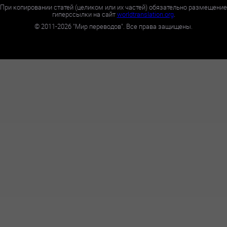
При копировании статей (целиком или их частей) обязательно размещение
гиперссылки на сайт
worldtranslation.org
.
©
2011-2026
"Мир переводов". Все права защищены.