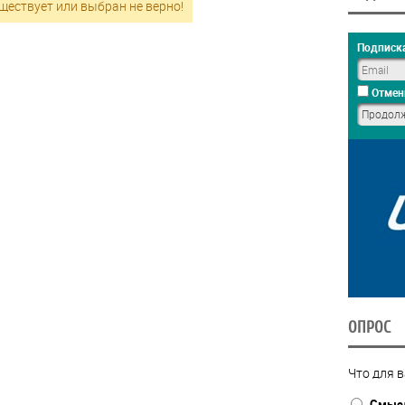
ществует или выбран не верно!
Подписка
Отмен
ОПРОС
Что для в
Смысл