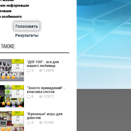
ник информации
ечения
о особенного
Голосовать
Результаты
 ТАКЖЕ:
2015
"ДОГ-100" - все для
вашего любимца
11
Авг
0
12854
2015
"Золото привидений" -
классика слотов
27
Авг
0
12277
2015
"Кухонные" игры для
девочек
23
Авг
0
13189