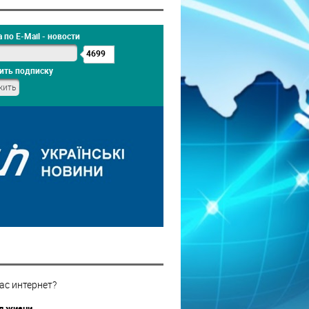
 по E-Mail - новости
4699
ить подписку
ас интернет?
 жизни