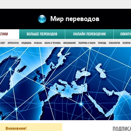
Мир переводов
АТИКИ
БОЛЬШЕ ПЕРЕВОДОВ
ОНЛАЙН ПЕРЕВОДЧИК
ОБРАТ
 СОФТ
ЛИТЕРАТУРА
МЕДИЦИНА
МУЗЫКА
НАУКА И ТЕХНИКА
ОБРАЗОВАНИЕ
ПОЛИТИКА И ЗАКОН
ПРИРОДА
ПСИХОЛОГИЯ
РЕЛИГИЯ
Внимание!
ПОДПИСА