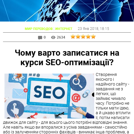
:
23 Янв 2018
, 18:15
МИР ПЕРЕВОДОВ
ИНТЕРНЕТ
0
2634
Чому варто записатися на
курси SEO-оптимізації?
Створення
якісного і
надійного сайту -
завдання не з
легких, що
займає чимало
часу. Потрібно не
тільки мати ідею,
а й цікаво втілити
її, потім написати
движок для сайту - для всього цього потрібні відповідні знання.
Але навіть якщо ви впоралися з усіма завданнями - самостійно
або із залученням сторонніх фахівців - виникає інша проблема, а