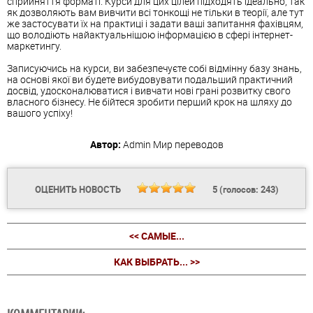
сприйняття форматі. Курси для цих цілей підходять ідеально, так
як дозволяють вам вивчити всі тонкощі не тільки в теорії, але тут
же застосувати їх на практиці і задати ваші запитання фахівцям,
що володіють найактуальнішою інформацією в сфері інтернет-
маркетингу.
Записуючись на курси, ви забезпечуєте собі відмінну базу знань,
на основі якої ви будете вибудовувати подальший практичний
досвід, удосконалюватися і вивчати нові грані розвитку свого
власного бізнесу. Не бійтеся зробити перший крок на шляху до
вашого успіху!
Автор:
Admin
Мир переводов
ОЦЕНИТЬ НОВОСТЬ
5
(голосов:
243
)
<< САМЫЕ...
КАК ВЫБРАТЬ... >>