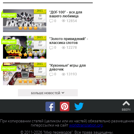
2015
"ДОГ-100" - все для
Интернет
вашего любимца
11
Авг
0
12854
2015
"Золото привидений" -
Интернет
классика слотов
27
Авг
0
12278
2015
"Кухонные" игры для
Интернет
девочек
23
Авг
0
13193
БОЛЬШЕ НОВОСТЕЙ
ВВЕРХ
При копировании статей (целиком или их частей) обязательно размещение
гиперссылки на сайт
worldtranslation.org
.
©
2011-2026
"Мир переводов". Все права защищены.