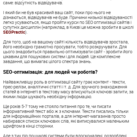
саме: відсутність відвідувачів.
І який би не був красивий ваш сайт, поки про нього не
дізнаються, відвідувачів не буде. Причини низької відвідуваності
легко усуваються, якщо пройти курси по SEO оптимізації сайтів і
супутніх дисциплін (наприклад, в Києві це можна зробити в школі
SEOPractic
).
Для того, щоб на вашому сайті кількість відвідувачів зростала,
його необхідно грамотно просувати, тобто розкручувати. Для
цього знадобиться правильно оптимізувати сайт - зробити його
цікавим для пошукових систем і для людей. Це комплексне
завдання, що вимагає цілого спектра знань.
SEO-оптимізація: для людей чи роботів?
Найважливішу роль в оптимізації сайту грає контент - тексти,
прес-релізи, аналітичні статті і т. д. Для зручного знаходження
статей в інтернеті в текстову масу вписуються ключові запити, за
якими люди шукають необхідну інформацію.
Ще років 5-7 тому не стояло питання про те, чи писати
інформативний текст або ж з ключами. Тексти писались тільки
для інформаційних порталів, а для інтернет-магазинів просто
набирався список ключових слів, які виписувалися маленьким
шрифтом в кінці сторінки.
Але з тих пір пошукові системи були вдосконалені, розроблені