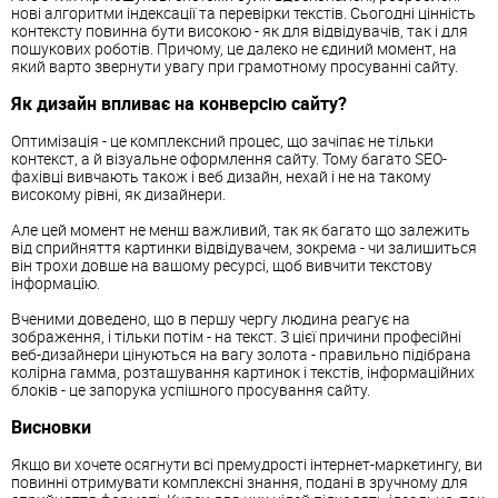
нові алгоритми індексації та перевірки текстів. Сьогодні цінність
контексту повинна бути високою - як для відвідувачів, так і для
пошукових роботів. Причому, це далеко не єдиний момент, на
який варто звернути увагу при грамотному просуванні сайту.
Як дизайн впливає на конверсію сайту?
Оптимізація - це комплексний процес, що зачіпає не тільки
контекст, а й візуальне оформлення сайту. Тому багато SEO-
фахівці вивчають також і веб дизайн, нехай і не на такому
високому рівні, як дизайнери.
Але цей момент не менш важливий, так як багато що залежить
від сприйняття картинки відвідувачем, зокрема - чи залишиться
він трохи довше на вашому ресурсі, щоб вивчити текстову
інформацію.
Вченими доведено, що в першу чергу людина реагує на
зображення, і тільки потім - на текст. З цієї причини професійні
веб-дизайнери цінуються на вагу золота - правильно підібрана
колірна гамма, розташування картинок і текстів, інформаційних
блоків - це запорука успішного просування сайту.
Висновки
Якщо ви хочете осягнути всі премудрості інтернет-маркетингу, ви
повинні отримувати комплексні знання, подані в зручному для