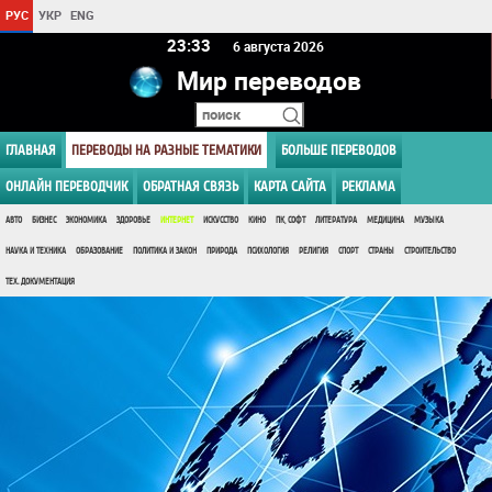
РУС
УКР
ENG
23 33
6 августа 2026
Мир переводов
ГЛАВНАЯ
ПЕРЕВОДЫ НА РАЗНЫЕ ТЕМАТИКИ
БОЛЬШЕ ПЕРЕВОДОВ
ОНЛАЙН ПЕРЕВОДЧИК
ОБРАТНАЯ СВЯЗЬ
КАРТА САЙТА
РЕКЛАМА
АВТО
БИЗНЕС
ЭКОНОМИКА
ЗДОРОВЬЕ
ИНТЕРНЕТ
ИСКУССТВО
КИНО
ПК, СОФТ
ЛИТЕРАТУРА
МЕДИЦИНА
МУЗЫКА
НАУКА И ТЕХНИКА
ОБРАЗОВАНИЕ
ПОЛИТИКА И ЗАКОН
ПРИРОДА
ПСИХОЛОГИЯ
РЕЛИГИЯ
СПОРТ
СТРАНЫ
СТРОИТЕЛЬСТВО
ТЕХ. ДОКУМЕНТАЦИЯ