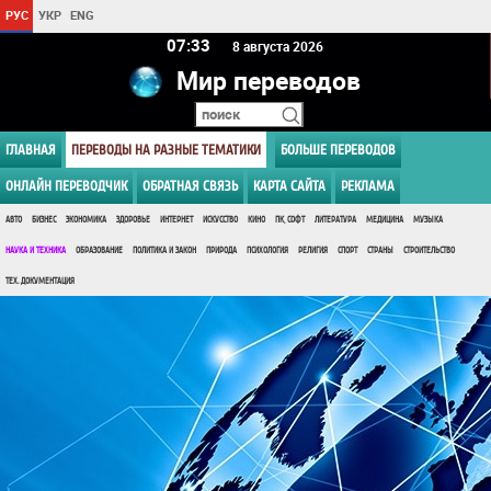
РУС
УКР
ENG
07 33
8 августа 2026
Мир переводов
ГЛАВНАЯ
ПЕРЕВОДЫ НА РАЗНЫЕ ТЕМАТИКИ
БОЛЬШЕ ПЕРЕВОДОВ
ОНЛАЙН ПЕРЕВОДЧИК
ОБРАТНАЯ СВЯЗЬ
КАРТА САЙТА
РЕКЛАМА
АВТО
БИЗНЕС
ЭКОНОМИКА
ЗДОРОВЬЕ
ИНТЕРНЕТ
ИСКУССТВО
КИНО
ПК, СОФТ
ЛИТЕРАТУРА
МЕДИЦИНА
МУЗЫКА
НАУКА И ТЕХНИКА
ОБРАЗОВАНИЕ
ПОЛИТИКА И ЗАКОН
ПРИРОДА
ПСИХОЛОГИЯ
РЕЛИГИЯ
СПОРТ
СТРАНЫ
СТРОИТЕЛЬСТВО
ТЕХ. ДОКУМЕНТАЦИЯ