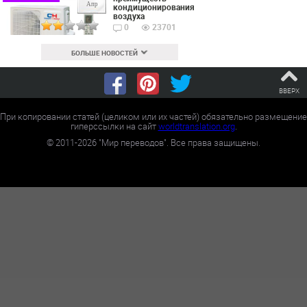
Апр
кондиционирования
воздуха
0
23701
БОЛЬШЕ НОВОСТЕЙ
ВВЕРХ
При копировании статей (целиком или их частей) обязательно размещение
гиперссылки на сайт
worldtranslation.org
.
©
2011-2026
"Мир переводов". Все права защищены.