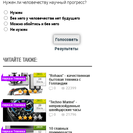
Нужен ли человечеству научный прогресс?
Нужен
Без него у человечества нет будущего
Можно обойтись и без него
Не нужен
Голосовать
Результаты
ЧИТАЙТЕ ТАКЖЕ:
2015
"Rohaus" - качественная
Наука и Техника
бытовая техника с
24
Июль
Голландии
0
22399
2015
"Techno Marine" -
Наука и Техника
непревзойденные
20
Июль
швейцарские часы
0
21796
2019
10 главных
Наука и Техника
преимуществ
12