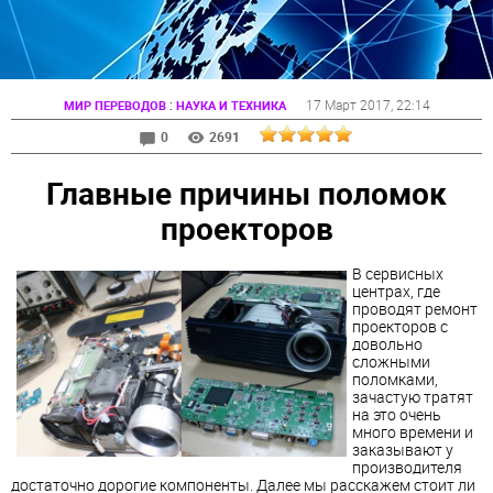
:
17 Март 2017
, 22:14
МИР ПЕРЕВОДОВ
НАУКА И ТЕХНИКА
0
2691
Главные причины поломок
проекторов
В сервисных
центрах, где
проводят ремонт
проекторов с
довольно
сложными
поломками,
зачастую тратят
на это очень
много времени и
заказывают у
производителя
достаточно дорогие компоненты. Далее мы расскажем стоит ли