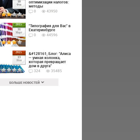
оптимизации налогов:
10
Фев
методы
0
43950
2015
"Типография для Вас" в
Екатеринбурге
31
Март
0
44596
2025
&#128161; Блог: “Алиса
— умная колонка,
13
Ноя
которая превращает
дом в друга”
324
35485
БОЛЬШЕ НОВОСТЕЙ