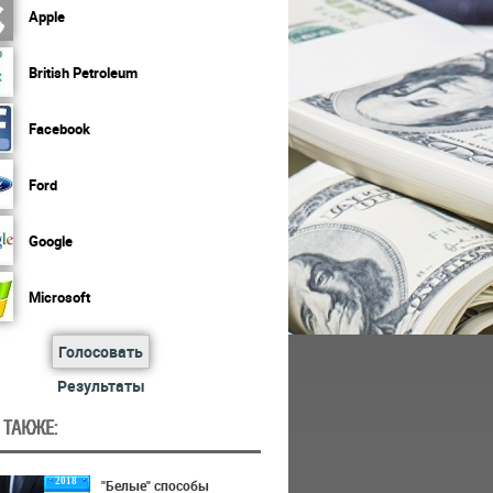
Apple
British Petroleum
Facebook
Ford
Google
Microsoft
Голосовать
Результаты
 ТАКЖЕ:
2018
"Белые" способы