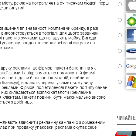
 місту, реклама потрапляє на очі тисячам людей, перш
де викинутий.
вищення впізнаваності компанії чи бренду, в разі
використовується в торгівлі: для цього зазвичай
кі пакети з ручками, що нагадують майку. Вигода
 упаковку, заодно покриває всі ваші витрати на
еклами.
друку реклами - це фірмові пакети банани, на які
ої фірми. Їх відрізняють по прямокутній формі і
ингові відділи більшості компаній, особливо
я бізнесу»), віддають перевагу саме цьому виду
 реклами. Фірмові поліетиленові пакети по типу банан
них складаються всілякі каталоги і рекламна
я клієнтам. Пакети повинні бути максимально високої
ється з дрібниць.
ЧИТАЙТЕ
ожливість здійснити рекламну кампанію з обмеженим
лад при продажу упаковки, реклама окупає себе