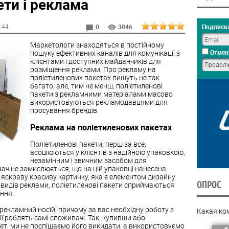
ети і реклама
0:44
Подписка
0
3046
Маркетологи знаходяться в постійному
пошуку ефективних каналів для комунікації з
Отмен
клієнтами і доступних майданчиків для
розміщення реклами. Про рекламу на
поліетиленових пакетах пишуть не так
багато, але, тим не менш, поліетиленові
пакети з рекламними матеріалами масово
використовуються рекламодавцями для
просування брендів.
Реклама на поліетиленових пакетах
Поліетиленові пакети, перш за все,
асоціюються у клієнтів з надійною упаковкою,
незамінним і звичним засобом для
вач не замислюється, що на цій упаковці нанесена
 яскраву красиву картинку, яка є елементом дизайну
ОПРОС
их видів реклами, поліетиленові пакети сприймаються
ння.
рекламний носій, причому за вас необхідну роботу з
Какая ко
 роблять самі споживачі. Так, купивши або
т, ми не поспішаємо його викидати, а використовуємо