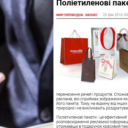
Поліетиленові пак
:
20 Дек 2016
, 0
МИР ПЕРЕВОДОВ
БИЗНЕС
перенесення речей і продуктів. Спожи
реклама, він сприймає зображення як
його пакета. Тому, на відміну від інш
природно і не викликають роздратува
Поліетиленові пакети - це ефективний 
розповсюдження рекламної інформації
отримавши в подарунок красивий паке