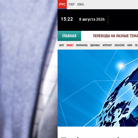
РУС
УКР
ENG
15:22
8 августа 2026
ГЛАВНАЯ
ПЕРЕВОДЫ НА РАЗНЫЕ ТЕМ
АВТО
БИЗНЕС
ЭКОНОМИКА
ЗДОРОВЬЕ
ИНТЕРНЕТ
ИСКУССТВО
КИНО
ПК,