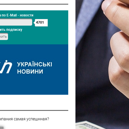
 по E-Mail - новости
4701
ить подписку
мпания самая успешнная?