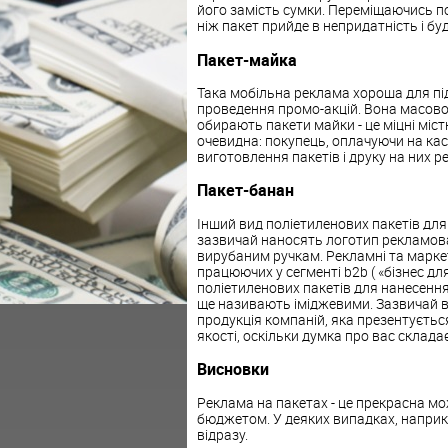
його замість сумки. Переміщаючись по
ніж пакет прийде в непридатність і бу
Пакет-майка
Така мобільна реклама хороша для під
проведення промо-акцій. Вона масово 
обирають пакети майки - це міцні міст
очевидна: покупець, оплачуючи на касі
виготовлення пакетів і друку на них р
Пакет-банан
Інший вид поліетиленових пакетів для 
зазвичай наносять логотип рекламован
вирубаним ручкам. Рекламні та маркет
працюючих у сегменті b2b ( «бізнес дл
поліетиленових пакетів для нанесення
ще називають іміджевими. Зазвичай в 
продукція компаній, яка презентуєтьс
якості, оскільки думка про вас склада
Висновки
Реклама на пакетах - це прекрасна м
бюджетом. У деяких випадках, наприк
відразу.