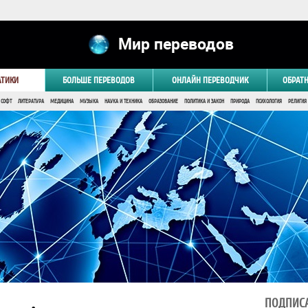
Мир переводов
АТИКИ
БОЛЬШЕ ПЕРЕВОДОВ
ОНЛАЙН ПЕРЕВОДЧИК
ОБРАТ
 СОФТ
ЛИТЕРАТУРА
МЕДИЦИНА
МУЗЫКА
НАУКА И ТЕХНИКА
ОБРАЗОВАНИЕ
ПОЛИТИКА И ЗАКОН
ПРИРОДА
ПСИХОЛОГИЯ
РЕЛИГИЯ
ПОДПИСА