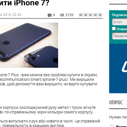
ити iPhone 7?
оя 2016
, 22:24
Подписка
0
2720
Отмен
Phone 7 Plus - вже можна без проблем купити в Україні,
elecommunication/smart/iphone-7-plus/. Ми вирішили
оїв, щоб допомогти вам вирішити, чи варто купувати
ОПРОС
ні корпуси, охолоджуючий руку метал і трохи зігнуте
ові, по-справжньому чорні кольори самого корпусу.
Нужен ли
ься випускати з рук або ховати в чохлі - це справжній
 преміальність в кращому вигляді.
Нуже