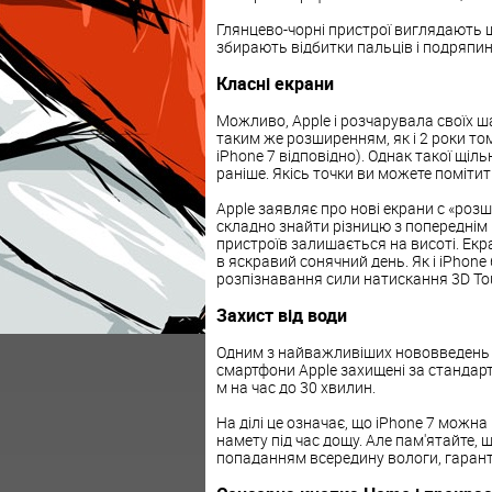
Глянцево-чорні пристрої виглядають 
збирають відбитки пальців і подряпин
Класні екрани
Можливо, Apple і розчарувала своїх ш
таким же розширенням, як і 2 роки тому
iPhone 7 відповідно). Однак такої щіль
раніше. Якісь точки ви можете поміти
Apple заявляє про нові екрани c «роз
складно знайти різницю з попереднім п
пристроїв залишається на висоті. Екр
в яскравий сонячний день. Як і iPhone
розпізнавання сили натискання 3D To
Захист від води
Одним з найважливіших нововведень в 
смартфони Apple захищені за стандарт
м на час до 30 хвилин.
На ділі це означає, що iPhone 7 можна
намету під час дощу. Але пам'ятайте, 
попаданням всередину вологи, гаран