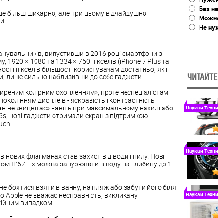
Без не
ще більш шикарно, але при цьому відчайдушно
Можно
и.
Не ну
анувальників, випустивши в 2016 році смартфони з
, 1920 × 1080 та 1334 × 750 пікселів (iPhone 7 Plus та
ності пікселів більшості користувачам достатньо, як і
ти, лише сильно наблизивши до себе гаджети.
ЧИТАЙТЕ
ширеним колірним охопленням», проте неспеціалістам
околінням дисплеїв - яскравість і контрастність
ан не «вицвітає» навіть при максимальному нахилі або
Наука и Техн
 6s, нові гаджети отримали екран з підтримкою
uch.
Наука и Техн
нових флагманах став захист від води і пилу. Нові
ом IP67 - їх можна занурювати в воду на глибину до 1
 не боятися взяти в ванну, на пляж або забути його біля
що Apple не вважає несправність, викликану
Наука и Техн
тійним випадком.