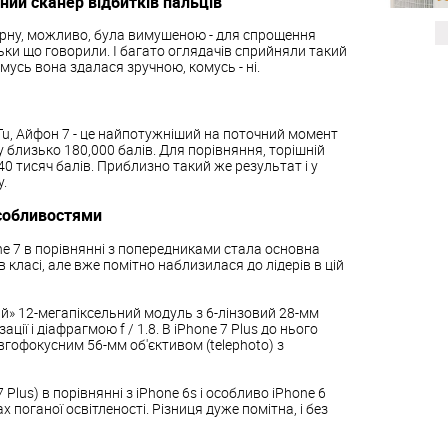
ний сканер відбитків пальців
орну, можливо, була вимушеною - для спрощення
ьки що говорили. І багато оглядачів сприйняли такий
мусь вона здалася зручною, комусь - ні.
Tu, Айфон 7 - це найпотужніший на поточний момент
у близько 180,000 балів. Для порівняння, торішній
0 тисяч балів. Приблизно такий же результат і у
.
особливостями
e 7 в порівнянні з попередниками стала основна
 класі, але вже помітно наблизилася до лідерів в цій
й» 12-мегапіксельний модуль з 6-лінзовий 28-мм
ції і діафрагмою f / 1.8. В iPhone 7 Plus до нього
гофокусним 56-мм об'єктивом (telephoto) з
7 Plus) в порівнянні з iPhone 6s і особливо iPhone 6
 поганої освітленості. Різниця дуже помітна, і без