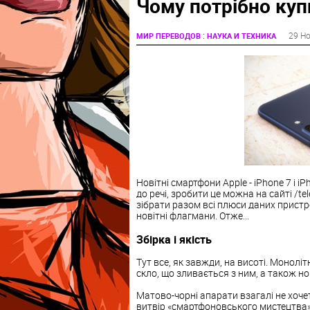
Чому потрібно куп
:
29 Н
МИР ПЕРЕВОДОВ
НАУКА И ТЕХНИКА
Новітні смартфони Apple - iPhone 7 і i
до речі, зробити це можна на сайті /t
зібрати разом всі плюси даних пристр
новітні флагмани. Отже...
Збірка і якість
Тут все, як завжди, на висоті. Моноліт
скло, що зливається з ним, а також н
Матово-чорні апарати взагалі не хочет
витвір «смартфоновського мистецтва»,