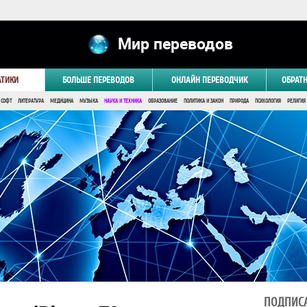
Мир переводов
АТИКИ
БОЛЬШЕ ПЕРЕВОДОВ
ОНЛАЙН ПЕРЕВОДЧИК
ОБРАТ
 СОФТ
ЛИТЕРАТУРА
МЕДИЦИНА
МУЗЫКА
НАУКА И ТЕХНИКА
ОБРАЗОВАНИЕ
ПОЛИТИКА И ЗАКОН
ПРИРОДА
ПСИХОЛОГИЯ
РЕЛИГИЯ
ПОДПИСА