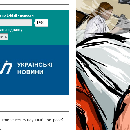
 по E-Mail - новости
4700
ить подписку
 человечеству научный прогресс?
н