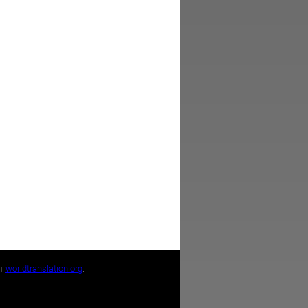
йт
worldtranslation.org
.