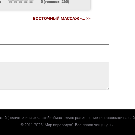
Ь
5
(голосов:
265
)
ВОСТОЧНЫЙ МАССАЖ -... >>
атей (целиком или их частей) обязательно размещение гиперссылки на са
©
2011-2026
"Мир переводов". Все права защищены.