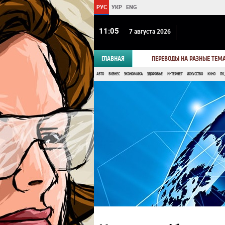
РУС
УКР
ENG
11 05
7 августа 2026
ГЛАВНАЯ
ПЕРЕВОДЫ НА РАЗНЫЕ ТЕМ
АВТО
БИЗНЕС
ЭКОНОМИКА
ЗДОРОВЬЕ
ИНТЕРНЕТ
ИСКУССТВО
КИНО
ПК,