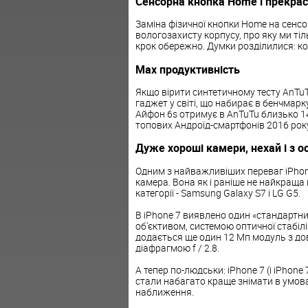
Сенсорна кнопка Home і прекрас
Заміна фізичної кнопки Home на сенс
вологозахисту корпусу, про яку ми тіл
крок обережно. Думки розділилися: ко
Max продуктивність
Якщо вірити синтетичному тесту AnTu
гаджет у світі, що набирає в бенчмарк
Айфон 6s отримує в AnTuTu близько 14
топових Андроїд-смартфонів 2016 року
Дуже хороші камери, нехай і з 
Одним з найважливіших переваг iPhon
камера. Вона як і раніше не найкраща в
категорії - Samsung Galaxy S7 і LG G5.
В iPhone 7 виявлено один «стандартни
об'єктивом, системою оптичної стабіліза
додається ще один 12 Мп модуль з дов
діафрагмою f / 2.8.
А тепер по-людськи: iPhone 7 (і iPhone 
стали набагато краще знімати в умовах
наближення.