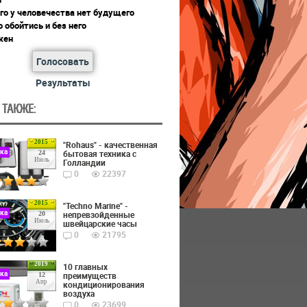
го у человечества нет будущего
 обойтись и без него
жен
Голосовать
Результаты
 ТАКЖЕ:
2015
"Rohaus" - качественная
ика
бытовая техника с
24
Июль
Голландии
0
22397
2015
"Techno Marine" -
ика
непревзойденные
20
Июль
швейцарские часы
0
21795
2019
10 главных
ика
преимуществ
12
Апр
кондиционирования
воздуха
0
23699