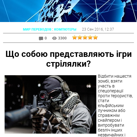
:
23 Сен 2016
, 12:37
МИР ПЕРЕВОДОВ
КОМПЮТЕРЫ
0
3300
Що собою представляють ігри
стрілялки?
Відбити нашестя
зомбі, взяти
участь в
спецоперації
проти терористів,
стати
ельфійським
лучником або
справжнім
снайпером і
випробувати
безліч інших
незвичайних і