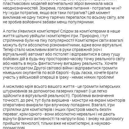
пластмасових моделей вогнепальної зброї виникала маса
неоднозначностей. Зокрема, головне питання - потрапив чи ні?
Ну і куди потрапив, якщо все таки потрапив? Цей момент
викликав не одну тисячу гарячих перепалок по всьому світу, але
не зробив войовничі забави менш популярними.
А потім з'явилися комп'ютери! Слідом за комп'ютерами в наше
життя щільно увійшли і комп'ютерні ігри. Природно, і тут
стрілянина були на піку популярності! Комп'ютерні світи взагалі
можуть бути абсолютно різноманітними, адже вони віртуальні.
Тепер стало можливим взяти в руки справжній (хоч і
віртуальний) автомат або пістолет і відправитися в саму гущу
бойових дій в будь-яку просторово-часову точку реального світу
або навіть в якусь фантастичну вигадану реальність. Хочете
стати солдатом Другої світової війни і відправитися громити
німецьких окупантів по всій Європі - будь ласка, хочете брати
участь у військовій операції в Іраку - немає ніяких проблем!
А можливо мрія всього вашого життя - це громити імперських
штурмовиків за допомогою лазерних гармат (і це легко
здійснити в віртуальній реальності). Проблема визначення
точності, до речі, тут була вирішена - монстри на екрані моніторів
оперативно вмирали при влучному попаданні. Взагалі, ігри
стрілялки для комп'ютерів і інших пристроїв мають безліч
переваг, крім одного - вони абсолютно нереальні і не дають
відчути фізичної активності та напруги бою. І знову на допомогу
прийшли технології, тільки вже не комп'ютерні, а науково-
промислові.