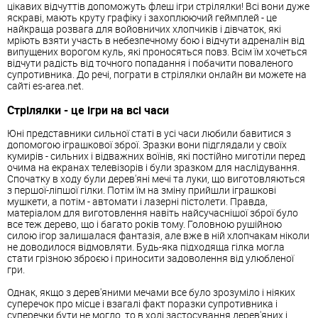
цікавих відчуттів допоможуть флеш ігри стрілялки! Всі вони дуже
яскраві, мають круту графіку і захоплюючий геймплей - це
найкраща розвага для войовничих хлопчиків і дівчаток, які
мріють взяти участь в небезпечному бою і відчути адреналін від
випущених ворогом куль, які проносяться повз. Всім їм хочеться
відчути радість від точного попадання і побачити поваленого
супротивника. До речі, пограти в стрілялки онлайн ви можете на
сайті es-area.net.
Стрілялки - це ігри на всі часи
Юні представники сильної статі в усі часи любили бавитися з
допомогою іграшкової зброї. Зразки вони підглядали у своїх
кумирів - сильних і відважних воїнів, які постійно миготіли перед
очима на екранах телевізорів і були зразком для наслідування.
Спочатку в ходу були дерев'яні мечі та луки, що виготовляються
з першої-ліпшої гілки. Потім їм на зміну прийшли іграшкові
мушкети, а потім - автомати і лазерні пістолети. Правда,
матеріалом для виготовлення навіть найсучаснішої зброї було
все теж дерево, що і багато років тому. Головною рушійною
силою ігор залишалася фантазія, але вже в ній хлопчакам ніколи
не доводилося відмовляти. Будь-яка підходяща гілка могла
стати грізною зброєю і приносити задоволення від улюбленої
гри.
Однак, якщо з дерев'яними мечами все було зрозуміло і ніяких
суперечок про місце і взагалі факт поразки супротивника і
суперечки бути не могло, то в ході застосування дерев'яних і