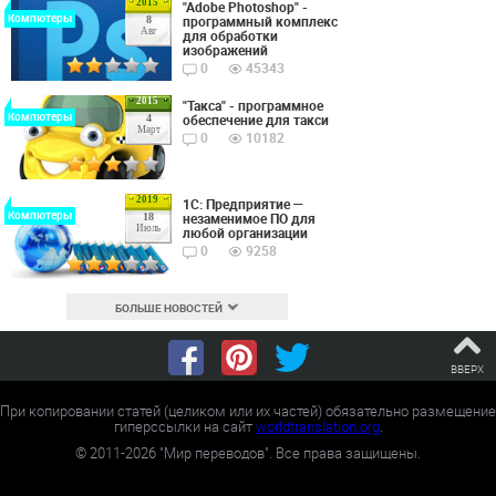
2015
"Adobe Photoshop" -
Компютеры
программный комплекс
8
Авг
для обработки
изображений
0
45343
2015
"Такса" - программное
Компютеры
обеспечение для такси
4
Март
0
10182
2019
1С: Предприятие —
Компютеры
незаменимое ПО для
18
Июль
любой организации
0
9258
БОЛЬШЕ НОВОСТЕЙ
ВВЕРХ
При копировании статей (целиком или их частей) обязательно размещение
гиперссылки на сайт
worldtranslation.org
.
©
2011-2026
"Мир переводов". Все права защищены.