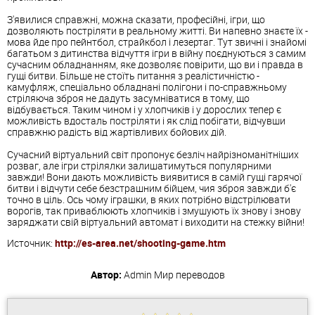
З'явилися справжні, можна сказати, професійні, ігри, що
дозволяють постріляти в реальному житті. Ви напевно знаєте їх -
мова йде про пейнтбол, страйкбол і лезертаг. Тут звичні і знайомі
багатьом з дитинства відчуття ігри в війну поєднуються з самим
сучасним обладнанням, яке дозволяє повірити, що ви і правда в
гущі битви. Більше не стоїть питання з реалістичністю -
камуфляж, спеціально обладнані полігони і по-справжньому
стріляюча зброя не дадуть засумніватися в тому, що
відбувається. Таким чином і у хлопчиків і у дорослих тепер є
можливість вдосталь постріляти і як слід побігати, відчувши
справжню радість від жартівливих бойових дій.
Сучасний віртуальний світ пропонує безліч найрізноманітніших
розваг, але ігри стрілялки залишатимуться популярними
завжди! Вони дають можливість виявитися в самій гущі гарячої
битви і відчути себе безстрашним бійцем, чия зброя завжди б'є
точно в ціль. Ось чому іграшки, в яких потрібно відстрілювати
ворогів, так приваблюють хлопчиків і змушують їх знову і знову
заряджати свій віртуальний автомат і виходити на стежку війни!
Источник:
http://es-area.net/shooting-game.htm
Автор:
Admin
Мир переводов