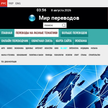
РУС
УКР
ENG
03 56
8 августа 2026
Мир переводов
ГЛАВНАЯ
ПЕРЕВОДЫ НА РАЗНЫЕ ТЕМАТИКИ
БОЛЬШЕ ПЕРЕВОДОВ
ОНЛАЙН ПЕРЕВОДЧИК
ОБРАТНАЯ СВЯЗЬ
КАРТА САЙТА
РЕКЛАМА
АВТО
БИЗНЕС
ЭКОНОМИКА
ЗДОРОВЬЕ
ИНТЕРНЕТ
ИСКУССТВО
КИНО
ПК, СОФТ
ЛИТЕРАТУРА
МЕДИЦИНА
МУЗЫКА
НАУКА И ТЕХНИКА
ОБРАЗОВАНИЕ
ПОЛИТИКА И ЗАКОН
ПРИРОДА
ПСИХОЛОГИЯ
РЕЛИГИЯ
СПОРТ
СТРАНЫ
СТРОИТЕЛЬСТВО
ТЕХ. ДОКУМЕНТАЦИЯ