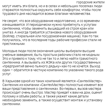
городские жители
могут иметь эти блага, но и в селах и небольших поселках люди
стараются полностью окружить себя комфортом, чтобы после
трудового дня насладится всеми благами человечества.
Не секрет, что все оборудование недолговечно, и со временем
изнашивается. И периодически нужно прибегнуть к услугам
сантехника, чтобы заменить вышедший из строя кран или
унитаз. А иногда требуется установка нового оборудования
(бойлер, стиральная или посудомоечная машина). Как-то так
получилось, что в последние годы рабочие профессии стали не
престижными.
Молодые люди после окончания школы выбирали высшие
учебные заведения, быть простым рабочим стало не модным.
Это и привело к тому, что не так то и легко найти грамотного
сантехника. А вызывать из ЖЭКа или других государственных
«предприятий вечно пьяного дядьку» как-то не хочется. Выход
один – обратится в частную компанию по указанию такого рода
услуг.
В Харькове одной из таких компаний является «СантехМастер».
Сантехник из компании «СантехМастер» полностью изменит все
ваши представления о сантехниках. Во-первых, вызов мастера
происходит очень быстро. Мастер приедет к вам на дом, оценит
поломку и объём работы, а также укажет какие детали
необходимо заменить, а также осуществит монтаж и установку
сантехники.