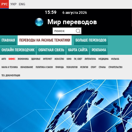
РУС
УКР
ENG
15 59
6 августа 2026
Мир переводов
ГЛАВНАЯ
ПЕРЕВОДЫ НА РАЗНЫЕ ТЕМАТИКИ
БОЛЬШЕ ПЕРЕВОДОВ
ОНЛАЙН ПЕРЕВОДЧИК
ОБРАТНАЯ СВЯЗЬ
КАРТА САЙТА
РЕКЛАМА
АВТО
БИЗНЕС
ЭКОНОМИКА
ЗДОРОВЬЕ
ИНТЕРНЕТ
ИСКУССТВО
КИНО
ПК, СОФТ
ЛИТЕРАТУРА
МЕДИЦИНА
МУЗЫКА
НАУКА И ТЕХНИКА
ОБРАЗОВАНИЕ
ПОЛИТИКА И ЗАКОН
ПРИРОДА
ПСИХОЛОГИЯ
РЕЛИГИЯ
СПОРТ
СТРАНЫ
СТРОИТЕЛЬСТВО
ТЕХ. ДОКУМЕНТАЦИЯ