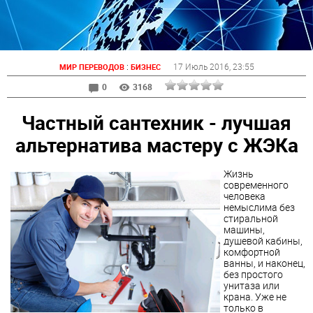
:
17 Июль 2016
, 23:55
МИР ПЕРЕВОДОВ
БИЗНЕС
0
3168
Частный сантехник - лучшая
альтернатива мастеру с ЖЭКа
Жизнь
современного
человека
немыслима без
стиральной
машины,
душевой кабины,
комфортной
ванны, и наконец,
без простого
унитаза или
крана. Уже не
только в