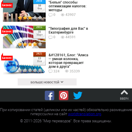
2018
"Белые" способы
Бизнес
оптимизации налогов:
10
Фев
методы
0
43907
2015
"Типография для Вас" в
Бизнес
Екатеринбурге
31
Март
0
44591
2025
&#128161; Блог: “Алиса
Бизнес
— умная колонка,
13
Ноя
которая превращает
дом в друга”
324
35339
БОЛЬШЕ НОВОСТЕЙ
ВВЕРХ
При копировании статей (целиком или их частей) обязательно размещение
гиперссылки на сайт
worldtranslation.org
.
©
2011-2026
"Мир переводов". Все права защищены.