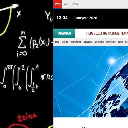
РУС
УКР
ENG
13:04
8 августа 2026
ГЛАВНАЯ
ПЕРЕВОДЫ НА РАЗНЫЕ ТЕМ
АВТО
БИЗНЕС
ЭКОНОМИКА
ЗДОРОВЬЕ
ИНТЕРНЕТ
ИСКУССТВО
КИНО
ПК,