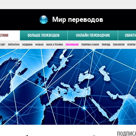
Мир переводов
АТИКИ
БОЛЬШЕ ПЕРЕВОДОВ
ОНЛАЙН ПЕРЕВОДЧИК
ОБРАТ
 СОФТ
ЛИТЕРАТУРА
МЕДИЦИНА
МУЗЫКА
НАУКА И ТЕХНИКА
ОБРАЗОВАНИЕ
ПОЛИТИКА И ЗАКОН
ПРИРОДА
ПСИХОЛОГИЯ
РЕЛИГИЯ
ПОДПИСА