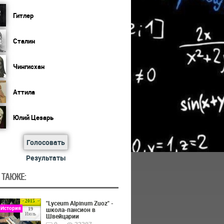
Гитлер
Сталин
Чингисхан
Аттила
Юлий Цезарь
Голосовать
Результаты
 ТАКЖЕ:
2015
"Lyceum Alpinum Zuoz" -
 История
школа-пансион в
19
Июль
Швейцарии