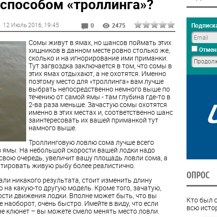
 способом «троллинга»?
12 Июль 2016
, 19:45
Подписка
0
2475
Сомы живут в ямах, но шансов поймать этих
хищников в данном месте ровно столько же,
Отмен
сколько и на игнорирование ими приманки.
Тут загвоздка заключается в том, что сомы в
этих ямах отдыхают, а не охотятся. Именно
поэтому место для «троллинга» вам лучше
выбрать непосредственно немного выше по
течению от самой ямы - там глубина где-то в
2-ва раза меньше. Зачастую сомы охотятся
именно в этих местах и, соответственно шанс
заинтересовать их вашей приманкой тут
намного выше.
Троллинговую ловлю сома лучше всего
з ямы. На небольшой скорости вашей лодки надо
 свою очередь, увеличит вашу площадь ловли сома, а
тировать живую рыбу более реалистично.
ОПРОС
дали никакого результата, стоит изменить длину
 на какую-то другую модель. Кроме того, зачатую,
ости движения лодки. Вполне может быть, что вы
Кто был 
наоборот, очень быстро. Имейте в виду, что если
всю исто
е клюнет – вы можете смело менять место ловли.