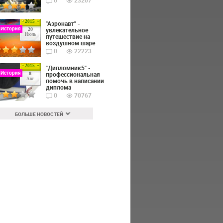
0
23207
2015
"Аэронавт" -
 История
увлекательное
20
Июль
путешествие на
воздушном шаре
0
22223
2015
"Дипломник5" -
 История
профессиональная
8
Авг
помочь в написании
диплома
0
70767
БОЛЬШЕ НОВОСТЕЙ