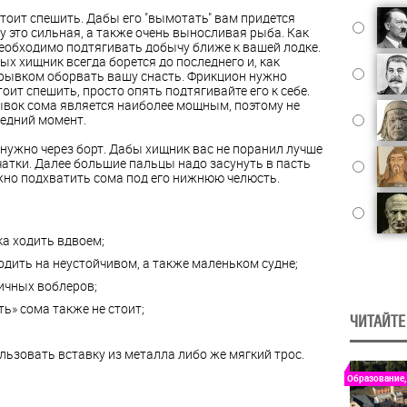
стоит спешить. Дабы его "вымотать" вам придется
у это сильная, а также очень выносливая рыба. Как
необходимо подтягивать добычу ближе к вашей лодке.
ых хищник всегда борется до последнего и, как
 рывком оборвать вашу снасть. Фрикцион нужно
оит спешить, просто опять подтягивайте его к себе.
ывок сома является наиболее мощным, поэтому не
ледний момент.
нужно через борт. Дабы хищник вас не поранил лучше
атки. Далее большие пальцы надо засунуть в пасть
но подхватить сома под его нижнюю челюсть.
ка ходить вдвоем;
одить на неустойчивом, а также маленьком судне;
ичных воблеров;
ь» сома также не стоит;
ЧИТАЙТЕ
льзовать вставку из металла либо же мягкий трос.
Образование,