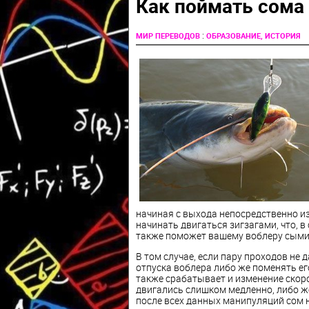
Как поймать сома
:
МИР ПЕРЕВОДОВ
ОБРАЗОВАНИЕ, ИСТОРИЯ
начиная с выхода непосредственно и
начинать двигаться зигзагами, что, в
также поможет вашему воблеру сыми
В том случае, если пару проходов не 
отпуска воблера либо же поменять его
также срабатывает и изменение скор
двигались слишком медленно, либо же 
после всех данных манипуляций сом н