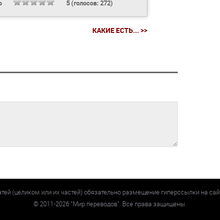
Ь
5
(голосов:
272
)
КАКИЕ ЕСТЬ... >>
атей (целиком или их частей) обязательно размещение гиперссылки на са
©
2011-2026
"Мир переводов". Все права защищены.