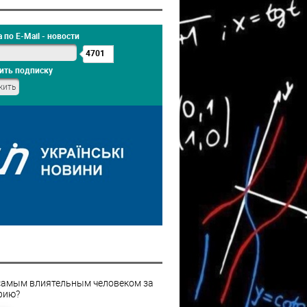
 по E-Mail - новости
4701
ить подписку
самым влиятельным человеком за
рию?