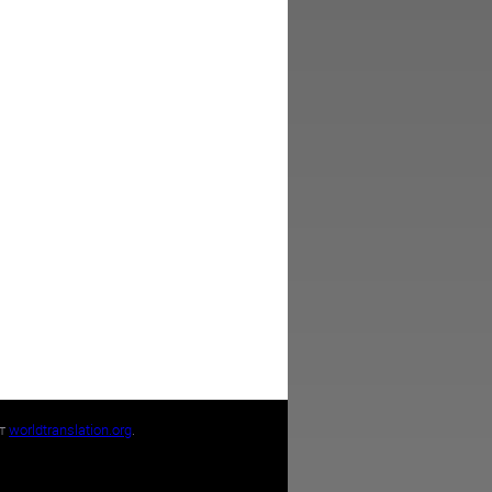
йт
worldtranslation.org
.