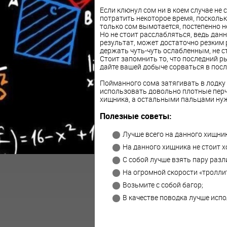
Если клюнул сом ни в коем случае не 
потратить некоторое время, поскольк
только сом вымотается, постепенно 
Но не стоит расслабляться, ведь данн
результат, может достаточно резким
держать чуть-чуть ослабленным, не ст
Стоит запомнить то, что последний р
дайте вашей добыче сорваться в пос
Пойманного сома затягивать в лодку 
использовать довольно плотные перч
хищника, а остальными пальцами нуж
Полезные советы:
Лучше всего на данного хищни
На данного хищника не стоит х
С собой лучше взять пару разл
На огромной скорости «троллит
Возьмите с собой багор;
В качестве поводка лучше испо