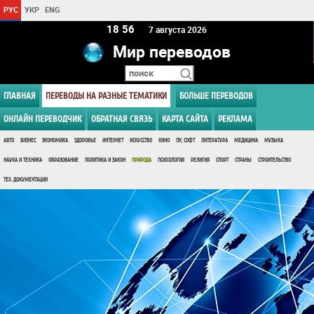
РУС
УКР
ENG
18:56
7 августа 2026
Мир переводов
ГЛАВНАЯ
ПЕРЕВОДЫ НА РАЗНЫЕ ТЕМАТИКИ
БОЛЬШЕ ПЕРЕВОДОВ
ОНЛАЙН ПЕРЕВОДЧИК
ОБРАТНАЯ СВЯЗЬ
КАРТА САЙТА
РЕКЛАМА
АВТО
БИЗНЕС
ЭКОНОМИКА
ЗДОРОВЬЕ
ИНТЕРНЕТ
ИСКУССТВО
КИНО
ПК, СОФТ
ЛИТЕРАТУРА
МЕДИЦИНА
МУЗЫКА
НАУКА И ТЕХНИКА
ОБРАЗОВАНИЕ
ПОЛИТИКА И ЗАКОН
ПРИРОДА
ПСИХОЛОГИЯ
РЕЛИГИЯ
СПОРТ
СТРАНЫ
СТРОИТЕЛЬСТВО
ТЕХ. ДОКУМЕНТАЦИЯ