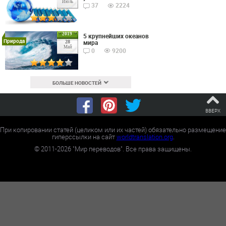
Июль
37
2224
2019
5 крупнейших океанов
Природа
мира
28
Май
0
9200
БОЛЬШЕ НОВОСТЕЙ
ВВЕРХ
При копировании статей (целиком или их частей) обязательно размещение
гиперссылки на сайт
worldtranslation.org
.
©
2011-2026
"Мир переводов". Все права защищены.