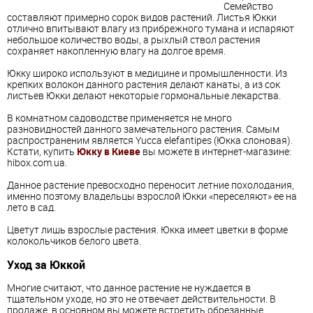
Семейство
составляют примерно сорок видов растений. Листья Юкки
отлично впитывают влагу из прибрежного тумана и испаряют
небольшое количество воды, а рыхлый ствол растения
сохраняет накопленную влагу на долгое время.
Юкку широко используют в медицине и промышленности. Из
крепких волокон данного растения делают канаты, а из сок
листьев Юкки делают некоторые гормональные лекарства.
В комнатном садоводстве применяется не много
разновидностей данного замечательного растения. Самым
распространеним является Yucca elefantipes (Юкка слоновая).
Кстати, купить
Юкку в Киеве
вы можете в интернет-магазине:
hibox.com.ua.
Данное растение превосходно переносит летние похолодания,
именно поэтому владельцы взрослой Юкки «переселяют» ее на
лето в сад.
Цветут лишь взрослые растения. Юкка имеет цветки в форме
колокольчиков белого цвета.
Уход за Юккой
Многие считают, что данное растение не нуждается в
тщательном уходе, но это не отвечает действительности. В
продаже, в основном вы можете встретить обрезанные