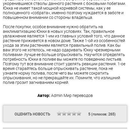
укоренившиеся стволы данного растения с боковыми побегами.
Юкка не имеет такой мощной корневой системы, как у ее
полноценного «собрата», именно поэтому нуждается в заботе и
повышенном внимании со стороны владельца.
После покупки, особое внимание нужно обратить на
акклиматизацию Юкки в новых условиях. Так, правильное
увлажнение является 1-им из главных условий того, что данное
растение приживется в новом доме. Также 1-ой из особенностей
ухода за этим растением является правильный полив. Как бы
вам этого не хотелось, не надо одаривать Юкку чрезмерными
поливами- лучше ее больше опрыскивать. Научится определять
потребность Юкки в поливе вы можете по поведению листьев.
Поэтому тут все внимание стоит уделять реакции растения. 1-ое
время старайтесь больше опрыскивать растение, пока не
узнаете норму полива, после чего вы можете сократить
опрыскивания, но не прекращайте их. Помните, что излишний
полив грозит загниванием корней.
Автор:
Admin
Мир переводов
ОЦЕНИТЬ НОВОСТЬ
5
(голосов:
265
)