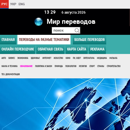
РУС
УКР
ENG
13 29
6 августа 2026
Мир переводов
ГЛАВНАЯ
ПЕРЕВОДЫ НА РАЗНЫЕ ТЕМАТИКИ
БОЛЬШЕ ПЕРЕВОДОВ
ОНЛАЙН ПЕРЕВОДЧИК
ОБРАТНАЯ СВЯЗЬ
КАРТА САЙТА
РЕКЛАМА
АВТО
БИЗНЕС
ЭКОНОМИКА
ЗДОРОВЬЕ
ИНТЕРНЕТ
ИСКУССТВО
КИНО
ПК, СОФТ
ЛИТЕРАТУРА
МЕДИЦИНА
МУЗЫКА
НАУКА И ТЕХНИКА
ОБРАЗОВАНИЕ
ПОЛИТИКА И ЗАКОН
ПРИРОДА
ПСИХОЛОГИЯ
РЕЛИГИЯ
СПОРТ
СТРАНЫ
СТРОИТЕЛЬСТВО
ТЕХ. ДОКУМЕНТАЦИЯ