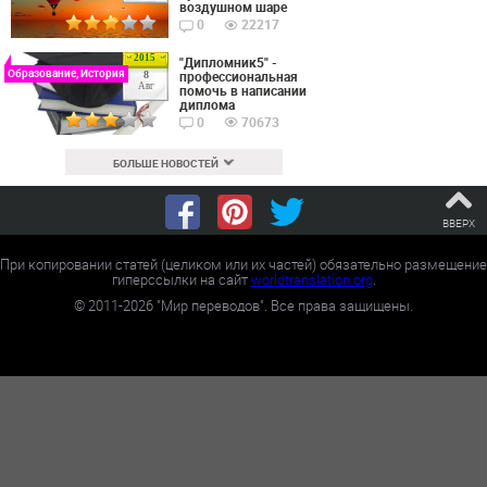
воздушном шаре
0
22217
2015
"Дипломник5" -
Образование, История
профессиональная
8
Авг
помочь в написании
диплома
0
70673
БОЛЬШЕ НОВОСТЕЙ
ВВЕРХ
При копировании статей (целиком или их частей) обязательно размещение
гиперссылки на сайт
worldtranslation.org
.
©
2011-2026
"Мир переводов". Все права защищены.