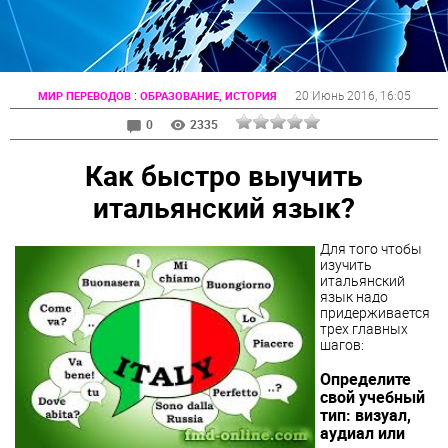
:
20 Июнь 2016
, 16:05
МИР ПЕРЕВОДОВ
ОБРАЗОВАНИЕ, ИСТОРИЯ
0
2335
Как быстро выучить
итальянский язык?
Для того чтобы
изучить
итальянский
язык надо
придерживается
трех главных
шагов:
Определите
свой учебный
тип: визуал,
аудиал или