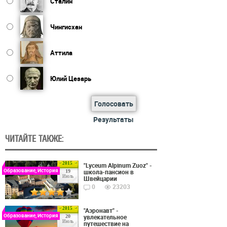
Сталин
Чингисхан
Аттила
Юлий Цезарь
Голосовать
Результаты
ЧИТАЙТЕ ТАКЖЕ:
2015
"Lyceum Alpinum Zuoz" -
Образование, История
школа-пансион в
19
Июль
Швейцарии
0
23203
2015
"Аэронавт" -
Образование, История
увлекательное
20
Июль
путешествие на