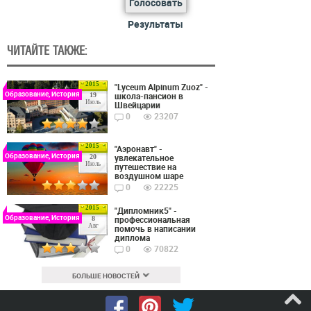
Голосовать
Результаты
ЧИТАЙТЕ ТАКЖЕ:
2015
"Lyceum Alpinum Zuoz" -
Образование, История
школа-пансион в
19
Июль
Швейцарии
0
23207
2015
"Аэронавт" -
Образование, История
увлекательное
20
Июль
путешествие на
воздушном шаре
0
22225
2015
"Дипломник5" -
Образование, История
профессиональная
8
Авг
помочь в написании
диплома
0
70822
БОЛЬШЕ НОВОСТЕЙ