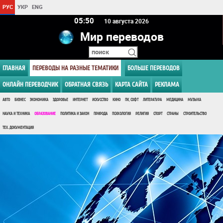
РУС
УКР
ENG
05 50
10 августа 2026
Мир переводов
ГЛАВНАЯ
ПЕРЕВОДЫ НА РАЗНЫЕ ТЕМАТИКИ
БОЛЬШЕ ПЕРЕВОДОВ
ОНЛАЙН ПЕРЕВОДЧИК
ОБРАТНАЯ СВЯЗЬ
КАРТА САЙТА
РЕКЛАМА
АВТО
БИЗНЕС
ЭКОНОМИКА
ЗДОРОВЬЕ
ИНТЕРНЕТ
ИСКУССТВО
КИНО
ПК, СОФТ
ЛИТЕРАТУРА
МЕДИЦИНА
МУЗЫКА
НАУКА И ТЕХНИКА
ОБРАЗОВАНИЕ
ПОЛИТИКА И ЗАКОН
ПРИРОДА
ПСИХОЛОГИЯ
РЕЛИГИЯ
СПОРТ
СТРАНЫ
СТРОИТЕЛЬСТВО
ТЕХ. ДОКУМЕНТАЦИЯ