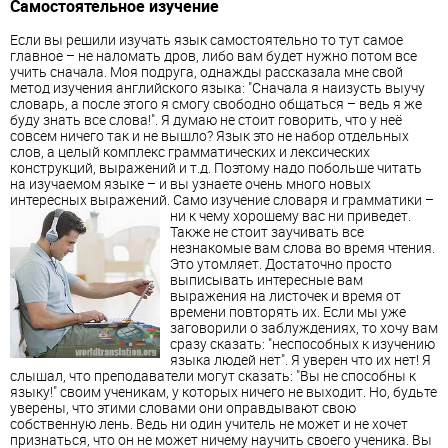
Самостоятельное изучение
Если вы решили изучать язык самостоятельно то тут самое
главное – не наломать дров, либо вам будет нужно потом все
учить сначала. Моя подруга, однажды расcказала мне свой
метод изучения английского языка: "Сначала я наизусть выучу
словарь, а после этого я смогу свободно общаться – ведь я же
буду знать все слова!". Я думаю не стоит говорить, что у неё
совсем ничего так и не вышло? Язык это не набор отдельных
слов, а целый комплекс грамматических и лексических
конструкций, выражений и т.д. Поэтому надо побольше читать
на изучаемом языке – и вы узнаете очень много новых
интересных выражений. Само изучение словаря и грамматики –
ни к чему хорошему вас ни приведет.
Также не стоит заучивать все
незнакомые вам слова во время чтения.
Это утомляет. Достаточно просто
выписывать интересные вам
выражения на листочек и время от
времени повторять их. Если мы уже
заговорили о заблуждениях, то хочу вам
сразу сказать: "неспособных к изучению
языка людей нет". Я уверен что их нет! Я
слышал, что преподаватели могут сказать: "Вы не способны к
языку!" своим ученикам, у которых ничего не выходит. Но, будьте
уверены, что этими словами они оправдывают свою
собственную лень. Ведь ни один учитель не может и не хочет
признаться, что он не может ничему научить своего ученика. Вы