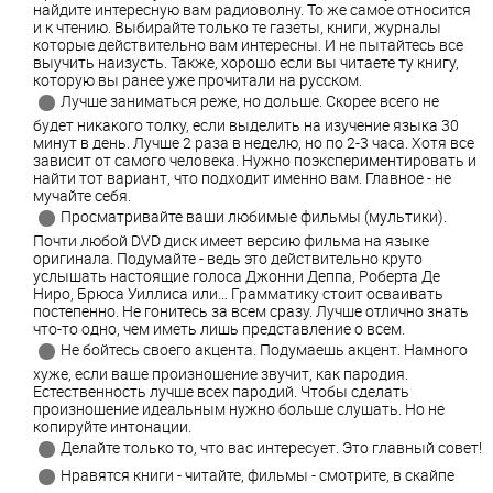
найдите интересную вам радиоволну. То же самое относится
и к чтению. Выбирайте только те газеты, книги, журналы
которые действительно вам интересны. И не пытайтесь все
выучить наизусть. Также, хорошо если вы читаете ту книгу,
которую вы ранее уже прочитали на русском.
Лучше заниматься реже, но дольше. Скорее всего не
будет никакого толку, если выделить на изучение языка 30
минут в день. Лучше 2 раза в неделю, но по 2-3 часа. Хотя все
зависит от самого человека. Нужно поэкспериментировать и
найти тот вариант, что подходит именно вам. Главное - не
мучайте себя.
Просматривайте ваши любимые фильмы (мультики).
Почти любой DVD диск имеет версию фильма на языке
оригинала. Подумайте - ведь это действительно круто
услышать настоящие голоса Джонни Деппа, Роберта Де
Ниро, Брюса Уиллиса или… Грамматику стоит осваивать
постепенно. Не гонитесь за всем сразу. Лучше отлично знать
что-то одно, чем иметь лишь представление о всем.
Не бойтесь своего акцента. Подумаешь акцент. Намного
хуже, если ваше произношение звучит, как пародия.
Естественность лучше всех пародий. Чтобы сделать
произношение идеальным нужно больше слушать. Но не
копируйте интонации.
Делайте только то, что вас интересует. Это главный совет!
Нравятся книги - читайте, фильмы - смотрите, в скайпе