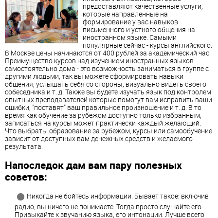
предоставляют качественные услуги,
которые направленные на
формирование у вас навыков
письменного и устного общения на
иностранном языке. Самыми
популярные сейчас - курсы английского.
В Москве цены начинаются от 400 рублей за академический час.
Преимущество курсов над изучением иностранных языков
самостоятельно дома - это возможность заниматься в группе с
другими людьми, так вы можете сформировать навыки
общения, услышать себя со стороны, визуально видеть своего
собеседника и т. д. Также вы будете изучать язык под контролем
опытных преподавателей которые помогут вам исправить ваши
ошибки, "поставят" ваш правильное произношение и т. д. В то
время как обучение за рубежом доступно только избранным,
записаться на курсы может практически каждый желающий.
Что выбрать: образование за рубежом, курсы или самообучение
зависит от доступных вам денежных средств и желаемого
результата.
Напоследок дам вам пару полезных
советов:
Никогда не бойтесь информации. Бывает такое: включив
радио, вы ничего не понимаете. Тогда просто слушайте его.
Привыкайте к звучанию языка, его интонации. Лучше всего