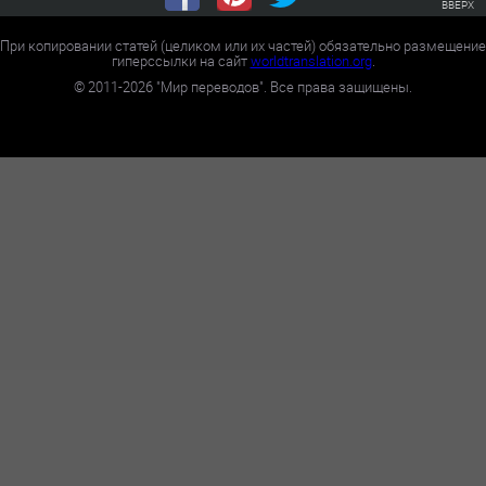
ВВЕРХ
При копировании статей (целиком или их частей) обязательно размещение
гиперссылки на сайт
worldtranslation.org
.
©
2011-2026
"Мир переводов". Все права защищены.