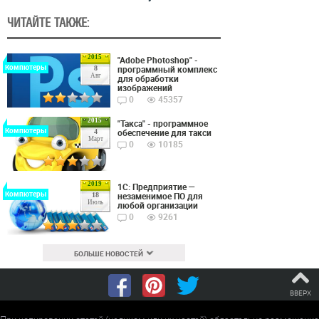
ЧИТАЙТЕ ТАКЖЕ:
2015
"Adobe Photoshop" -
Компютеры
программный комплекс
8
Авг
для обработки
изображений
0
45357
2015
"Такса" - программное
Компютеры
обеспечение для такси
4
Март
0
10185
2019
1С: Предприятие —
Компютеры
незаменимое ПО для
18
Июль
любой организации
0
9261
БОЛЬШЕ НОВОСТЕЙ
ВВЕРХ