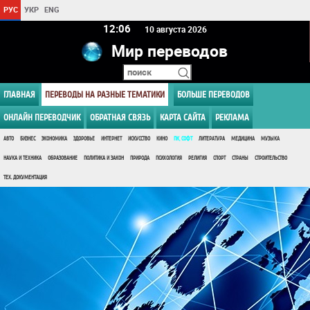
РУС
УКР
ENG
12:06
10 августа 2026
Мир переводов
ГЛАВНАЯ
ПЕРЕВОДЫ НА РАЗНЫЕ ТЕМАТИКИ
БОЛЬШЕ ПЕРЕВОДОВ
ОНЛАЙН ПЕРЕВОДЧИК
ОБРАТНАЯ СВЯЗЬ
КАРТА САЙТА
РЕКЛАМА
АВТО
БИЗНЕС
ЭКОНОМИКА
ЗДОРОВЬЕ
ИНТЕРНЕТ
ИСКУССТВО
КИНО
ПК, СОФТ
ЛИТЕРАТУРА
МЕДИЦИНА
МУЗЫКА
НАУКА И ТЕХНИКА
ОБРАЗОВАНИЕ
ПОЛИТИКА И ЗАКОН
ПРИРОДА
ПСИХОЛОГИЯ
РЕЛИГИЯ
СПОРТ
СТРАНЫ
СТРОИТЕЛЬСТВО
ТЕХ. ДОКУМЕНТАЦИЯ