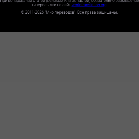
При копировании статей (целиком или их частей) обязательно размещение
гиперссылки на сайт
worldtranslation.org
.
©
2011-2026
"Мир переводов". Все права защищены.