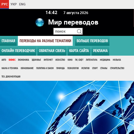
РУС
УКР
ENG
14 42
7 августа 2026
Мир переводов
ГЛАВНАЯ
ПЕРЕВОДЫ НА РАЗНЫЕ ТЕМАТИКИ
БОЛЬШЕ ПЕРЕВОДОВ
ОНЛАЙН ПЕРЕВОДЧИК
ОБРАТНАЯ СВЯЗЬ
КАРТА САЙТА
РЕКЛАМА
АВТО
БИЗНЕС
ЭКОНОМИКА
ЗДОРОВЬЕ
ИНТЕРНЕТ
ИСКУССТВО
КИНО
ПК, СОФТ
ЛИТЕРАТУРА
МЕДИЦИНА
МУЗЫКА
НАУКА И ТЕХНИКА
ОБРАЗОВАНИЕ
ПОЛИТИКА И ЗАКОН
ПРИРОДА
ПСИХОЛОГИЯ
РЕЛИГИЯ
СПОРТ
СТРАНЫ
СТРОИТЕЛЬСТВО
ТЕХ. ДОКУМЕНТАЦИЯ