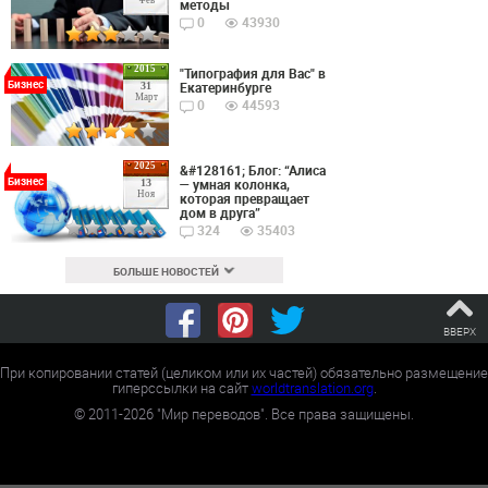
методы
0
43930
2015
"Типография для Вас" в
Бизнес
Екатеринбурге
31
Март
0
44593
2025
&#128161; Блог: “Алиса
Бизнес
— умная колонка,
13
Ноя
которая превращает
дом в друга”
324
35403
БОЛЬШЕ НОВОСТЕЙ
ВВЕРХ
При копировании статей (целиком или их частей) обязательно размещение
гиперссылки на сайт
worldtranslation.org
.
©
2011-2026
"Мир переводов". Все права защищены.