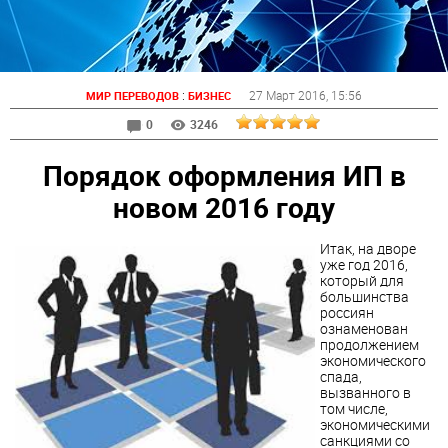
:
27 Март 2016
, 15:56
МИР ПЕРЕВОДОВ
БИЗНЕС
0
3246
Порядок оформления ИП в
новом 2016 году
Итак, на дворе
уже год 2016,
который для
большинства
россиян
ознаменован
продолжением
экономического
спада,
вызванного в
том числе,
экономическими
санкциями со