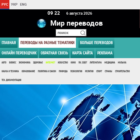
РУС
УКР
ENG
09:22
6 августа 2026
Мир переводов
ГЛАВНАЯ
ПЕРЕВОДЫ НА РАЗНЫЕ ТЕМАТИКИ
БОЛЬШЕ ПЕРЕВОДОВ
ОНЛАЙН ПЕРЕВОДЧИК
ОБРАТНАЯ СВЯЗЬ
КАРТА САЙТА
РЕКЛАМА
АВТО
БИЗНЕС
ЭКОНОМИКА
ЗДОРОВЬЕ
ИНТЕРНЕТ
ИСКУССТВО
КИНО
ПК, СОФТ
ЛИТЕРАТУРА
МЕДИЦИНА
МУЗЫКА
НАУКА И ТЕХНИКА
ОБРАЗОВАНИЕ
ПОЛИТИКА И ЗАКОН
ПРИРОДА
ПСИХОЛОГИЯ
РЕЛИГИЯ
СПОРТ
СТРАНЫ
СТРОИТЕЛЬСТВО
ТЕХ. ДОКУМЕНТАЦИЯ