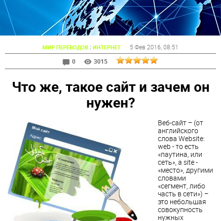
:
5 Фев 2016
, 08:51
МИР ПЕРЕВОДОВ
ИНТЕРНЕТ
0
3015
Что же, такое сайт и зачем он
нужен?
Веб-сайт – (от
английского
слова Website:
web - то есть
«паутина, или
сеть», а site -
«место», другими
словами
«сегмент, либо
часть в сети») –
это небольшая
совокупность
нужных