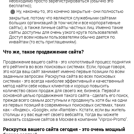
необходимо просто зарегистрироваться (обычно это
бесплатно);
Ну, наконец-то, это конечно закрытые - они полностью
закрытые, потому что являются служебными сайтами
больших организаций (в том числе и все корпоративные
сайты), а также личные сайты частных лиц. Именно такие
сайты доступны для очень узкого круга пользователей.
Доступ всем новым пользователям обычно дается по.
инвайтам (то есть приглашениям).
Что же, такое продвижение сайта?
Продвижение вашего сайта - это хлопотливый процесс поднятия
его рейтинга во всех поисковых системах. Если, проще говоря,
это когда ваш сайт занимает именно первые позиции по всем
заданным запросам. Раскрутка сайта во всех поисковых
системах - это всегда наиболее эффективный и качественный
метод найти себе новых клиентов и хорошо повысить
количество своих продаж для своего же, бизнеса. Первой и
основной целью продвижения такого сайта - сделать его поиск,
прежде всего самым доступным и продвинуть хотя бы на одни
из первых позиций в современных поисковых системах, таких
как - «Яндекс», «Google», или «Rambler». Кстати, если вы житель
столицы и у вас еще нет своего вебсайта, тогда вы можете
заказать создание сайтов в Москве в компании "Viproxi-Promo".
Раскрутка вашего сайта сегодня - это очень мощный