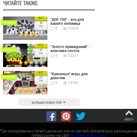
ЧИТАЙТЕ ТАКЖЕ:
2015
"ДОГ-100" - все для
Интернет
вашего любимца
11
Авг
0
12854
2015
"Золото привидений" -
Интернет
классика слотов
27
Авг
0
12277
2015
"Кухонные" игры для
Интернет
девочек
23
Авг
0
13192
БОЛЬШЕ НОВОСТЕЙ
ВВЕРХ
При копировании статей (целиком или их частей) обязательно размещение
гиперссылки на сайт
worldtranslation.org
.