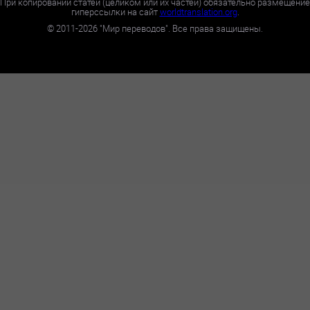
При копировании статей (целиком или их частей) обязательно размещение
гиперссылки на сайт
worldtranslation.org
.
©
2011-2026
"Мир переводов". Все права защищены.