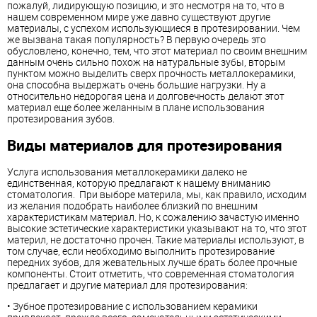
пожалуй, лидирующую позицию, и это несмотря на то, что в
нашем современном мире уже давно существуют другие
материалы, с успехом использующиеся в протезировании. Чем
же вызвана такая популярность? В первую очередь это
обусловлено, конечно, тем, что этот материал по своим внешним
данным очень сильно похож на натуральные зубы, вторым
пунктом можно выделить сверх прочность металлокерамики,
она способна выдержать очень большие нагрузки. Ну а
относительно недорогая цена и долговечность делают этот
материал еще более желанным в плане использования
протезирования зубов.
Виды материалов для протезирования
Услуга использования металлокерамики далеко не
единственная, которую предлагают к нашему вниманию
стоматология. При выборе материла, мы, как правило, исходим
из желания подобрать наиболее близкий по внешним
характеристикам материал. Но, к сожалению зачастую именно
высокие эстетические характеристики указывают на то, что этот
материл, не достаточно прочен. Такие материалы используют, в
том случае, если необходимо выполнить протезирование
передних зубов, для жевательных лучше брать более прочные
компоненты. Стоит отметить, что современная стоматология
предлагает и другие материал для протезирования:
• Зубное протезирование с использованием керамики