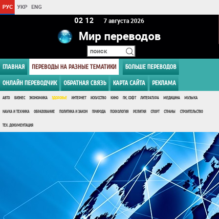
РУС
УКР
ENG
02:13
7 августа 2026
Мир переводов
ГЛАВНАЯ
ПЕРЕВОДЫ НА РАЗНЫЕ ТЕМАТИКИ
БОЛЬШЕ ПЕРЕВОДОВ
ОНЛАЙН ПЕРЕВОДЧИК
ОБРАТНАЯ СВЯЗЬ
КАРТА САЙТА
РЕКЛАМА
АВТО
БИЗНЕС
ЭКОНОМИКА
ЗДОРОВЬЕ
ИНТЕРНЕТ
ИСКУССТВО
КИНО
ПК, СОФТ
ЛИТЕРАТУРА
МЕДИЦИНА
МУЗЫКА
НАУКА И ТЕХНИКА
ОБРАЗОВАНИЕ
ПОЛИТИКА И ЗАКОН
ПРИРОДА
ПСИХОЛОГИЯ
РЕЛИГИЯ
СПОРТ
СТРАНЫ
СТРОИТЕЛЬСТВО
ТЕХ. ДОКУМЕНТАЦИЯ