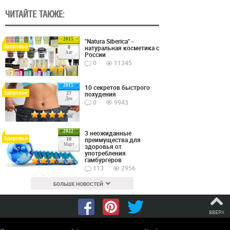
ЧИТАЙТЕ ТАКЖЕ:
2015
"Natura Siberica" -
Здоровье
натуральная косметика с
8
Авг
России
0
11345
2015
10 секретов быстрого
Здоровье
похудения
27
Дек
0
9943
2022
3 неожиданные
Здоровье
преимущества для
10
Март
здоровья от
употребления
гамбургеров
113
2956
БОЛЬШЕ НОВОСТЕЙ
ВВЕРХ