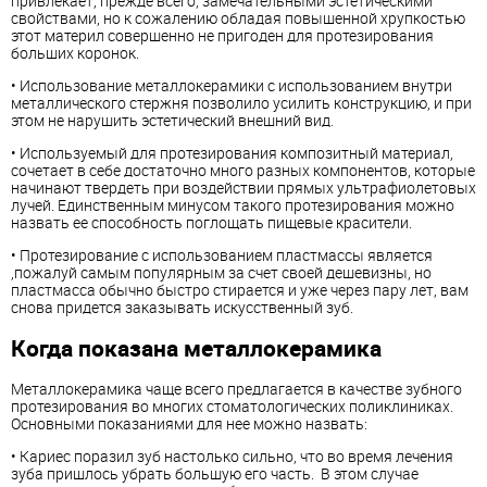
привлекает, прежде всего, замечательными эстетическими
свойствами, но к сожалению обладая повышенной хрупкостью
этот материл совершенно не пригоден для протезирования
больших коронок.
• Использование металлокерамики с использованием внутри
металлического стержня позволило усилить конструкцию, и при
этом не нарушить эстетический внешний вид.
• Используемый для протезирования композитный материал,
сочетает в себе достаточно много разных компонентов, которые
начинают твердеть при воздействии прямых ультрафиолетовых
лучей. Единственным минусом такого протезирования можно
назвать ее способность поглощать пищевые красители.
• Протезирование с использованием пластмассы является
,пожалуй самым популярным за счет своей дешевизны, но
пластмасса обычно быстро стирается и уже через пару лет, вам
снова придется заказывать искусственный зуб.
Когда показана металлокерамика
Металлокерамика чаще всего предлагается в качестве зубного
протезирования во многих стоматологических поликлиниках.
Основными показаниями для нее можно назвать:
• Кариес поразил зуб настолько сильно, что во время лечения
зуба пришлось убрать большую его часть. В этом случае