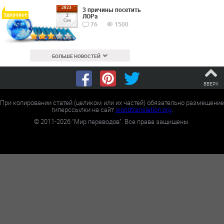
2023
3 причины посетить
Здоровье
ЛОРа
2
Сен
76
1500
БОЛЬШЕ НОВОСТЕЙ
ВВЕРХ
При копировании статей (целиком или их частей) обязательно размещение
гиперссылки на сайт
worldtranslation.org
.
©
2011-2026
"Мир переводов". Все права защищены.