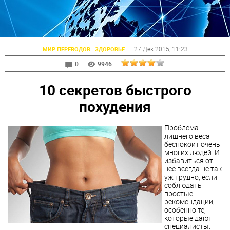
:
27 Дек 2015
, 11:23
МИР ПЕРЕВОДОВ
ЗДОРОВЬЕ
0
9946
10 секретов быстрого
похудения
Проблема
лишнего веса
беспокоит очень
многих людей. И
избавиться от
нее всегда не так
уж трудно, если
соблюдать
простые
рекомендации,
особенно те,
которые дают
специалисты.