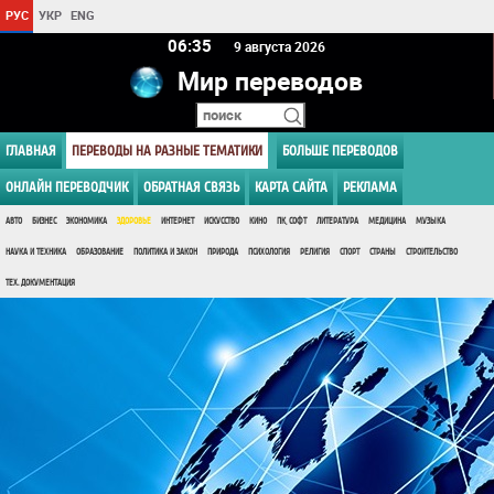
РУС
УКР
ENG
06:35
9 августа 2026
Мир переводов
ГЛАВНАЯ
ПЕРЕВОДЫ НА РАЗНЫЕ ТЕМАТИКИ
БОЛЬШЕ ПЕРЕВОДОВ
ОНЛАЙН ПЕРЕВОДЧИК
ОБРАТНАЯ СВЯЗЬ
КАРТА САЙТА
РЕКЛАМА
АВТО
БИЗНЕС
ЭКОНОМИКА
ЗДОРОВЬЕ
ИНТЕРНЕТ
ИСКУССТВО
КИНО
ПК, СОФТ
ЛИТЕРАТУРА
МЕДИЦИНА
МУЗЫКА
НАУКА И ТЕХНИКА
ОБРАЗОВАНИЕ
ПОЛИТИКА И ЗАКОН
ПРИРОДА
ПСИХОЛОГИЯ
РЕЛИГИЯ
СПОРТ
СТРАНЫ
СТРОИТЕЛЬСТВО
ТЕХ. ДОКУМЕНТАЦИЯ