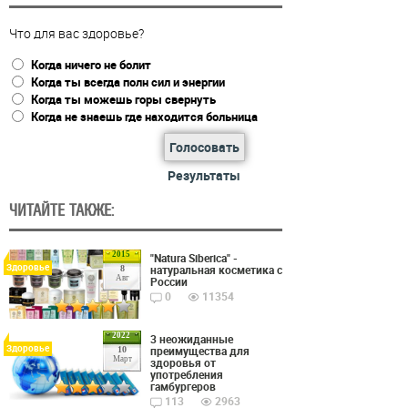
Что для вас здоровье?
Когда ничего не болит
Когда ты всегда полн сил и энергии
Когда ты можешь горы свернуть
Когда не знаешь где находится больница
Голосовать
Результаты
ЧИТАЙТЕ ТАКЖЕ:
2015
"Natura Siberica" -
Здоровье
натуральная косметика с
8
Авг
России
0
11354
2022
3 неожиданные
Здоровье
преимущества для
10
Март
здоровья от
употребления
гамбургеров
113
2963