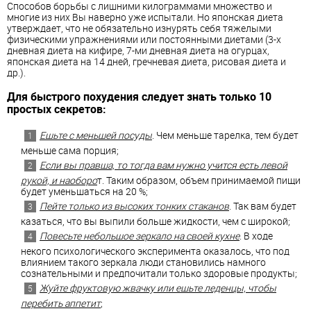
Способов борьбы с лишними килограммами множество и
многие из них Вы наверно уже испытали. Но японская диета
утверждает, что не обязательно изнурять себя тяжелыми
физическими упражнениями или постоянными диетами (3-х
дневная диета на кифире, 7-ми дневная диета на огурцах,
японская диета на 14 дней, гречневая диета, рисовая диета и
др.).
Для быстрого похудения следует знать только 10
простых секретов:
Ешьте с меньшей посуды
. Чем меньше тарелка, тем будет
меньше сама порция;
Если вы правша, то тогда вам нужно учится есть левой
рукой, и наоборо
т. Таким образом, объем принимаемой пищи
будет уменьшаться на 20 %;
Пейте только из высоких тонких стаканов
. Так вам будет
казаться, что вы выпили больше жидкости, чем с широкой;
Повесьте небольшое зеркало на своей кухне
. В ходе
некого психологического эксперимента оказалось, что под
влиянием такого зеркала люди становились намного
сознательными и предпочитали только здоровые продукты;
Жуйте фруктовую жвачку или ешьте леденцы, чтобы
перебить аппетит
;