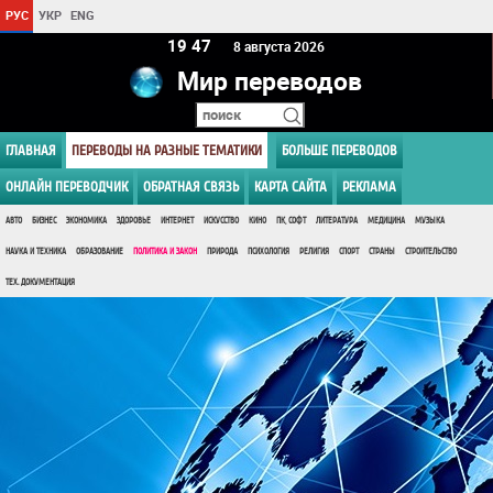
РУС
УКР
ENG
19:47
8 августа 2026
Мир переводов
ГЛАВНАЯ
ПЕРЕВОДЫ НА РАЗНЫЕ ТЕМАТИКИ
БОЛЬШЕ ПЕРЕВОДОВ
ОНЛАЙН ПЕРЕВОДЧИК
ОБРАТНАЯ СВЯЗЬ
КАРТА САЙТА
РЕКЛАМА
АВТО
БИЗНЕС
ЭКОНОМИКА
ЗДОРОВЬЕ
ИНТЕРНЕТ
ИСКУССТВО
КИНО
ПК, СОФТ
ЛИТЕРАТУРА
МЕДИЦИНА
МУЗЫКА
НАУКА И ТЕХНИКА
ОБРАЗОВАНИЕ
ПОЛИТИКА И ЗАКОН
ПРИРОДА
ПСИХОЛОГИЯ
РЕЛИГИЯ
СПОРТ
СТРАНЫ
СТРОИТЕЛЬСТВО
ТЕХ. ДОКУМЕНТАЦИЯ