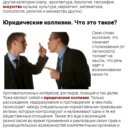
другие категории (напр., архитектура, биология, география,
искусство
музыка, культура, маркетинг, математика,
психология, религия и множество других).
Юридические коллизии. Что это такое?
Само слово
коллизия, что
означает
столкновения (от
латинского)
толкает на
мысль, что речь
идет о
возникновении
каких-то
противоположных интересов, взглядов, позиций и так далее.
Тоже являют собой и
юридические коллизии
. Только
расхождения, недоразумения и противоречия в чем-либо
происходят между специальными нормативными правовыми
актами, которые контролируют и налаживают одни и те же
общественные отношения. Также это еще и возникшие
разногласия во время применения и реализации своих прав и
руководительских возможностей компетентными органами и