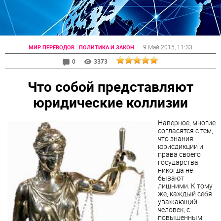
:
9 Май 2015
, 11:33
МИР ПЕРЕВОДОВ
ПОЛИТИКА И ЗАКОН
0
3373
Что собой представляют
юридические коллизии
Наверное, многие
согласятся с тем,
что знания
юрисдикции и
права своего
государства
никогда не
бывают
лишними. К тому
же, каждый себя
уважающий
человек, с
повышенным