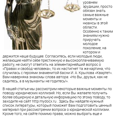
уровнем
эрудиции, просто
обязан знать
самые важные
моменты и
нюансы в этой
области.
Особенно к таким
знаниям нужно
приручать
молодое
поколение, на
котором и
держится наше будущее. Согласитесь, если молодые люди,
желающие найти себе престижную и высокооплачиваемую
работу, не смогут ответить на элементарнейший вопрос о
«Правах и свобод человека», то их настигнет та же картина, что
случилась с героями знаменитой басни И. А. Крылова «Квартет».
Вам наверняка знакомы слова автора: «Но Вы, друзья, как не
садитесь, а в музыканты не годитесь!».
В нашей статье мы рассмотрим некоторые важные моменты по
поводу юридических коллизий. Но, если Вы желаете получить
более обширную и детальную информацию по этому поводу, то
заходите на сайт http:mydocx.ru . Здесь Вы найдете нужный
список литературы, который поможет Вам подготовить ценный
материал при рассмотрении вопроса о юридической коллизии.
Кроме того, на сайте помимо права, можно выбрать еще и