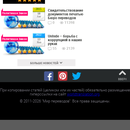
2015
Cвидетельствование
Политика и Закон
документов печатью
18
Авг
Бюро переводов
0
11398
2022
Unhide – борьба с
Политика и Закон
коррупцией в наших
13
Янв
руках
55
2139
БОЛЬШЕ НОВОСТЕЙ
ВВЕРХ
При копировании статей (целиком или их частей) обязательно размещение
гиперссылки на сайт
worldtranslation.org
.
©
2011-2026
"Мир переводов". Все права защищены.