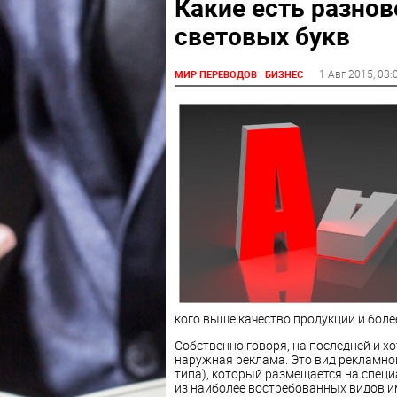
Какие есть разно
световых букв
:
1 Авг 2015
, 08:
МИР ПЕРЕВОДОВ
БИЗНЕС
кого выше качество продукции и боле
Собственно говоря, на последней и хо
наружная реклама. Это вид рекламной
типа), который размещается на спец
из наиболее востребованных видов 