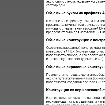
акрилового стекла, укрепленного пле
светодиоды.
Объемные буквы на профилях A
В сравнении с предыдущим типом кон
профиль (алюминий или оцинкованная 
помощью специальных профилей Elkam
предпочтительна для изготовления н
Объемные конструкции с контр
Особенностью данной конструкции, я
поверхностей ПВХ, блокирующего часть
поверхность свободно его пропускает
и прекрасную подсветку (выделение) -
Объемные акриловые конструк
По аналогии с предыдущим способом,
акрила путем склеивания или формиро
поверхности, создавая прекрасный с
Конструкции из нержавеющей с
В качестве материала для лицевой и 
нержавеющая сталь с цветовым напы