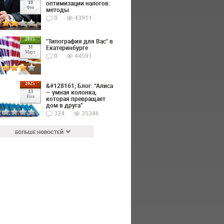
оптимизации налогов:
10
Фев
методы
0
43911
2015
"Типография для Вас" в
Екатеринбурге
31
Март
0
44591
2025
&#128161; Блог: “Алиса
— умная колонка,
13
Ноя
которая превращает
дом в друга”
324
35346
БОЛЬШЕ НОВОСТЕЙ