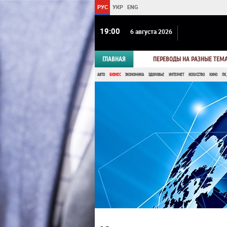
РУС
УКР
ENG
19 00
6 августа 2026
ГЛАВНАЯ
ПЕРЕВОДЫ НА РАЗНЫЕ ТЕМ
АВТО
БИЗНЕС
ЭКОНОМИКА
ЗДОРОВЬЕ
ИНТЕРНЕТ
ИСКУССТВО
КИНО
ПК,