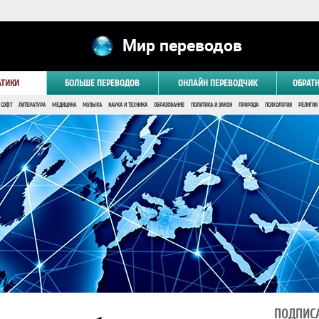
Мир переводов
АТИКИ
БОЛЬШЕ ПЕРЕВОДОВ
ОНЛАЙН ПЕРЕВОДЧИК
ОБРАТ
 СОФТ
ЛИТЕРАТУРА
МЕДИЦИНА
МУЗЫКА
НАУКА И ТЕХНИКА
ОБРАЗОВАНИЕ
ПОЛИТИКА И ЗАКОН
ПРИРОДА
ПСИХОЛОГИЯ
РЕЛИГИЯ
ПОДПИСА