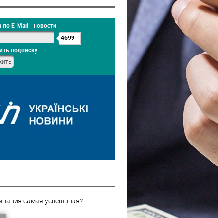
 по E-Mail - новости
4699
ить подписку
мпания самая успешнная?