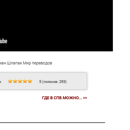
ман Шлапак
Мир переводов
Ь
5
(голосов:
293
)
ГДЕ В СПБ МОЖНО... >>