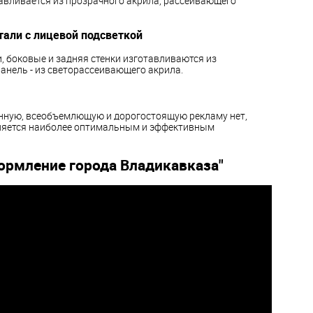
тавливается из прозрачного акрила, рассеивающего
али с лицевой подсветкой
, боковые и задняя стенки изготавливаются из
анель - из светорассеивающего акрила.
ценную, всеобъемлющую и дорогостоящую рекламу нет,
ляется наиболее оптимальным и эффективным
ормление города Владикавказа"