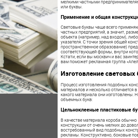
мелкими частными предпринимателям
или буквы.
Применение и общая конструкц
Световые буквы чаще всего применяю
частных предприятий, а значит, разм
объекта (например, над входом), либ
указателя. С точки зрения общей конс
пространственное образование) пред
соответствующей формы, внутри кото
Кстати, если вы москвич и вас заинт
вам поможет рекламная группа «Апельс
Изготовление световых 
Процесс изготовления подобных кон
материалов и несколько отличается в 
какого материала они изготовлены. 
объемных букв:
Цельноклееные пластиковые б
В качестве материала короба обычно 
конструкции от очень мелких до дово
востребованный вид подобных конст
рекламы. Конструктивно, боковые пов