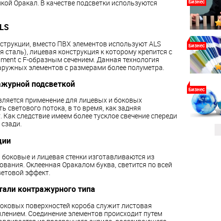
нкой Оракал. В качестве подсветки используются
Бизнес
LS
струкции, вместо ПВХ элементов используют ALS
Бизнес
сталь), лицевая конструкция к которому крепится с
ent с F-образным сечением. Данная технология
аружных элементов с размерами более полуметра.
ажурной подсветкой
Бизнес
вляется применение для лицевых и боковых
 светового потока, в то время, как задняя
. Как следствие имеем более тусклое свечение спереди
 сзади.
ции
 боковые и лицевая стенки изготавливаются из
вания. Оклеенная Оракалом буква, светится по всей
ветовой эффект.
тали контражурного типа
боковых поверхностей короба служит листовая
лением. Соединение элементов происходит путем