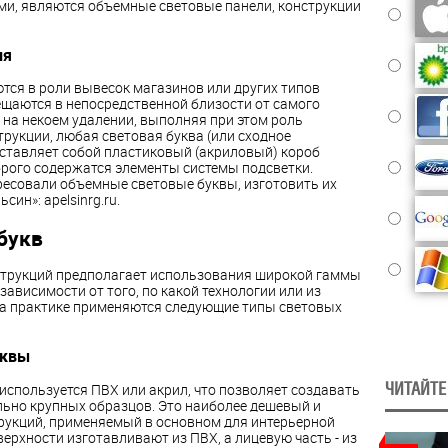
и, являются объемные световые панели, конструкции
ия
тся в роли вывесок магазинов или других типов
ещаются в непосредственной близости от самого
о на некоем удалении, выполняя при этом роль
трукции, любая световая буква (или сходное
ставляет собой пластиковый (акриловый) короб
рого содержатся элементы системы подсветки.
ересовали объемные световые буквы, изготовить их
ин»: apelsinrg.ru.
букв
струкций предполагает использования широкой гаммы
зависимости от того, по какой технологии или из
На практике применяются следующие типы световых
уквы
ЧИТАЙТЕ
используется ПВХ или акрил, что позволяет создавать
льно крупных образцов. Это наиболее дешевый и
рукций, применяемый в основном для интерьерной
ерхности изготавливают из ПВХ, а лицевую часть - из