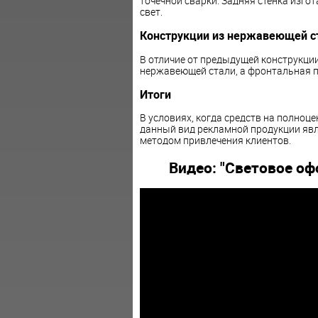
точечной сварки. Задняя стенка изго
свет.
Конструкции из нержавеющей ст
В отличие от предыдущей конструкции
нержавеющей стали, а фронтальная п
Итоги
В условиях, когда средств на полно
данный вид рекламной продукции яв
методом привлечения клиентов.
Видео: "Световое оф