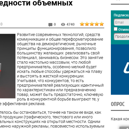
ведности объемных
Подписка
03
0
4740
Отмен
Развитие современных технологий, средств
коммуникации и общее переформатирование
общества на демократические, рыночные
принципы функционирования, позволило
большинству желающих реализовать свой
потенциал, занимаясь бизнесом. Это занятие
стало настолько массовым, что любой
предприниматель, особенно мелкий будет
искать любые способы удержаться на плаву
и выстоять в жесткой конкуренции.
Учитывая, что конкурентов, то есть
предпринимателей реализующих идентичный
по характеристикам или предназначению
товар, может быть предостаточно, ключевую
роль в конкурентной борьбе выиграют те, у
е эффективная реклама.
ОПРОС
телось бы остановиться, точнее на таком ее виде, как
 продукции (графического, текстового или иного
Какая ко
иальных конструкциях на открытой местности. Одним
именно наружной рекламы, повсеместно используемым