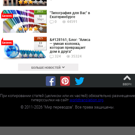
2015
"Типография для Вас" в
Бизнес
Екатеринбурге
31
Март
0
44591
2025
&#128161; Блог: “Алиса
Бизнес
— умная колонка,
13
Ноя
которая превращает
дом в друга”
324
35324
БОЛЬШЕ НОВОСТЕЙ
ВВЕРХ
При копировании статей (целиком или их частей) обязательно размещение
гиперссылки на сайт
worldtranslation.org
.
©
2011-2026
"Мир переводов". Все права защищены.