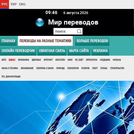
РУС
УКР
ENG
09 46
6 августа 2026
Мир переводов
ГЛАВНАЯ
ПЕРЕВОДЫ НА РАЗНЫЕ ТЕМАТИКИ
БОЛЬШЕ ПЕРЕВОДОВ
ОНЛАЙН ПЕРЕВОДЧИК
ОБРАТНАЯ СВЯЗЬ
КАРТА САЙТА
РЕКЛАМА
АВТО
БИЗНЕС
ЭКОНОМИКА
ЗДОРОВЬЕ
ИНТЕРНЕТ
ИСКУССТВО
КИНО
ПК, СОФТ
ЛИТЕРАТУРА
МЕДИЦИНА
МУЗЫКА
НАУКА И ТЕХНИКА
ОБРАЗОВАНИЕ
ПОЛИТИКА И ЗАКОН
ПРИРОДА
ПСИХОЛОГИЯ
РЕЛИГИЯ
СПОРТ
СТРАНЫ
СТРОИТЕЛЬСТВО
ТЕХ. ДОКУМЕНТАЦИЯ