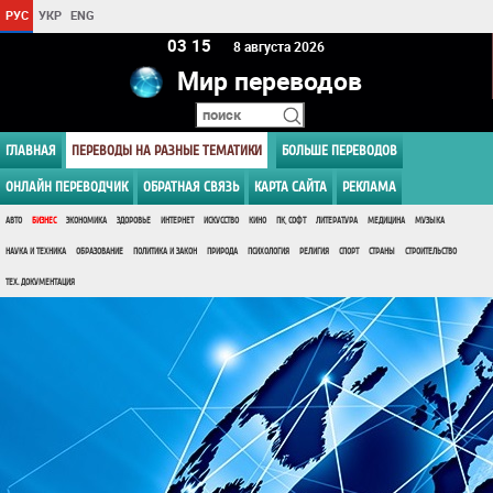
РУС
УКР
ENG
03 15
8 августа 2026
Мир переводов
ГЛАВНАЯ
ПЕРЕВОДЫ НА РАЗНЫЕ ТЕМАТИКИ
БОЛЬШЕ ПЕРЕВОДОВ
ОНЛАЙН ПЕРЕВОДЧИК
ОБРАТНАЯ СВЯЗЬ
КАРТА САЙТА
РЕКЛАМА
АВТО
БИЗНЕС
ЭКОНОМИКА
ЗДОРОВЬЕ
ИНТЕРНЕТ
ИСКУССТВО
КИНО
ПК, СОФТ
ЛИТЕРАТУРА
МЕДИЦИНА
МУЗЫКА
НАУКА И ТЕХНИКА
ОБРАЗОВАНИЕ
ПОЛИТИКА И ЗАКОН
ПРИРОДА
ПСИХОЛОГИЯ
РЕЛИГИЯ
СПОРТ
СТРАНЫ
СТРОИТЕЛЬСТВО
ТЕХ. ДОКУМЕНТАЦИЯ