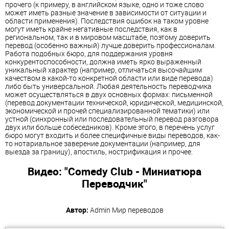
прочего (к примеру, в английском языке, одно и тоже слово
может иметь разные значение в зависимости от ситуации и
области применения). Последствия ошибок на таком уровне
могут иметь крайне негативные последствия, как в
региональном, так и в мировом масштабе, поэтому доверить
перевод (особенно важный) лучше доверить профессионалам.
Работа подобных бюро, для поддержания уровня
конкурентоспособности, должна иметь ярко выраженный
уникальный характер (например, отличаться высочайшим
качеством в какой-то конкретной области или виде перевода)
либо быть универсальной. Любая деятельность переводчика
может осуществляться в двух основных формах: письменной
(перевод документации технической, юридической, медицинской,
экономической и прочей специализированной тематики) или
устной (синхронный или последовательный перевод разговора
двух или больше собеседников). Кроме этого, в перечень услуг
бюро могут входить и более специфичные виды переводов, как-
то нотариальное заверение документации (например, для
выезда за границу), апостиль, нострификация и прочее.
Видео: "Comedy Club - Миниатюра
Переводчик"
Автор:
Admin
Мир переводов