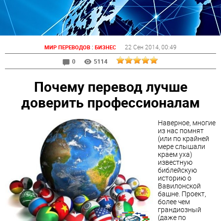
:
22 Сен 2014
, 00:49
МИР ПЕРЕВОДОВ
БИЗНЕС
0
5114
Почему перевод лучше
доверить профессионалам
Наверное, многие
из нас помнят
(или по крайней
мере слышали
краем уха)
известную
библейскую
историю о
Вавилонской
башне. Проект,
более чем
грандиозный
(даже по