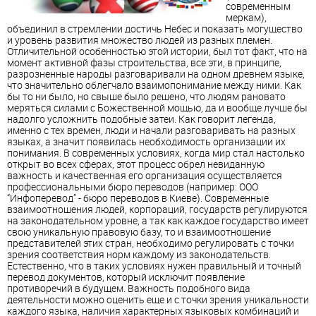
современным
меркам),
объединил в стремлении достичь Небес и показать могущество
и уровень развития множество людей из разных племен.
Отличительной особенностью этой истории, был тот факт, что на
момент активной фазы строительства, все эти, в принципе,
разрозненные народы разговаривали на одном древнем языке,
что значительно облегчало взаимопонимание между ними. Как
бы то ни было, но свыше было решено, что людям рановато
меряться силами с Божественной мощью, да и вообще лучше бы
надолго усложнить подобные затеи. Как говорит легенда,
именно с тех времен, люди и начали разговаривать на разных
языках, а значит появилась необходимость организации их
понимания. В современных условиях, когда мир стал настолько
открыт во всех сферах, этот процесс обрел невиданную
важность и качественная его организация осуществляется
профессиональными бюро переводов (например: ООО
“Инфоперевод” - бюро переводов в Киеве). Современные
взаимоотношения людей, корпораций, государств регулируются
на законодательном уровне, а так как каждое государство имеет
свою уникальную правовую базу, то и взаимоотношение
представителей этих стран, необходимо регулировать с точки
зрения соответствия норм каждому из законодательств.
Естественно, что в таких условиях нужен правильный и точный
перевод документов, который исключит появление
противоречий в будущем. Важность подобного вида
деятельности можно оценить еще и с точки зрения уникальности
каждого языка, наличия характерных языковых комбинаций и