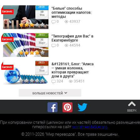
2018
"Белые" способы
Бизнес
оптимизации налогов:
10
Фев
методы
0
43937
2015
"Типография для Вас" в
Бизнес
Екатеринбурге
31
Март
0
44594
2025
&#128161; Блог: “Алиса
Бизнес
— умная колонка,
13
Ноя
которая превращает
дом в друга”
324
35451
БОЛЬШЕ НОВОСТЕЙ
ВВЕРХ
При копировании статей (целиком или их частей) обязательно размещение
гиперссылки на сайт
worldtranslation.org
.
©
2011-2026
"Мир переводов". Все права защищены.