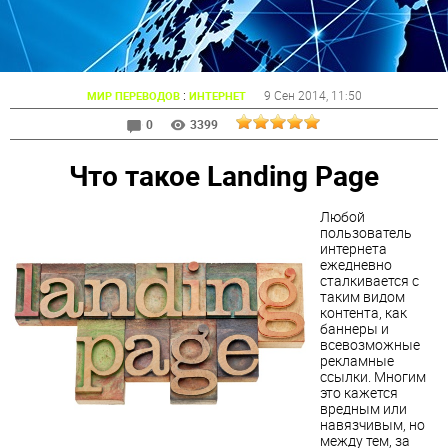
:
9 Сен 2014
, 11:50
МИР ПЕРЕВОДОВ
ИНТЕРНЕТ
0
3399
Что такое Landing Page
Любой
пользователь
интернета
ежедневно
сталкивается с
таким видом
контента, как
баннеры и
всевозможные
рекламные
ссылки. Многим
это кажется
вредным или
навязчивым, но
между тем, за